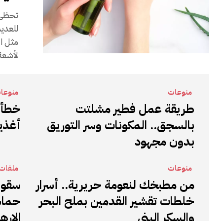
تحظى ا
للعديد
مثل ال
لأشعة
منوعات
منوعا
طريقة عمل فطير مشلتت
بالسجق.. المكونات وسر التوريق
أغذية
بدون مجهود
منوعات
ملفات 
من مطبخك لنعومة حريرية.. أسرار
سقوط
خلطات تقشير القدمين بملح البحر
حماس
والسكر البني
الإره