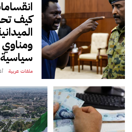
انقساما
كيف تحو
الميدانية
ومناوي إ
سياسية 
ملفات عربية
أغس