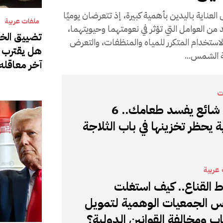
لعناية باليدين بأهمية كبيرة، إذ تتعرضان يوميًا
ملفات عربية
 من العوامل التي تؤثر في نعومتهما وحيويتهما،
تضييق الخ
استخدام المتكرر للمياه والمنظفات، والتعرض
هل يقترب 
 الشمس...
آخر معاقله 
ت
خطأ شائع يفسد طعامك.. 6
 يحظر تخزينها في باب الثلاجة
عربية
 القناع.. كيف استغلت
 الجمعيات الوهمية لتمويل
اب ومخالفة القوانين الدولية؟