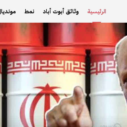
الرئيسية
وثائق أبوت أباد
نمط
مونديال 