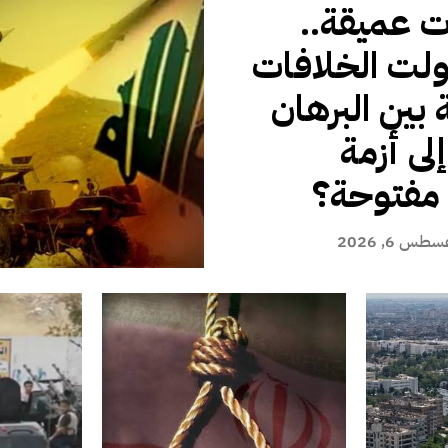
ت عميقة..
لت الخلافات
 بين البرهان
لى أزمة
مفتوحة؟
طس 6, 2026