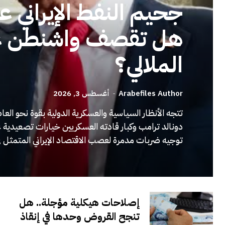
جحيم النفط الإيراني ع
هل تقصف واشنطن ع
الملالي؟
Arabefiles Author
-
أغسطس 3, 2026
تتجه الأنظار السياسية والعسكرية الدولية بقوة نحو ا
دونالد ترامب وكبار قادته العسكريين خيارات تصعيدية 
توجيه ضربات مدمرة لعصب الاقتصاد الإيراني المتمثل ف
إصلاحات هيكلية مؤجلة.. هل
تنجح القروض وحدها في إنقاذ