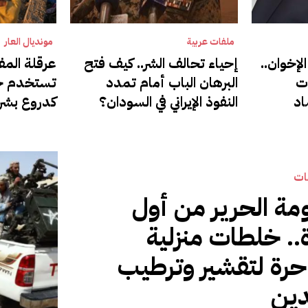
ملفات عربية
مونديال العار
لإخوان..
إحياء تحالف الشر.. كيف فتح
عرقلة الم
ت
البرهان الباب أمام تمدد
تستخدم ح
اد
النفوذ الإيراني في السودان؟
كدروع بشري
ات
مة الحرير من أول
.. خلطات منزلية
رة لتقشير وترطيب
دين