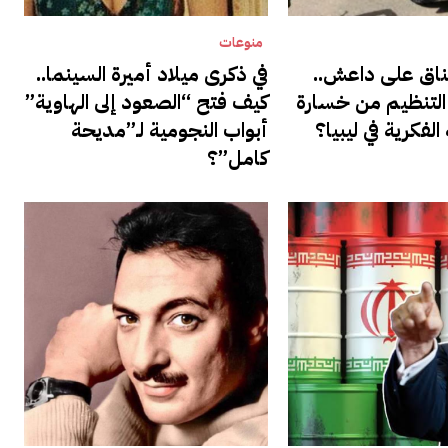
منوعات
ناق على داعش..
في ذكرى ميلاد أميرة السينما..
التنظيم من خسارة
كيف فتح “الصعود إلى الهاوية”
الفكرية في ليبيا؟
أبواب النجومية لـ”مديحة
كامل”؟