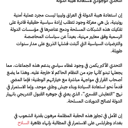
التحدي الوجودي لاستعادة هيبة الدولة
إن استعادة هيبة الدولة في العراق وليبيا ليست مجرد عملية أمنية
روتينية، بل هي معركة وجود تتطلب إرادة سياسية حقيقية قادرة على
تفكيك هذه الشبكات المسلحة ودمج عناصرها في مؤسسات الدولة
الرسمية وفق معايير مهنية، بعيداً عن سياسات المحاصصة
والترضيات السياسية التي أثبتت فشلها الذريع على مدار سنوات
طويلة.
التحدي الأكبر يكمن في وجود غطاء سياسي يدعم هذه الجماعات، مما
يجعلها تبدو كأنها جزء من النظام الحاكم لا خارجة عليه، وهذا ما يضع
أصحاب القرار في مواجهة مباشرة مع خياراتهم الوطنية؛ فإما المضي
قدماً نحو استعادة السيادة وبناء جيش وطني موحد، وإما الاستمرار في
نهج “التعايش القسري”، الذي يعني في جوهره القبول التدريجي بانهيار
الدولة لصالح الدويلات المسلحة.
إن الأمل في تجاوز هذه الحقبة المظلمة مرهون بقدرة الشعوب في
بغداد وطرابلس على الاستمرار في المطالبة بإنهاء ظاهرة
السلاح