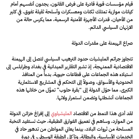
قيام مؤسسات قوية قادرة على فرض القانون، يجدون أنفسهم أمام
كيانات موازية تمتلك ثكنات ومعسكرات وأسلحة ثقيلة تفوق، في كثير
من الأحيان، قدرات الأجهزة الأمنية الرسمية، مما يكرس حالة من
الارتهان السياسي الدائم.
صراع الهيمنة على مقدرات الدولة
تتجاوز جرائم المليشيات حدود الترهيب السياسي لتصل إلى الهيمنة
الاقتصادية الممنهجة، إذ تشير التقارير الميدانية في بغداد وطرابلس إلى
استيلاء هذه الجماعات على قطاعات حيوية، بدءاً من المنافذ
الحدودية والأسواق، وصولاً إلى التحكم في المشاريع الاستثمارية
الكبرى، مما حوّل الدولة إلى “بقرة حلوب” تموَّل من خلالها هذه
الجماعات أنشطتها وتضمن استمرار ولائها.
لقد أدى هذا النمط من الاقتصاد
المليشياوي
إلى إفراغ خزائن الدولة
من الموارد، وساهم في تعميق الفوارق الطبقية، حيث تستفيد النخبة
المسلحة من ثروات البلاد، بينما يعاني المواطن من تدهور حاد في
الخدمات الأساسية، والبطالة، وتآكل الطبقة الوسطى، في دورة