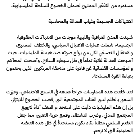
مستمرة من التفقير الممنهج لضمان الخضوع للسلطة المليشياوية.
الانتهاكات الجسيمة وغياب العدالة والمحاسبة
شهدت المدن العراقية والليبية موجات من الانتهاكات الحقوقية
الجسيمة، شملت عمليات الاغتيال السياسي، والخطف الممنهج،
والاعتقال التعسفي لكل من يرفع صوته ضد هيمنة المليشيات، حيث
أصبحت العدالة غائبة تماماً في ظل سيطرة السلاح، وأضحت المحاكم
والمؤسسات القضائية غير قادرة على ملاحقة المرتكبين الذين يحتمون
بعباءة القوة المسلحة.
لقد خلّفت هذه الممارسات جراحاً عميقة في النسيج الاجتماعي، وعززت
الشعور بالظلم لدى الفئات المجتمعية التي رفضت الخضوع للابتزاز،
بل إن هذه المليشيات دأبت على استخدام العنف أداةً لترويع
المجتمع المدني، وضرب النشطاء، وقمع حرية التعبير، مما جعل
التغيير السلمي مطلباً يكاد يكون مستحيلاً في ظل هذه القبضة
الحديدية التي لا ترحم.