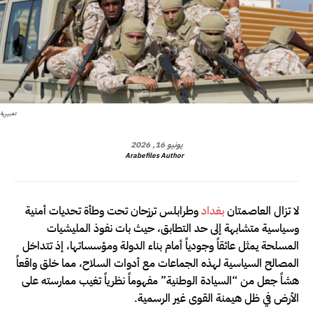
تعبيرية
يونيو 16, 2026
Arabefiles Author
لا تزال العاصمتان
بغداد
وطرابلس ترزحان تحت وطأة تحديات أمنية
وسياسية متشابهة إلى حد التطابق، حيث بات نفوذ المليشيات
المسلحة يمثل عائقاً وجودياً أمام بناء الدولة ومؤسساتها، إذ تتداخل
المصالح السياسية لهذه الجماعات مع أدوات السلاح، مما خلق واقعاً
هشاً جعل من “السيادة الوطنية” مفهوماً نظرياً تغيب ممارسته على
الأرض في ظل هيمنة القوى غير الرسمية.