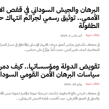
البرهان والجيش السوداني في قفص الا
الأممي.. توثيق رسمي لجرائم انتهاك 
الطفولة
ملفات عربية
أغسطس 1, 2026
في منعطف مأساوي يعكس أعمق درجات الانهيار الإنساني والأخلاقي في مسار الصر
المعاصرة، كشف تقرير أممي حديث أُعدَّ ووُزِّع على مجلس...
تقويض الدولة ومؤسساتها.. كيف دمر
سياسات البرهان الأمن القومي السودان
ملفات عربية
يوليو 30, 2026
في منعطف تاريخي بالغ الخطورة، تتكشف تدريجيًا خيوط مؤامرة دموية تمس الأم
والدولي في العمق الأفريقي، حيث أقدمت قيادة الجيش السوداني،...