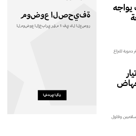
 يواجه
ة
 دموية للنزاع
ار
إجهاض
إسلاميين وفلول