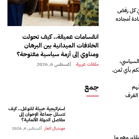
في كل رفض
دة أمجاده
انقسامات عميقة.. كيف تحولت
الخلافات الميدانية بين البرهان
ومناوي إلى أزمة سياسية مفتوحة؟
السياسي،
ملفات عربية
أغسطس 6, 2026
حكم بأي ثمن.
جمع
تهم
 الغرف
استراتيجية خبيثة للتوغل.. كيف
تتسلل جماعة الإخوان إلى
مفاصل الدولة الألمانية؟
مونديال العار
أغسطس 6, 2026
اء، وهو ما