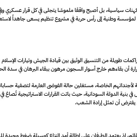
كهنات سياسية، بل أصبح واقعًا ملموسًا يتجلى في كل قرار عسكري و
 لمؤسسة وطنية إلى رأس حربة في مشروع تنظيم يسعى جاهداً لاستعا
كمات طويلة من التنسيق الوثيق بين قيادة الجيش وتيارات الإسلام 
شرارة أن بقاءهم خارج أسوار السجون مرهون ببقاء البرهان في سدة ال
ة لأجنداتهم الخاصة، مستغلين حالة الفوضى العارمة لتصفية حسابا
في بنية الدولة السودانية، حيث باتت القرارات الاستراتيجية تُصاغ في
 يفترض أن تمثل إرادة الشعب.
م، إذ يعتمد الطرفان على إطالة أمد النزاع كوسيلة ضغط وحيدة للبق