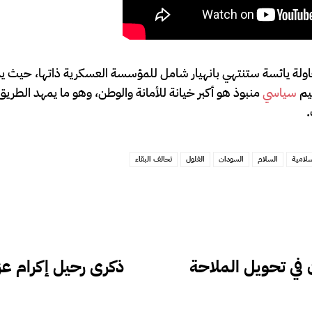
عادة عقارب الساعة إلى ما قبل أبريل 2019 هي محاولة يائسة ستنتهي بانهيار شامل للمؤسسة العسكرية ذاتها
يم
سياسي
منبوذ هو أكبر خيانة للأمانة والوطن، وهو ما يمهد الطريق
.
سلامية
السلام
السودان
الفلول
تحالف البقاء
في تحويل الملاحة
ذكرى رحيل إكرام عز