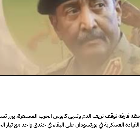
حظة فارقة توقف نزيف الدم وتنهي كابوس الحرب المستعرة، يبرز تسا
القيادة العسكرية في بورتسودان على البقاء في خندق واحد مع تيار الح