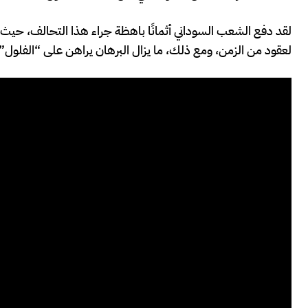
لقد دفع الشعب السوداني أثمانًا باهظة جراء هذا التحالف، حيث فقد
لعقود من الزمن، ومع ذلك، ما يزال البرهان يراهن على “الفلول” ل