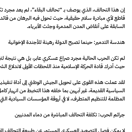
إن هذا التحالف، الذي يوصف بـ “تحالف البقاء”، لم يعد مجرد ت
قاطع لأي مبادرة سلام حقيقية، حيث تحول فيه البرهان من قائد
السابقة على أنقاض المدن المدمرة وجثث الأبرياء.
هندسة التدمير: حينما تصبح الدولة رهينة للأجندة الإخوانية
لم تكن الحرب الحالية مجرد صراع عسكري عابر، بل هي نتيجة لترا
حيث أدرك قادة الحركة الإسلامية منذ اللحظات الأولى لاندلاع ال
لقد عملت هذه القوى على تحويل الجيش الوطني إلى أداة تنفيذي
السياسية القديمة، غير آبهين بما خلفه هذا التخبط من انهيار كامل 
المظلمة للتنظيم المتطرف، لا في أروقة المؤسسات السيادية التي
جرائم الحرب: تكلفة التحالف المباشرة من دماء المدنيين
لا يمكن فصل التصعيد العسكري المستمر عن طبيعة التحالف القائ