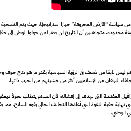
ن سياسة “الأرض المحروقة” خيارًا استراتيجيًا، حيث يتم التضحية ب
 محدودة، متجاهلين أن التاريخ لن يغفر لمن حولوا الوطن إلى حق
لام ليس نابعًا من ضعف في الرؤية السياسية بقدر ما هو نتاج خوف 
لفاء البرهان من الإسلاميين أكثر من خشيتهم من الحرب ذاتها.
ل المفتعلة التي تهدف إلى إفشاله، لأن السلام يتطلب تحولاً ديمقراط
 نهاية حقبة النفوذ التي أعادها التحالف الحالي بقوة السلاح، مما ي
ي الوطني.