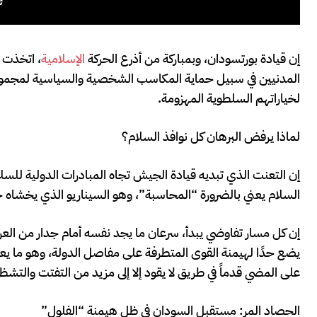
إن قيادة بورتسودان، وبمباركة من أذرع الحركة
الإسلامية
، اتخذت م
المدنيين في سبيل حماية المكاسب الشخصية والسياسية لمجموعة
لخياراتهم السلطوية المهزومة.
لماذا يرفض البرهان كل نوافذ السلام؟
إن التعنت الذي تبديه قيادة الجيش تجاه المبادرات الدولية للس
السلام يعني بالضرورة “المحاسبة”، وهو السيناريو الذي يخشاه ح
إن كل مسار تفاوضي يبدأ، سرعان ما يجد نفسه أمام جدار من العراقي
يضع حدًا لهيمنة القوى المتطرفة على مفاصل الدولة، وهو ما يعني
على المضي قدماً في طريق لا يقود إلا إلى مزيد من التفتت والتشظ
الحصاد المر: مستقبل السودان في ظل هيمنة “الفلول”