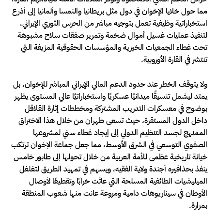
مما حول خلايا الإخوان في دول مثل بريطانيا والنمسا وألمانيا إلى أذرع
استخباراتية وظيفية تعمل بتوجيه مباشر من الحرس الثوري الإيراني،
لتنفيذ عمليات غسيل أموال ضخمة وتمرير صفقات سلاح مشبوهة
تحت غطاء الجمعيات الخيرية والمؤسسات الحقوقية المزيفة التي
تنتشر في القارة الأوروبية.
ولا يتوقف الخطر عند حدود الدعم المالي الإيراني المباشر للإخوان، بل
يمتد ليشمل تنسيقًا ميدانيًا عسكريًا واستخباراتيًا عالي المستوى يظهر
بوضوح في معسكرات التدريب المشتركة ومخططات إثارة القلاقل
داخل الدول المستقرة، حيث تسعى طهران من خلال هذا الاختراق
الممنهج لجسد التنظيم الدولي إلى إيجاد غطاء سني لمشروعها
الصفوي التوسعي في الشرق الأوسط، مما جعل جماعة الإخوان ترتكب
خيانة تاريخية عظمى للأمة العربية من خلال تحولها إلى طابور خامس
ينفذ بحذافيره أجندة ولاية الفقيه، ويسهم في تمهيد الطريق لتغلغل
الميليشيات الطائفية المسلحة التي عاثت خرابًا وتقطيعًا لأوصال
الأوطان في سيناريوهات دامية ومروعة عانت منها شعوب المنطقة
بمرارة.