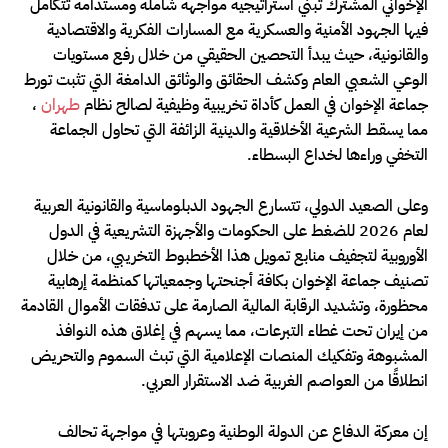
الإخواني المشترك تبني استراتيجية مواجهة شاملة ومستدامة تتكامل
فيها الجهود الأمنية والعسكرية مع المسارات الفكرية والاقتصادية
والقانونية، حيث يبدأ التحصين الحقيقي من خلال رفع مستويات
الوعي الشعبي العام وكشف الحقائق والوثائق الدامغة التي تثبت تورط
جماعة الإخوان في العمل كأداة تخريبية وظيفية لصالح نظام
طهران
،
مما يسقط الشرعية الأخلاقية والدينية الزائفة التي تحاول الجماعة
التخفي وراءها لخداع البسطاء.
وعلى الصعيد الدولي، تتسارع الجهود الدبلوماسية والقانونية العربية
لعام 2026 للضغط على الحكومات والأجهزة التشريعية في الدول
الأوروبية لتجفيف منابع تمويل هذا الأخطبوط التخريبي، من خلال
تصنيف جماعة الإخوان بكافة أجنحتها وجمعياتها كمنظمة إرهابية
محظورة، وتشديد الرقابة المالية الصارمة على تدفقات الأموال القادمة
من إيران تحت غطاء التبرعات، مما يسهم في إغلاق هذه النوافذ
المشبوهة وتفكيك المنصات الإعلامية التي تبث السموم والتحريض
انطلاقًا من العواصم الغربية ضد الاستقرار العربي.
إن معركة الدفاع عن الدولة الوطنية وعروبتها في مواجهة تحالف