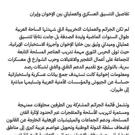
تفاصيل التنسيق العسكري والعملياتي بين الإخوان وإيران
لم تكن الجرائم والعمليات التخريبية التي شهدتها الساحة العربية
طوال السنوات الماضية وليدة الصدفة بل جاءت نتاجًا لتنسيق
عملياتي وميداني وثيق بين خلايا الإخوان وأجهزة الاستخبارات الإيرانية،
حيث تولى الحرس الثوري مهمة تدريب العناصر المسلحة التابعة
للجماعة على أعمال التفجير والاغتيالات وحرب الشوارع في معسكرات
سرية، بالتوازي مع تقديم الدعم التقني والفني لشبكات رصد
ومعلومات إخوانية كانت تستهدف جمع بيانات عسكرية واستخباراتية
حساسة عن الجيوش والمؤسسات الأمنية العربية وتسليمها مباشرة
إلى طهران.
وتشمل قائمة الجرائم المشتركة بين الطرفين محاولات ممنهجة
ومستمرة لتهريب الأسلحة والمتفجرات عبر الحدود لإثارة الفتن
المسلحة، ودعم الجماعات والميليشيات الإرهابية الخارجة عن القانون
لإضعاف سلطة الدولة الوطنية وتحويل عواصم عربية كبرى إلى مناطق
نفوذ إيراني، حيث وظف الإخوان منصاتهم الإعلامية المضللة لتبرير