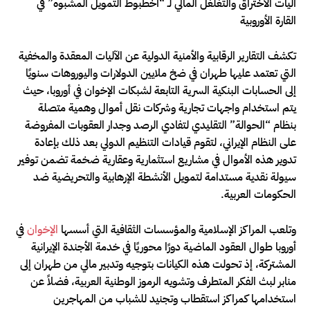
آليات الاختراق والتغلغل المالي لـ “أخطبوط التمويل المشبوه” في
القارة الأوروبية
تكشف التقارير الرقابية والأمنية الدولية عن الآليات المعقدة والمخفية
التي تعتمد عليها طهران في ضخ ملايين الدولارات واليوروهات سنويًا
إلى الحسابات البنكية السرية التابعة لشبكات الإخوان في أوروبا، حيث
يتم استخدام واجهات تجارية وشركات نقل أموال وهمية متصلة
بنظام “الحوالة” التقليدي لتفادي الرصد وجدار العقوبات المفروضة
على النظام الإيراني، لتقوم قيادات التنظيم الدولي بعد ذلك بإعادة
تدوير هذه الأموال في مشاريع استثمارية وعقارية ضخمة تضمن توفير
سيولة نقدية مستدامة لتمويل الأنشطة الإرهابية والتحريضية ضد
الحكومات العربية.
وتلعب المراكز الإسلامية والمؤسسات الثقافية التي أسسها
الإخوان
في
أوروبا طوال العقود الماضية دورًا محوريًا في خدمة الأجندة الإيرانية
المشتركة، إذ تحولت هذه الكيانات بتوجيه وتدبير مالي من طهران إلى
منابر لبث الفكر المتطرف وتشويه الرموز الوطنية العربية، فضلاً عن
استخدامها كمراكز استقطاب وتجنيد للشباب من المهاجرين