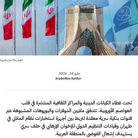
طهران والإخوان وأوروبا
مايو 18, 2026
Arabefiles Author
تحت غطاء الكيانات الدينية والمراكز الثقافية المنتشرة في قلب
العواصم الأوروبية، تتدفق ملايين الدولارات واليوروهات المشبوهة عبر
قنوات بنكية سرية معقدة لتربط بين أجهزة استخبارات نظام الملالي في
طهران وقيادات التنظيم الدولي للإخوان الإرهابي في حلف سري
يستهدف إشعال الفوضى بالمنطقة العربية.