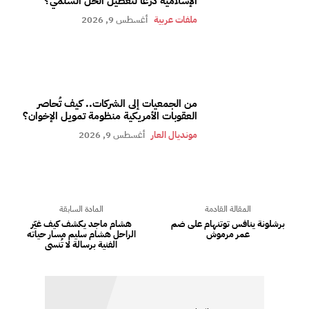
الإسلامية درعًا لتعطيل الحل السلمي؟
ملفات عربية
أغسطس 9, 2026
من الجمعيات إلى الشركات.. كيف تُحاصر
العقوبات الأمريكية منظومة تمويل الإخوان؟
مونديال العار
أغسطس 9, 2026
المقالة القادمة
المادة السابقة
برشلونة ينافس توتنهام على ضم
هشام ماجد يكشف كيف غيّر
عمر مرموش
الراحل هشام سليم مسار حياته
الفنية برسالة لا تُنسى