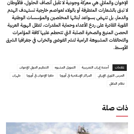
الإخوان والملالي هي معركة وجودية لا تقبل أنصاف الحلول، فالأوطان
لا تبنى بالشعارات المتطرفة أو بالولاء لعواصم خارجية تستهدف الهدم
والدمار، بل تنهض بسواعد أبنائها المخلصين والمؤسسات الوطنية
القوية القادرة على ردع الأعداء وحماية المقدرات، لتظل الهوية العربية
الحصن المنيع والصخرة الصلبة التي تتحطم عليها كافة المؤامرات
والتحالفات المشبوهة الرامية لنشر الفوضى والخراب في جغرافيا الشرق
الأوسط.
علامات
أجندة إيران التخريبية
التمويل المشبوه
التنظيم الدولي للإخوان
الحرس الثوري الإيراني
المراكز الإسلامية في أوروبا
خلايا الإخوان في أوروبا
طهران
نظام الملالي
ذات صلة