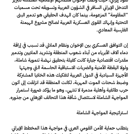
التدخل الإيراني السافر في الشؤون العربية وتسويقه تحت مسميات
“المقاومة” المزعومة، بينما كان الهدف الحقيقي هو تدمير البنى
التحتية وإنهاك القوى العسكرية العربية لصالح مشروع الهيمنة
الفارسية المعادي.
إن التوافق العسكري بين الإخوان ونظام الملالي قد تسبب في إراقة
دماء آلاف الأبرياء من أبناء شعوب المنطقة وتشريد الملايين وتدمير
مقدرات اقتصادية جبارة كانت كفيلة بتحقيق نهضة تنموية شاملة،
ولولا اليقظة الأمنية والضربات الاستباقية الحاسمة التي وجهتها
الأجهزة السيادية في الدول العربية لتفكيك هذه الخلايا المشتركة
وضبط شحنات الموت المهربة، لكانت المنطقة قد انزلقت إلى آتون
حرب طائفية وأهلية مدمرة لا تنتهي، وهو ما يؤكد ضرورة استمرار
المواجهة الشاملة لاستئصال شأفة هذا التحالف الإرهابي من جذوره.
استراتيجية المواجهة الشاملة
يتطلب حماية الأمن القومي العربي في مواجهة هذا المخطط الإيراني