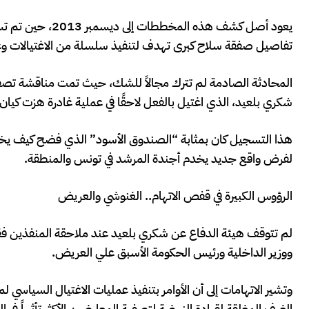
يعود أصل كشف هذ
تفاصيل صفقة سلاح كبرى تهدف لتنفيذ سلسلة من الاغتيالات و
المحادثة الصادمة لم تترك مجالاً للشك، حيث تمت مناقشة تصفي
شكري بلعيد، الذي اغتيل بالفعل لاحقًا في عملية غادرة هزت كيان
هذا التسجيل كان بمثابة “الصندوق الأسود” الذي فضح كيف 
لفرض واقع جديد يخدم أجندة المرشد في تونس والمنطقة.
الرؤوس الكبيرة في قفص الاتهام.. الغنوشي والعريض
لم تتوقف هيئة الدفاع عن شكري بلعيد عند ملاحقة المنفذين فق
ووزير الداخلية ورئيس الحكومة الأسبق علي العريض.
وتشير الاتهامات إلى أن الأوامر بتنفيذ عمليات الاغتيال السياسي 
الغرف المغلقة لقيادة النهضة لتصفية المعارضين الأكثر تأثيراً في ا