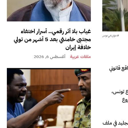
غياب بلا أثر رقمي.. أسرار اختفاء
الاخوان في تونس
مجتبى خامنئي بعد 5 أشهر من تولي
خلافة إيران
ملفات عربية
أغسطس 6, 2026
قع قانوني
ع تونس،
وع
مة جبل الجليد في ملف