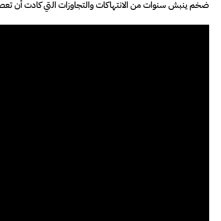
ضخم ينبش سنوات من الانتهاكات والتجاوزات التي كادت أن تعصف