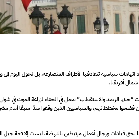
اتهامات سياسية تتقاذفها الأطراف المتصارعة، بل تحول اليوم إلى وا
شمال أفريقيا.
ت “خلايا الرصد والاستقطاب” تعمل في الخفاء لزراعة الموت في شوار
ين فضحوا مخططاتهم، والسياسيين الذين وقفوا سدًا منيعًا أمام مشر
حكام الصادرة مؤخرًا، والتي وصلت إلى السجن لمدة 38 عامًا بحق قيادات ورجال أعمال مرتبطين بالنهضة، ليست إلا ق