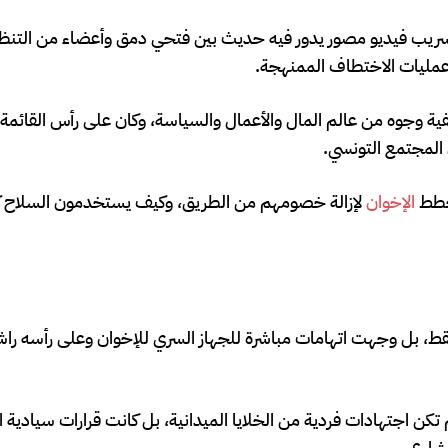
ه المخططات إلى ديسمبر 2013، حين تم تسريب فيديو مصور يدور فيه حديث بين فتحي دمق وأعضاء من 
عمليات الاختطاف الممنهجة.
ة وجوه من عالم المال والأعمال والسياسة، وكان على رأس القائمة
 المجتمع التونسي.
يخطط
الإخوان
لإزالة خصومهم من الطريق، وكيف يستخدمون السلاح ك
ط، بل وجهت اتهامات مباشرة للجهاز السري للإخوان وعلى رأسه راش
لم تكن اجتهادات فردية من الخلايا الميدانية، بل كانت قرارات سيادي
لشارع.