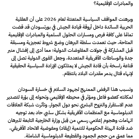
والمبادرات الإقليمية؟
وبرهنت المواقف السياسية المتعنتة لعام 2026 على أن العقلية
الحربية السائدة داخل أروقة قيادة الجيش في بورتسودان قد قضت
تمامًا على كافة فرص ومسارات الحلول السلمية والمبادرات الإقليمية
المتاحة، حيث تعمدت سلطة البرهان وضع شروط تعجيزية ومسبقة
قبل المشاركة في جولات المفاوضات الدولية؛ مما أدى إلى إفشال منبر
جدة والوساطات الأفريقية المتعددة، وجعل القوى الدولية تصل إلى
قناعة راسخة بأن قادة الجيش لا يمتلكون الإرادة السياسية الحقيقية
لإنهاء قتال يدمر مقدرات البلاد بانتظام.
وتسبب هذا الرفض الممنهج لجهود السلام في خسارة السودان
لمكانته كعضو فاعل ومؤثر في محيطه الإقليمي وتحوله إلى بؤرة لتصدير
عدم الاستقرار والنزوح البشري نحو دول الجوار، وتأثرت شبكة العلاقات
الدبلوماسية مع المنظمات الأفريقية بشكل سلبي حاد بعد توجيه
اتهامات وهجوم إعلامي رسمي من قِبل وزارة الخارجية التابعة للبرهان
ضد قادة الهيئة الحكومية للتنمية (إيقاد) ومفوضية الاتحاد الأفريقي،
مما عمق من حجم الجمود والقطيعة الدبلوماسية الشاملة.