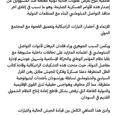
الأممية تلوح بفرض عقوبات جنائية دولية مغلظة ضد المسؤولين عن
إصدار هذه الأوامر العسكرية الصارمة، وهو ما تسبب في إغلاق آخر
منافذ التواصل الدبلوماسي البناء مع المنظمات الدولية.
الارتماء في أحضان التيارات الراديكالية وتعميق الفجوة مع المجتمع
الدولي
ويكمن السبب الجوهري وراء فقدان البرهان لأدوات التواصل
الدبلوماسي في اعتماده المتزايد على تحالفات داخلية مشبوهة مع
بقايا نظام المؤتمر الوطني والحركة الإسلامية وتسهيل عودتهم لإدارة
مفاصل الدولة، حيث منحت هذه التشكيلات الراديكالية وقادة كتائب
الظل المتطرفة دعمًا عسكريًا وفكريًا للجيش مقابل رهن القرار
السياسي والدبلوماسي لسلطة بورتسودان بأجندات أيديولوجية
متطرفة، مما أثار مخاوف وهواجس حقيقية لدى القوى الإقليمية
والدولية الفاعلة التي ترفض بشكل قاطع إعادة إنتاج النظام الشمولي
القديم في السودان.
وأدى هذا التماهي الكامل بين قيادة الجيش الحالية والتيارات