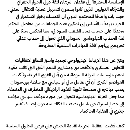
الإسلامية المتطرفة إلى فقدان البرهان لثقة دول الجوار الجغرافي
والشركاء الدوليين الذين كانوا يسعون لتسهيل عملية الانتقال المدني،
حيث بات واضحًا للمجتمع الدولي أن التمسك بخيار الاستمرار في
الحرب يهدف بالأساس إلى تمكين هذه الجماعات من مفاصل الحكم
مجددًا على حساب دماء الشعب السوداني، مما انعكس سلبًا على
لغة الخطاب الدبلوماسي السوداني الذي تحول إلى خطاب عدائي
تحريضي يهاجم كافة المبادرات السلمية المطروحة.
ونتج عن هذا الارتباط الإيديولوجي تجميد واسع النطاق لاتفاقيات
التعاون العسكري والاقتصادي ومشاريع الدعم الفني التي كانت مقررة
لدعم مؤسسات الدولة السودانية من قِبل القوى الغربية، وتأكدت
العواصم الكبرى أن أي تعامل مالي أو سياسي مع سلطة بورتسودان
يصب مباشرة في مصلحة تقوية النفوذ الراديكالي المتطرف في المنطقة،
مما جعل العزلة الدبلوماسية تتحول من مجرد موقف سياسي مؤقت
إلى حصار استراتيجي شامل يصعب الفكاك منه دون إحداث تغيير
جذري في العقلية الحاكمة.
كيف قضت العقلية الحربية لقيادة الجيش على فرص الحلول السلمية