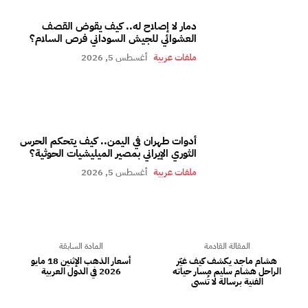
دمار لا إصلاح له.. كيف يقوض القصف
العشوائي للجيش السوداني فرص السلام؟
ملفات عربية
أغسطس 5, 2026
أدوات طهران في اليمن.. كيف يتحكم الحرس
الثوري الإيراني بمصير الميليشيات الحوثية؟
ملفات عربية
أغسطس 5, 2026
المقالة القادمة
المادة السابقة
هشام ماجد يكشف كيف غيّر
أسعار الذهب الإثنين 18 مايو
الراحل هشام سليم مسار حياته
2026 في الدول العربية
الفنية برسالة لا تُنسى