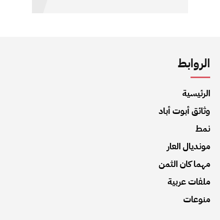
الروابط
الرئيسية
وثائق أبوت أباد
نمط
مونديال العار
مهما كان الثمن
ملفات عربية
منوعات