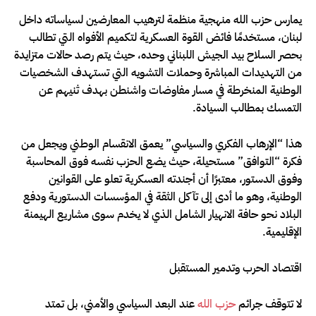
يمارس حزب الله منهجية منظمة لترهيب المعارضين لسياساته داخل
لبنان، مستخدمًا فائض القوة العسكرية لتكميم الأفواه التي تطالب
بحصر السلاح بيد الجيش اللبناني وحده، حيث يتم رصد حالات متزايدة
من التهديدات المباشرة وحملات التشويه التي تستهدف الشخصيات
الوطنية المنخرطة في مسار مفاوضات واشنطن بهدف ثنيهم عن
التمسك بمطالب السيادة.
هذا “الإرهاب الفكري والسياسي” يعمق الانقسام الوطني ويجعل من
فكرة “التوافق” مستحيلة، حيث يضع الحزب نفسه فوق المحاسبة
وفوق الدستور، معتبرًا أن أجندته العسكرية تعلو على القوانين
الوطنية، وهو ما أدى إلى تآكل الثقة في المؤسسات الدستورية ودفع
البلاد نحو حافة الانهيار الشامل الذي لا يخدم سوى مشاريع الهيمنة
الإقليمية.
اقتصاد الحرب وتدمير المستقبل
لا تتوقف جرائم
حزب الله
عند البعد السياسي والأمني، بل تمتد