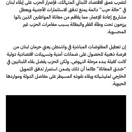
لتضرب عمق الاقتصاد اللبناني المتهالك، فإصرار الحزب على إبقاء لبنان
في “حالة حرب” دائمة يمنع تدفق الاستثمارات الأجنبية ويعطل
مشاريع إعادة الإعمار، مما يفاقم من معاناة المواطنين الذين باتوا
يرزحون تحت وطأة الفقر والبطالة بسبب مغامرات الحزب غير
المحسوبة.
إن تعطيل المفاوضات المباشرة في واشنطن يعني حرمان لبنان من
فرصة ذهبية للحصول على ضمانات أمنية وتسهيلات اقتصادية دولية
كانت كفيلة ببدء مرحلة النهوض، ولكن الحزب يفضل بقاء اللبنانيين في
“خندق المعاناة” طالما أن ذلك يضمن استمرار تدفق التمويل
الخارجي لمليشياته وبقاء نفوذه المسيطر على مفاصل الدولة ومواردها
الحيوية.