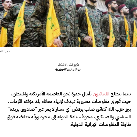
حزب الله
مايو 12, 2026
Arabefiles Author
بينما يتطلع
اللبنانيون
بآمال حذرة نحو العاصمة الأمريكية واشنطن،
حيث تُجرى مفاوضات مصيرية تهدف لإنهاء معاناة بلد مزقته الأزمات،
يبرز حزب الله كعائق صلب يرفض أي مسار لا يمر عبر “صندوق بريده”
السياسي والعسكري، محولاً سيادة الدولة إلى مجرد ورقة مقايضة فوق
طاولة المفاوضات الإيرانية الدولية.