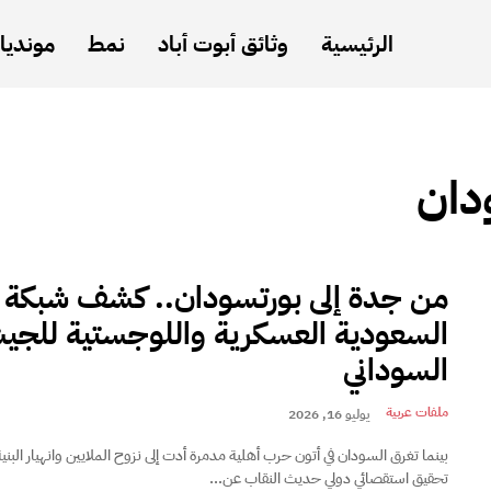
الرئيسية
وثائق أبوت أباد
نمط
مونديال
دان
من جدة إلى بورتسودان.. كشف شبكة 
السعودية العسكرية واللوجستية للج
السوداني
ملفات عربية
يوليو 16, 2026
بينما تغرق السودان في أتون حرب أهلية مدمرة أدت إلى نزوح الملايين وانهيار البن
تحقيق استقصائي دولي حديث النقاب عن...