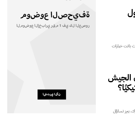
ول
ث باتت خيارات
ن الجيش
كيًا؟
ك، يبرز تساؤل