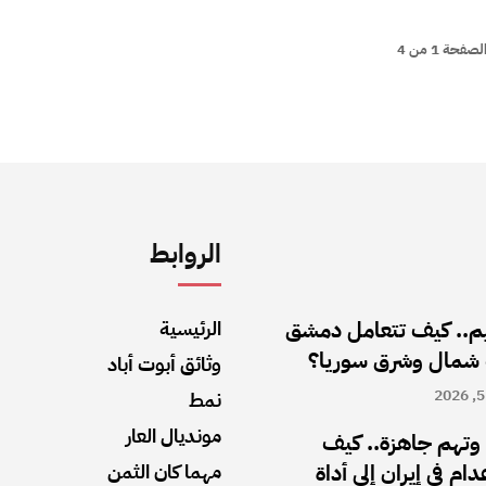
لصفحة 1 من 4
الروابط
اليم.. كيف تتعامل دمشق
الرئيسية
 شمال وشرق سوريا؟
وثائق أبوت أباد
نمط
مونديال العار
تهم جاهزة.. كيف
ام في إيران إلى أداة
مهما كان الثمن