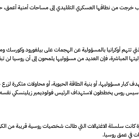
ب خرجت من نطاقها العسكري التقليدي إلى مساحات أمنية أعمق، حي
تي تتهم أوكرانيا بالمسؤولية عن الهجمات على بيلغورود وكورسك وم
تها المباشرة، فإن العديد من مسؤوليها يلمحون إلى أن روسيا لن ت
دف كبار مسؤوليها، أو بنية الطاقة الحيوية، أو محاولات متكررة لزرع 
قيف جواسيس روس يخططون لاستهداف الرئيس فولوديمير زيلينسكي نفسه.
 كانت سلسلة الاغتيالات التي طالت شخصيات روسية قريبة من الكر
ت في عمق روسيا.