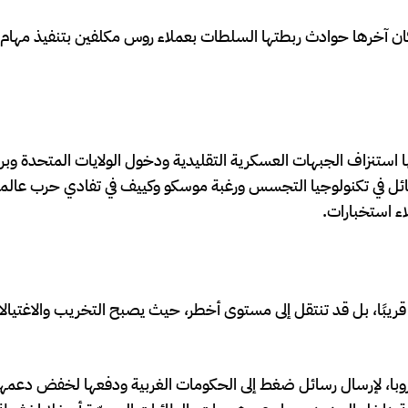
 كان آخرها حوادث ربطتها السلطات بعملاء روس مكلفين بتنفيذ مها
 هذا التحول منها استنزاف الجبهات العسكرية التقليدية ودخول الولايات المتحدة وب
الهائل في تكنولوجيا التجسس ورغبة موسكو وكييف في تفادي حرب عالم
اء استخبارات.
قريبًا، بل قد تنتقل إلى مستوى أخطر، حيث يصبح التخريب والاغتيا
 أوروبا، لإرسال رسائل ضغط إلى الحكومات الغربية ودفعها لخفض دعمه