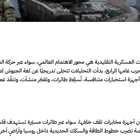
 ظلّت الجبهات العسكرية التقليدية هي محور الاهتمام العالمي، سواء عبر حركة ال
حرب عامها الرابع، بدأت التحليلات تتخلى تدريجيًا عن لغة الجيوش ل
هزة استخبارات متنافسة، تُسقِط طائرات، وتفجّر منشآت، وتنفّذ عمل
َح أن أجهزة مخابرات تقف خلفها، سواء عبر طائرات مسيّرة تستهدف ق
ضة تضرب خطوط الطاقة والسكك الحديدية داخل روسيا وأراضٍ أخرى 