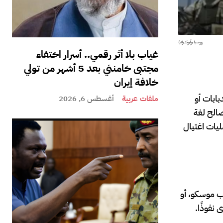
روسيا وأوكرانيا
غياب بلا أثر رقمي.. أسرار اختفاء
مجتبى خامنئي بعد 5 أشهر من تولي
خلافة إيران
دبابات أو
ملفات عربية
أغسطس 6, 2026
صالح لغة
يات اغتيال
لب موسكو، أو
نفوذًا.