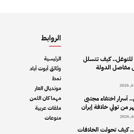
الروابط
 للتوغل.. كيف تتسلل
الرئيسية
ى مفاصل الدولة
وثائق أبوت أباد
نمط
مونديال العار
.. أسرار اختفاء مجتبى
مهما كان الثمن
ملفات عربية
منوعات
. كيف تحولت الخلافات