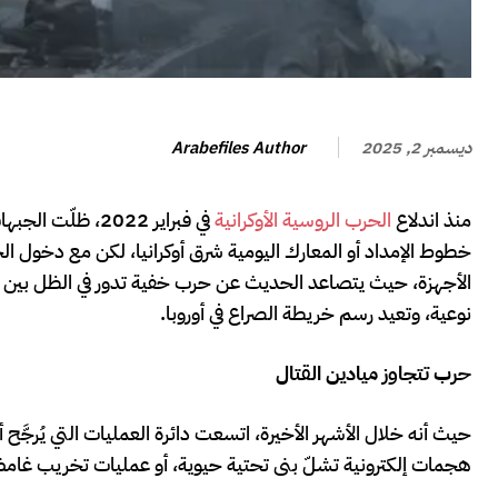
Arabefiles Author
ديسمبر 2, 2025
منذ اندلاع
الحرب الروسية الأوكرانية
في فبراير 2022،
خطوط الإمداد أو المعارك اليومية شرق أوكرانيا، لكن مع دخول ال
الأجهزة، حيث يتصاعد الحديث عن حرب خفية تدور في الظل بين أج
نوعية، وتعيد رسم خريطة الصراع في أوروبا.
حرب تتجاوز ميادين القتال
حيث أنه خلال الأشهر الأخيرة، اتسعت دائرة العمليات التي يُرجّ
هجمات إلكترونية تشلّ بنى تحتية حيوية، أو عمليات تخريب غام