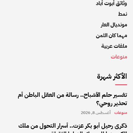
وثائق أبوت أباد
نمط
مونديال العار
مهما كان الثمن
ملفات عربية
منوعات
الأكثر شهرة
تفسير حلم الأشباح.. رسالة من العقل الباطن أم
تحذير روحي؟
منوعات
أغسطس 8, 2026
ذكرى رحيل أبو بكر عزت.. أسرار التحول من ملك