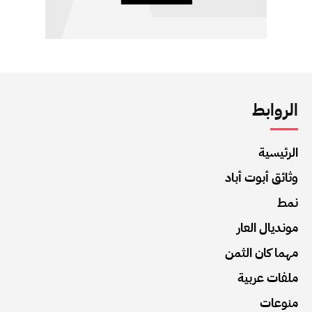
الروابط
الرئيسية
وثائق أبوت أباد
نمط
مونديال العار
مهما كان الثمن
ملفات عربية
منوعات