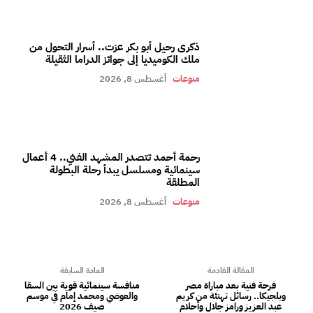
ذكرى رحيل أبو بكر عزت.. أسرار التحول من
ملك الكوميديا إلى جوائز الدراما الثقيلة
منوعات
أغسطس 8, 2026
رحمة أحمد تتصدر المشهد الفني.. 4 أعمال
سينمائية ومسلسل يبدأ رحلة البطولة
المطلقة
منوعات
أغسطس 8, 2026
المقالة القادمة
المادة السابقة
فرحة فنية بعد مباراة مصر
منافسة سينمائية قوية بين السقا
وبلجيكا.. رسائل تهنئة من كريم
والعوضي ومحمد إمام في موسم
عبد العزيز ورامز جلال وأحلام
صيف 2026