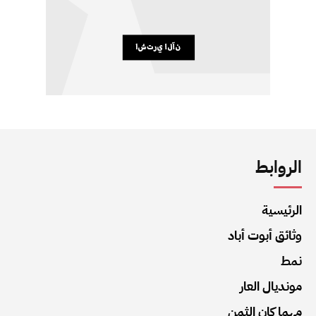
الروابط
الرئيسية
وثائق أبوت أباد
نمط
مونديال العار
مهما كان الثمن