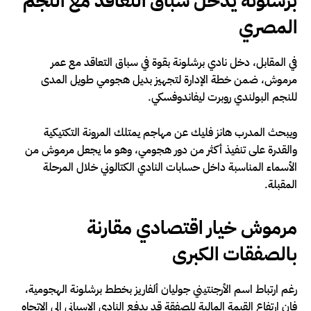
برشلونة يدخل سباق التعاقد مع النجم
المصري
في المقابل، دخل نادي برشلونة بقوة في سباق التعاقد مع عمر
مرموش، ضمن خطة الإدارة لتجهيز بديل هجومي طويل المدى
للنجم البولندي روبرت ليفاندوفسكي.
ويبحث المدرب هانز فليك عن مهاجم يمتلك المرونة التكتيكية
والقدرة على تنفيذ أكثر من دور هجومي، وهو ما يجعل مرموش من
الأسماء المناسبة داخل حسابات النادي الكتالوني خلال المرحلة
المقبلة.
مرموش خيار اقتصادي مقارنة
بالصفقات الكبرى
رغم ارتباط اسم الأرجنتيني جوليان ألفاريز بخطط برشلونة الهجومية،
فإن ارتفاع القيمة المالية للصفقة قد يدفع النادي الإسباني إلى الاتجاه