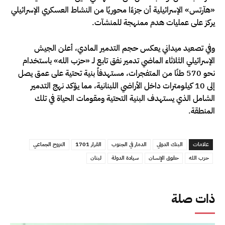
«هآرتس» الإسرائيلية أن جزءًا محوريًا من النشاط العسكري الإسرائيلي
يركز على عمليات هدم ممنهجة للمنشآت.
وفي تصعيد ميداني يعكس حجم التدمير المادي، أعلن الجيش
الإسرائيلي الثلاثاء الماضي تدمير نفق تابع لـ «حزب الله» باستخدام
نحو 570 طنًا من المتفجرات، مستهدفاً بنية تحتية على عمق يصل
إلى 10 كيلومترات داخل الأراضي اللبنانية، مما يؤكد نهج التدمير
الشامل الذي يستهدف البنية التحتية ومقومات الحياة في تلك
المنطقة.
علامات
البنك الدولي
الدمار في الجنوب
القرار 1701
النزوح الجماعي
حزب الله
حقوق الإنسان
سيادة الدولة
لبنان
ذات صلة