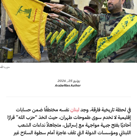
حزب الله
يونيو 25, 2026
Arabefiles Author
في لحظة تاريخية فارقة، وجد
لبنان
نفسه مختطفًا ضمن حسابات
إقليمية لا تخدم سوى طموحات طهران، حيث اتخذ “حزب الله” قرارًا
أحاديًا بفتح جبهة مواجهة مع إسرائيل، متجاهلاً نداءات الشعب
اللبناني ومؤسسات الدولة التي تقف عاجزة أمام سطوة السلاح غير