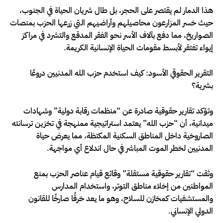
هذا الدمار لم يقتصر على الحجر، بل طال شريان الحياة في الجنوب،
حيث خسر المزارعون محاصيلهم وأراضيهم التي زرعها الحزب بمنصات
الصواريخ، مما دفع بآلاف الأسر نحو الفقر المدقع والتشرد في مراكز
إيواء تفتقر لأبسط مقومات الحياة الإنسانية الكريمة.
التقرير الحقوقي الأسود: كيف استخدم حزب الله المدنيين دروعًا
بشرية؟
وتؤكد تقارير حقوقية صادرة عن “منظمات رقابة دولية” وشهادات
ميدانية، أن “حزب الله” يعتمد استراتيجية ممنهجة في تخزين ترسانته
الصاروخية داخل المناطق السكنية المكتظة، مما يعرض حياة
المدنيين لخطر الموت المباشر في حال اندلاع أي مواجهة.
وثقت “تقارير حقوقية مستقلة” وقائع قيام عناصر الحزب بمنع
المواطنين من إخلاء مناطق التوتر، واستخدام المدارس
والمستشفيات كمخازن للسلاح، وهو ما يعد خرقًا صارخًا للقانون
الدولي الإنساني.