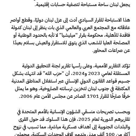
يجعل لبنان ساحة مستباحة لتصفية حسابات إقليمية.
هذا الاستباحة للقرار السيادي أدت إلى عزل لبنان دوليًا، وقطع أواصر
علاقاته مع المجتمع العربي والعالمي الذي بات ينظر إلى لبنان كدولة
فاقدة للأهلية، محكومة بقرار “ميليشيا” لا تأبه بالحدود الوطنية أو
المصلحة العليا للشعب الذي يتوق للاستقرار والعيش بسلام بعيدًا
عن صراعات المحاور.
تؤكد التقارير الأممية، وعلى رأسها تقارير لجنة التحقيق الدولية
المستقلة لعامي 2023 و2024، أن “حزب الله” قد انتهك بشكل
جسيم قواعد القانون الدولي الإنساني عبر استغلال المناطق المدنية
المكتظة في جنوب لبنان لتخزين ترسانته الصاروخية، وهو ما يمثل
خرقًا صارخًا للقرار 1701 الصادر عن مجلس الأمن عام 2006.
وبحسب تصريحات منسقي الشؤون الإنسانية بالأمم المتحدة في
تقاريرهم الدورية لعام 2025، فإن هذا السلوك قد حول القرى
والبلدات الجنوبية إلى أهداف عسكرية مباشرة، مما تسبب في نزوح
أكثر من 100 ألف مدني وتدمير آلاف الوحدات السكنية، محملين