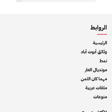
الروابط
الرئيسية
وثائق أبوت أباد
نمط
مونديال العار
مهما كان الثمن
ملفات عربية
منوعات