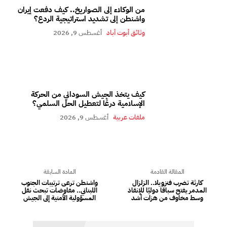
من الوكلاء إلى الصواريخ.. كيف دفعت إيران
واشنطن إلى تشديد استراتيجية الردع؟
وثائق أبوت أباد
أغسطس 9, 2026
كيف يتخذ الجيش السوداني من الحركة
الإسلامية درعًا لتعطيل الحل السلمي؟
ملفات عربية
أغسطس 9, 2026
المقالة القادمة
المادة السابقة
كارثة تضرب فنزويلا.. الزلزال
واشنطن ترعى ترتيبات الجنوب
المدمر يفتح سباقًا دوليًا للإنقاذ
اللبناني.. مفاوضات تبحث نقل
وسط مخاوف من هزات أشد
المسؤولية الأمنية إلى الجيش