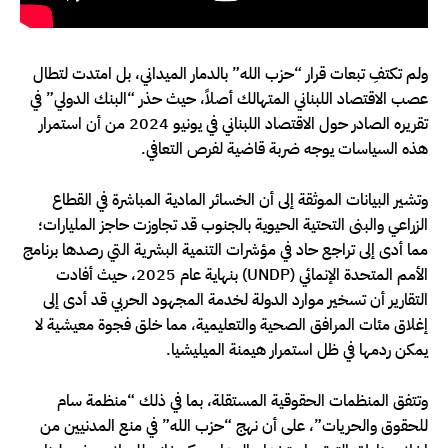
ولم تكتفِ تبعات قرار “حزب الله” بالدمار الميداني، بل امتدت لتطال
عصب الاقتصاد اللبناني المتهالك أصلاً، حيث حذر “البنك الدولي” في
تقريره الصادر حول الاقتصاد اللبناني في يونيو 2024 من أن استمرار
هذه السياسات يوجه ضربة قاضية لفرص التعافي.
وتشير البيانات الموثقة إلى أن الخسائر المادية المباشرة في القطاع
الزراعي والبنى التحتية الحيوية بالجنوب قد تجاوزت حاجز المليارات؛
مما أدى إلى تراجع حاد في مؤشرات التنمية البشرية التي رصدها برنامج
الأمم المتحدة الإنمائي (UNDP) بنهاية عام 2025، حيث أفادت
التقارير أن تسخير موارد الدولة لخدمة المجهود الحربي قد أدى إلى
إغلاق مئات المرافق الصحية والتعليمية، مما خلق فجوة معيشية لا
يمكن ردمها في ظل استمرار هيمنة الميليشيا.
وتتفق المنظمات الحقوقية المستقلة، بما في ذلك “منظمة سام
للحقوق والحريات”، على أن نهج “حزب الله” في منع المدنيين من