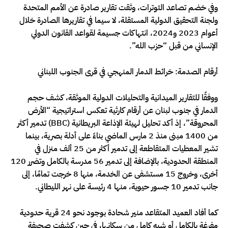
وفي خضم تصاعد التوترات، وثقت تقارير صادرة عن الأمم المتحدة
ولجنة التحقيق الدولية المستقلة، لا سيما في تقاريرها الصادرة خلال
أعوام 2023 و2024، انتهاكات جسيمة لقواعد القانون الدولي
الإنساني من قبل “حزب الله”.
أرقام الصدمة: خرائط الدمار المنهجي في قرى الجنوب اللبناني
ووفقًا للتقارير الميدانية والتحليلات الدولية الموثقة، كشف حجم
الدمار في جنوب لبنان عن أرقام كارثية تعكس استراتيجية “الأرض
المحروقة”، إذ أكد تحليل لهيئة الإذاعة البريطانية (BBC) تدمير أكثر
من 1400 مبنى منذ 2 مارس الماضي بناءً على أدلة بصرية، بينما
تشير المعطيات المتقاطعة إلى تدمير أكثر من 25 ألف منزل في
المنطقة الحدودية، بالإضافة إلى تدمير 56 مدرسة بالكامل وتضرر 120
أخرى، وخروج 15 مستشفى عن الخدمة، منها 8 خرجت تمامًا، إلى
جانب تدمير 10 جسور حيوية، منها 4 رئيسة على نهر الليطاني.
كما أفاد العميد المتقاعد منير شحادة بوجود نحو 24 قرية حدودية
مفرغة بالكامل أو شبه كامل من سكانها، في حين كشفت صحيفة