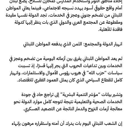
إخلاء مناطق التوتر واستخدام المدارس كمخازن للسلاح، يضع لبنان
أمام واقع حقوقي أسود يهدد نسيجه الاجتماعي، فبينما يعاني المواطن
اللبناني من تضخم جنوني وعجز في الخدمات، تجد الدولة نفسها مقيدة
ومقطوعة عن المجتمع العربي والدولي الذي بات ينظر إليها كدولة
فاقدة للأهلية.
انهيار الدولة والمجتمع: الثمن الذي يدفعه المواطن اللبناني
لم يعد المواطن اللبناني يفرق بين أزماته اليومية من تضخم وعجز في
الخدمات وبين تداعيات الحروب التي يجر إليها قسرًا، إذ تسببت
سياسات “حزب الله” في هروب رؤوس الأموال والاستثمارات، وانهيار
كامل للقطاع السياحي الذي كان يمثل العمود الفقري للاقتصاد.
وتشير بيانات “مؤشر التنمية البشرية” إلى تراجع حاد في جودة
الخدمات الصحية والتعليمية نتيجة لتوجه كامل موارد الدولة نحو
معالجة أزمات النزوح والدمار الناتجة عن التصعيد العسكري.
إن الشعب اللبناني اليوم بات يدرك أن أمنه واستقراره مرهون بإنهاء