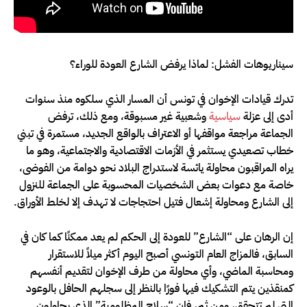
سيناريوهات الفشل: لماذا يرفض الشارع العودة للوراء؟
تدرك قيادات الإخوان في تونس أن المسار الذي سلكوه منذ سنوات
أدى إلى عزلة
سياسية
وشعبية غير مسبوقة، ومع ذلك، ترفض
الجماعة مراجعة مواقفها أو الاعتراف بالواقع الجديد، مستمرة في تبني
خطاب تصعيدي يستثمر في الأزمات الاقتصادية والاجتماعية، وهو ما
يراه المراقبون محاولة يائسة لاستدراج البلاد نحو دوامة من الفوضى،
خاصة مع دعوات بعض الشخصيات المحسوبة على الجماعة للنزول
إلى الشارع ومحاولة إشعال فتيل احتجاجات لا تهدف إلا لخلط الأوراق.
إن الرهان على “الشارع” للعودة إلى الحكم لم يعد ممكنًا كما كان في
السابق، فالمزاج العام التونسي أصبح اليوم أكثر ميلاً للاستقرار
ومحاسبة الماضي، وأي محاولة من طرف الإخوان لتقديم أنفسهم
كمنقذين يتم التشكيك فيها فورًا بالنظر إلى سجلهم الحافل بالوعود
التي لم تتحقق، ومن ثم، فإن “سلاح المظلومية” الذي يحاولون