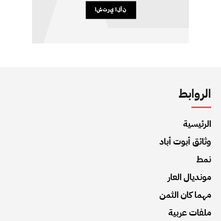
الروابط
الرئيسية
وثائق أبوت أباد
نمط
مونديال العار
مهما كان الثمن
ملفات عربية