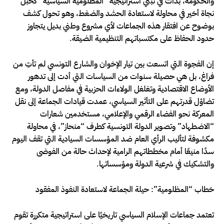
والحكومة، بدأت في تبني استراتيجية “المظلومية السياسية” كحبل
نجاة أخير في محاولة لاستعادة الحشد والضغط، وهو تحول كشف
بوضوح عن افتقار هذه الجماعات لأي مشروع وطني بديل يتجاوز
حدود الحفاظ على مكتسباتهم التنظيمية الضيقة.
إن الفجوة التي اتسعت بين تيار الإخوان والشارع التونسي لم تأتِ من
فراغ، بل هي حصيلة سنوات من السياسات التي أدت إلى تدهور
الأوضاع الاقتصادية وتغلغل الولاءات الحزبية في مفاصل الدولة، ومع
تضاؤل قدرتهم على التأثير السياسي، عمدت قيادات الجماعة إلى نقل
المعركة نحو الفضاء الرقمي والإعلامي، مستخدمين شعارات
“الاضطهاد” وتصوير الدولة التونسية كطرف “منحاز”، في محاولة
مكشوفة لتأليب الرأي العام ضد المؤسسات السيادية التي تقف اليوم
سدًا منيعًا أمام مخططاتهم الرامية لإحداث حالة من الفوضى
والتشكيك في شرعية الدولة ومؤسساتها.
خطاب “المظلومية”: حيلة الجماعة لاستعادة النفوذ المفقود
تعتمد جماعات الإسلام السياسي تاريخيًا على استراتيجية متكررة تقوم