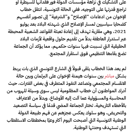
على التشكيك في نزاهة مؤسسات الدولة فور فقدانها للسيطرة أو
تراجع قدرتها على التوجيه، ففي الحالة التونسية، انتقل خطاب
الإخوان من ادعاءات “الإصلاح” و”الشرعية” إلى تصوير أنفسهم
كضحايا سياسيين لمسار الإصلاح الذي شهدته البلاد بعد يوليو
2021، وهي مقاربة تهدف إلى إعادة تعبئة القواعد الشعبية المحبطة
عبر استدرار العاطفة بدلاً من تقديم حلول واقعية لأزمات البلاد
الحقيقية التي تسببت فيها سنوات حكمهم، مما يؤكد أن الجماعة
تضع بقاءها التنظيمي فوق استقرار المجتمع.
لم يعد هذا الخطاب يلقى قبولاً في الشارع التونسي الذي بات يربط
بشكل
مباشر
بين سنوات هيمنة الإخوان على البرلمان وبين حالة
الانقسام المجتمعي وتصاعد النفوذ المتطرف في بعض الفترات، حيث
أدرك المواطنون أن خطاب المظلومية ليس سوى وسيلة للهروب من
المحاسبة والمسؤولية عما آلت إليه الأوضاع، وبدلاً من الاعتراف
بالأخطاء التاريخية، تختار الجماعة المضي قدمًا في سياسة التصعيد
والتحريض، وهو سلوك يعكس عجزهم عن فهم طبيعة الدولة
الوطنية التونسية التي أصبحت اليوم أكثر وعيًا بمخططات الاستقطاب
التي تستهدف وحدتها الوطنية.