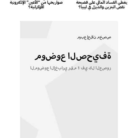
يغطي الفساد المالي على فضيحة
صواريخها من “الأعين” الإلكترونية
نقص البنزين والديزل في ليبيا؟
الأوكرانية؟