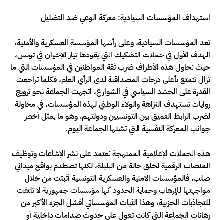
استهداف المؤسسات السيادية: معركة الوعي ضد التضليل
تعد المؤسسات السيادية، وعلى رأسها المؤسسة العسكرية والأمنية،
الهدف الأول في حملات التشكيك التي يقودها تيار الإخوان في تونس،
حيث تحاول هذه الأطراف ضرب ثقة المواطنين في المؤسسات التي ما
تزال تتمتع بأعلى درجات المصداقية لدى الرأي العام، فكلما تراجعت
القدرة على الحشد السياسي في الشوارع، اتجهت الجماعة نحو ترويج
روايات تستهدف النزاهة والولاء الوطني لهذه المؤسسات، في محاولة
لضرب الرابط العميق بين التونسيين ودولتهم، وهو ما يمثل أخطر
جوانب المعركة النفسية التي تشنها الجماعة اليوم.
هذه الحملات الإعلامية الممنهجة تعتمد على نشر الإشاعات وتوظيف
المنصات الرقمية لخلق حالة من البلبلة، لكنها تصطدم بواقع ميداني
صلب، فالمؤسسات الأمنية والعسكرية التونسية أثبتت من خلال
مواجهتها للإرهاب وحماية الحدود أنها مؤسسات جمهورية لا تلتفت
للتجاذبات الحزبية، وهذا الثبات المؤسساتي أفشل الجزء الأكبر من
رهانات الجماعة التي كانت تعول على حدوث صدامات داخلية أو