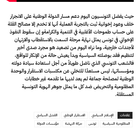
حيث يفضل التونسيون اليوم دعم مسار الدولة الوطنية على الانجرار
خلف وعود إخوانية ثبت بالتجربة العملية أنها لا تخدم إلا مصالح القلة
على حساب طموحات الأغلبية في التنمية والكرامةو إن سقوط النفوذ
الإخواني في تونس يمثل نهاية مرحلة اتسمت بالاستقطاب والارتهان
لأجندات خارجية، وما نراه اليوم من تصعيد هو مجرد صدى أخير
لتنظيم فقد بوصلته السياسية وبدأ يعيش حالة من الإنكار للواقع،
فالشعب التونسي الذي ناضل طويلاً من أجل استعادة سيادة دولته
ومؤسساتها، ليس مستعدًا للتخلي عن مكتسبات الاستقرار والوحدة
الوطنية لمصلحة جماعة لم يعد لديها ما تقدمه غير خطابات
المظلومية والتحريض ضد كل ما يمثل جوهر الهوية التونسية
المستقلة.
علامات
الإسلام السياسي
الاستقرار الوطني
الفشل السياسي
المظلومية السياسية
تونس
حركة النهضة
مؤسسات الدولة