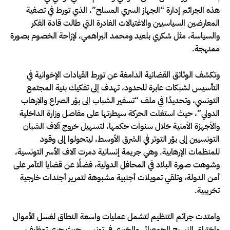
هذه الجرائم إدارة “الجهاز السري المسلح”، الذي تورط في تصفية
المعارضين السياسيين والاغتيالات الغادرة التي طالت قادة الفكر
والسياسة، مثل شكري بلعيد ومحمد البراهمي، لإزاحة الخصوم بصورة
ممنهجة.
وتكشف الوثائق القضائية الدامغة عن تورط القيادات الإخوانية في
التأسيس لشبكات عابرة للحدود، تهدف إلى تفكيك بنية المجتمع
التونسي، وتحديدًا في ملف “تسفير الشباب إلى بؤر الصراع والإرهاب
الدولي”، حيث استغلت الحركة سيطرتها على مفاصل وزارة الداخلية
والأجهزة الأمنية خلال سنوات حكمها، لتسهيل خروج آلاف الشبان
التونسيين إلى بؤر التوتر في الشرق الأوسط، ليتحولوا إلى وقود
للمنظمات الإرهابية. وهي جريمة إنسانية دمرت آلاف الأسر التونسية،
وشوهت صورة البلاد في المحافل الدولية، فضلًا عن قضايا التآمر على
أمن الدولة، وتلقي تمويلات أجنبية مشبوهة لتمرير أجندات خارجية
تخريبية.
وامتدت جرائم التنظيم لتشمل عمليات واسعة النطاق لغسل الأموال
واختراق النسيج الجمعياتي والخيري في تونس، حيث جرى توظيف