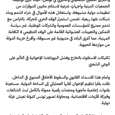
الجمعيات الدينية واجهاتٍ شرعية لاستلام ملايين الدولارات من
تنظيمات دولية مشبوهة، واستغلال هذه الأموال في شراء الذمم وبناء
شبكات نفوذ ريعية، تضمن استمرار الولاء الحزبي للحركة، بالتزامن مع
تدمير ممنهج للمؤسسات العمومية والشركات الوطنية، عبر سياسة
التمكين والتعيينات العشوائية القائمة على الولاء التنظيمي لا الكفاءة
المهنية، مما أغرق البلاد في مديونية غير مسبوقة، وأفرغ خزينة الدولة
من مواردها الحيوية.
تكتيكات الاستقواء بالخارج وفشل البروباغندا الإخوانية في التأثير على
الوعي الشعبي
وأمام هذا الانسداد القانوني والسقوط الأخلاقي المدوي في الداخل،
نقلت بقايا تنظيم الإخوان ثقلها العملياتي إلى الساحة الدولية، مستعينة
بقنوات إعلامية مأجورة ومنصات رقمية ممولة بالكامل لبث الشائعات
وفبركة الأزمات الاقتصادية، ومحاولة تصوير تونس كدولة تعيش عزلة
دولية.