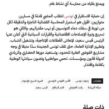
ويمنع بقاياه من ممارسة أي نشاط عام.
إن حماية الاستقرار في
تونس
تتطلب المضي قدمًا في مسارين
متوازيين: الأول هو استمرار المحاسبة القضائية الناجزة والدقيقة لكل
من تورط في سفك دماء التونسيين أو نهب مقدراتهم، والثاني هو
تسريع وتيرة الإصلاحات الاقتصادية والقرارات السيادية التي أعلن عنها
الرئيس قيس سعيد، لإنعاش القطاعات الإنتاجية، وتشغيل الشباب،
وتطهير الإدارة العامة، حتى تقف تونس الجديدة سدًا منيعًا في وجه
مشاريع الفوضى العابرة للحدود، وتستعيد دورها الحضاري والريادي
كدولة قانون ومؤسسات، تحمي مواطنيها وتصون سيادتها الوطنية
بكفاءة واقتدار.
علامات
إخوان تونس
الأمن القومي التونسي
الجهاز السري للإخوان
حركة النهضة
راشد الغنوشي
قصر قرطاج
قيس سعيد
ذات صلة