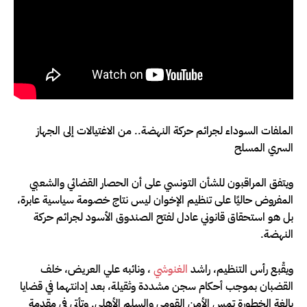
الملفات السوداء لجرائم حركة النهضة.. من الاغتيالات إلى الجهاز
السري المسلح
ويتفق المراقبون للشأن التونسي على أن الحصار القضائي والشعبي
المفروض حاليًا على تنظيم الإخوان ليس نتاج خصومة سياسية عابرة،
بل هو استحقاق قانوني عادل لفتح الصندوق الأسود لجرائم حركة
النهضة.
ويقْبع رأس التنظيم، راشد
الغنوشي
، ونائبه علي العريض، خلف
القضبان بموجب أحكام سجن مشددة وثقيلة، بعد إدانتهما في قضايا
بالغة الخطورة تمس الأمن القومي والسلم الأهلي. وتأتي في مقدمة