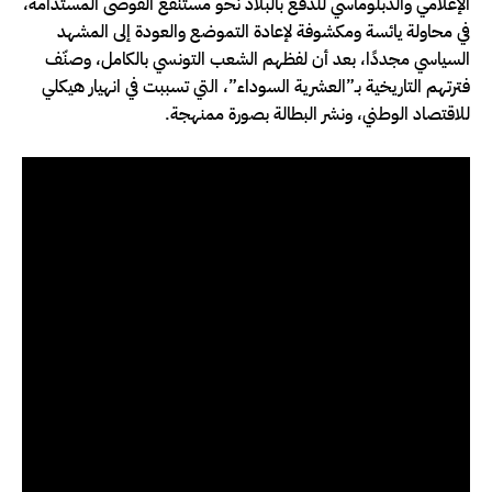
الإعلامي والدبلوماسي للدفع بالبلاد نحو مستنقع الفوضى المستدامة،
في محاولة يائسة ومكشوفة لإعادة التموضع والعودة إلى المشهد
السياسي مجددًا، بعد أن لفظهم الشعب التونسي بالكامل، وصنّف
فترتهم التاريخية بـ”العشرية السوداء”، التي تسببت في انهيار هيكلي
للاقتصاد الوطني، ونشر البطالة بصورة ممنهجة.