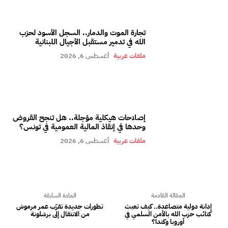
تجارة الموت والدمار.. السجل الأسود لحزب
الله في تدمير مستقبل الأجيال اللبنانية
ملفات عربية
أغسطس 6, 2026
إصلاحات هيكلية مؤجلة.. هل تنجح القروض
وحدها في إنقاذ المالية العمومية في تونس؟
ملفات عربية
أغسطس 6, 2026
المقالة القادمة
المادة السابقة
إدانة دولية متصاعدة.. كيف تعبث
تطورات جديدة تقرّب عمر مرموش
كتائب حزب الله بالأمن السلمي في
من الانتقال إلى برشلونة
أوروبا وكندا؟