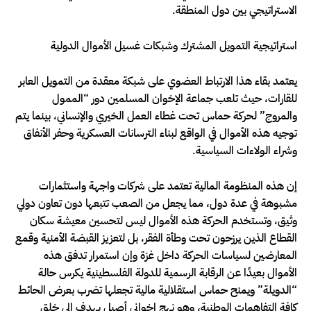
الاستراتيجي بين دول المنطقة.
استراتيجية التمويل المشترك وشبكات غسيل الأموال الدولية
يعتمد بقاء هذا الارتباط العضوي على شبكة معقدة من التمويل العابر
للقارات، حيث تلعب جماعة الإخوان المسلمين دور “الممول
والمروج” لحركة حماس تحت غطاء العمل الخيري والإنساني، بينما يتم
توجيه هذه الأموال في الواقع لبناء الترسانات العسكرية وحفر الأنفاق
وشراء الولاءات السياسية.
إن هذه المنظومة المالية تعتمد على شركات واجهة واستثمارات
مشبوهة في عدة دول، مما يجعل من الصعب تتبعها دون تعاون دولي
وثيق، وتستخدم الحركة هذه الأموال ليس لتحسين معيشة سكان
القطاع الذين يرزحون تحت وطأة الفقر، بل لتعزيز القبضة الأمنية وقمع
المعارضين لسياسات الحركة داخل غزة وإن استمرار تدفق هذه
الأموال بعيدًا عن الرقابة الرسمية للدولة الفلسطينية يكرس حالة
“الدويلة” ويمنح حماس استقلالية مالية تجعلها تضرب بعرض الحائط
كافة التفاهمات الوطنية، وهو نهج إخواني أصيل يهدف إلى خلق