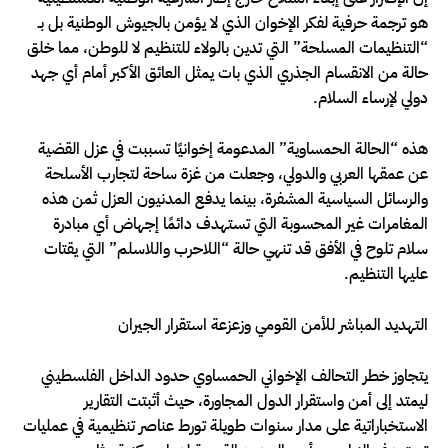
هو ترجمة حرفية لفكر الإخوان الذي لا يؤمن بالجيوش الوطنية بل بـ
“التنظيمات المسلحة” التي تدين بالولاء للتنظيم لا للوطن، مما خلق
حالة من الانقسام الجذري الذي بات يمثل العائق الأكبر أمام أي جهد
دولي لإرساء السلام.
هذه “الحالة الحمساوية” المدعومة إخوانيًا تسببت في عزل القضية
عن عمقها العربي والدولي، وجعلت من غزة ساحة لتجارب الأسلحة
والرسائل السياسية المشفرة، بينما يدفع المدنيون العزل ثمن هذه
المغامرات غير المحسوبة التي تستهدف دائمًا إجهاض أي مبادرة
سلام تلوح في الأفق قد تنهي حالة “اللاحرب واللاسلم” التي يقتات
عليها التنظيم.
التهديد المباشر للأمن القومي وزعزعة استقرار الجيران
يتجاوز خطر التحالف الإخواني الحمساوي حدود الداخل الفلسطيني
ليمتد إلى أمن واستقرار الدول المجاورة، حيث أثبتت التقارير
الاستخباراتية على مدار سنوات طويلة تورط عناصر تنظيمية في عمليات