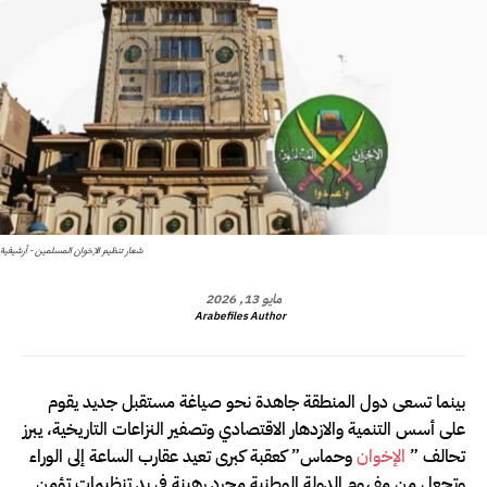
شعار تنظيم الإخوان المسلمين - أرشيفية
مايو 13, 2026
Arabefiles Author
بينما تسعى دول المنطقة جاهدة نحو صياغة مستقبل جديد يقوم
على أسس التنمية والازدهار الاقتصادي وتصفير النزاعات التاريخية، يبرز
تحالف ”
الإخوان
وحماس” كعقبة كبرى تعيد عقارب الساعة إلى الوراء
وتجعل من مفهوم الدولة الوطنية مجرد رهينة في يد تنظيمات تؤمن