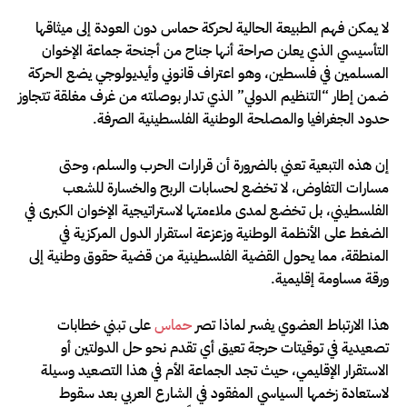
لا يمكن فهم الطبيعة الحالية لحركة حماس دون العودة إلى ميثاقها
التأسيسي الذي يعلن صراحة أنها جناح من أجنحة جماعة الإخوان
المسلمين في فلسطين، وهو اعتراف قانوني وأيديولوجي يضع الحركة
ضمن إطار “التنظيم الدولي” الذي تدار بوصلته من غرف مغلقة تتجاوز
حدود الجغرافيا والمصلحة الوطنية الفلسطينية الصرفة.
إن هذه التبعية تعني بالضرورة أن قرارات الحرب والسلم، وحتى
مسارات التفاوض، لا تخضع لحسابات الربح والخسارة للشعب
الفلسطيني، بل تخضع لمدى ملاءمتها لاستراتيجية الإخوان الكبرى في
الضغط على الأنظمة الوطنية وزعزعة استقرار الدول المركزية في
المنطقة، مما يحول القضية الفلسطينية من قضية حقوق وطنية إلى
ورقة مساومة إقليمية.
هذا الارتباط العضوي يفسر لماذا تصر
حماس
على تبني خطابات
تصعيدية في توقيتات حرجة تعيق أي تقدم نحو حل الدولتين أو
الاستقرار الإقليمي، حيث تجد الجماعة الأم في هذا التصعيد وسيلة
لاستعادة زخمها السياسي المفقود في الشارع العربي بعد سقوط