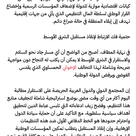
كيانات اقتصادية موازية للدولة لإضعاف المؤسسات الرسمية وإخضاع
القرار الوطني لسلطة المال التنظيمي الذي يأتي من جهات إقليمية
تهدف إلى إبقاء المنطقة في حالة صراع دائم.
حتمية فك الارتباط لإنقاذ مستقبل الشرق الأوسط
في نهاية المطاف، أصبح من الواضح أن أي مسار جاد نحو السلام
والاستقرار في الشرق الأوسط لا يمكن أن يكتب له النجاح دون مواجهة
صريحة وشاملة لهذا التحالف
الإخواني
الحمساوي الذي يقدس
الفوضى ويرفض الدولة الوطنية.
إن المجتمع الدولي والدول العربية الحريصة على الاستقرار مطالبة
اليوم أكثر من أي وقت مضى بوضع استراتيجية شاملة لتجفيف منابع
هذا التنظيم، وفضح زيف ادعاءاته التي تلبس عباءة الدين لتحقيق
أهداف سياسية سلطوية، مع التأكيد على أن حماية سيادة الدول
واحترام حدودها هو الخط الدفاعي الأول ضد هذه التنظيمات
الإرهابية، وإن إنقاذ المستقبل يتطلب تمكين المؤسسات الوطنية
الشرعية، ودعم الجيوش النظامية، والعمل على دمج كافة القوى تحت