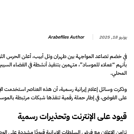
Arabefiles Author
يونيو 18, 2025
في خضم تصاعد المواجهة بين طهران وتل أبيب، أعلن الحرس الث
بأنهم “عملاء للموساد”، متهمين بتنفيذ أنشطة في الفضاء السيبراني
المحلي.
وذكرت وسائل إعلام إيرانية رسمية، أن هذه العناصر استخدمت
على الفوضى، في إطار حملة رقمية تنفذها شبكات مرتبطة بالموساد
قيود على الإنترنت وتحذيرات رسمية
تزامن الإعلان مع فرض السلطات الإيرانية قيودًا مشددة على الوص