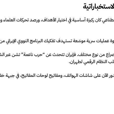
ستخباراتية
صطناعي كان ركيزة أساسية في اختيار الأهداف، ورصد تحركات العلماء وا
 عمليات سرية موسّعة تستهدف تفكيك البرنامج النووي الإيراني من
راع من نوع مختلف. فإيران تتحدث عن “حرب ناعمة” تشن عبر الشب
قلب النظام الرقمي لطهران.
دور الآن على شاشات الهواتف، ومفاتيح لوحات المفاتيح، في جبهة خفي