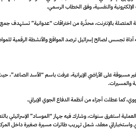
 الإلكترونية والنفسية، وفق الخطاب الرسمي.
ة المتصلة بالإنترنت، محذّرة من اختراقات “عدوانية” تستهدف جمع ا
ه أداة تجسس لصالح إسرائيل ترصد المواقع والأنشطة الرقمية للمواط
ير مسبوقة على الأراضي الإيرانية، عرفت باسم “الأسد الصاعد”، ح
ة والمسيرات.
ي، كما عطلت أجزاء من أنظمة الدفاع الجوي الإيراني.
عملية استغرق سنوات، وشارك فيه جهاز “الموساد” الإسرائيلي بالت
 واستخباراتي معقد، شمل تهريب طائرات مسيرة صغيرة داخل المركبا