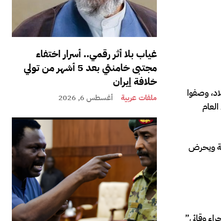
غياب بلا أثر رقمي.. أسرار اختفاء
مجتبى خامنئي بعد 5 أشهر من تولي
خلافة إيران
اد، وصفوا
ملفات عربية
أغسطس 6, 2026
العام
ية ويحرض
راء وقائي”