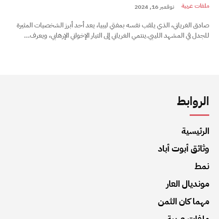
ملفات عربية
نوفمبر 16, 2024
صادق الغرياني، الذي يلقب نفسه بمفتي ليبيا، يعد أحد أبرز الشخصيات المثيرة
للجدل في المشهد الليبي.ينتمي الغرياني إلى التيار الإخواني الإرهابي، ويعرف...
الروابط
الرئيسية
وثائق أبوت أباد
نمط
مونديال العار
مهما كان الثمن
ملفات عربية