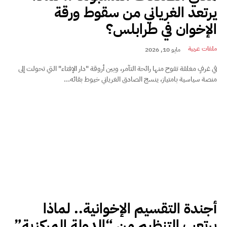
يرتعد الغرياني من سقوط ورقة
الإخوان في طرابلس؟
ملفات عربية
مايو 10, 2026
في غرفٍ مغلقة تفوح منها رائحة التآمر، وبين أروقة "دار الإفتاء" التي تحولت إلى
منصة سياسية بامتياز، ينسج الصادق الغرياني خيوط بقائه...
أجندة التقسيم الإخوانية.. لماذا
يرتعب التنظيم من “الدولة المركزية”