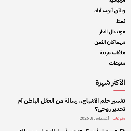
وثائق أبوت أباد
نمط
مونديال العار
مهما كان الثمن
ملفات عربية
منوعات
الأكثر شهرة
تفسير حلم الأشباح.. رسالة من العقل الباطن أم
تحذير روحي؟
منوعات
أغسطس 8, 2026
ذكرى رحيل أبو بكر عزت.. أسرار التحول من ملك