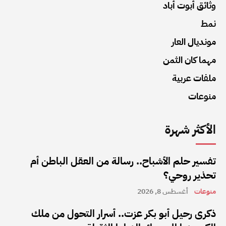
وثائق أبوت أباد
نمط
مونديال العار
مهما كان الثمن
ملفات عربية
منوعات
الأكثر شهرة
تفسير حلم الأشباح.. رسالة من العقل الباطن أم
تحذير روحي؟
منوعات
أغسطس 8, 2026
ذكرى رحيل أبو بكر عزت.. أسرار التحول من ملك