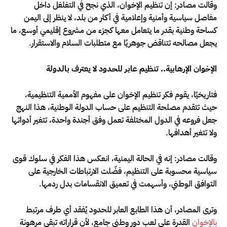
وقالت مصادر: إن تنظيم الإخوان، الذي نجح في التغلغل داخل
مفاصل سياسية وأمنية وإعلامية في أكثر من بلد، لا ينظر إلى اليمن
كساحة وطنية بقدر ما يتعامل معها كجزء من مشروع إقليمي أوسع، ما
يجعل مصالحه تتناقض جوهريًا مع متطلبات السلام والاستقرار.
الإخوان الإرهابية.. تنظيم عابر للحدود لا يعترف بالدولة
فتاريخيًا، يقوم فكر تنظيم الإخوان على مفهوم الأممية التنظيمية،
حيث تتقدم مصلحة التنظيم على حساب الدولة الوطنية، هذا النهج
جعل فروعه في الدول المختلفة تعمل وفق أجندة واحدة، تتغير أدواتها
ولا تتغير أهدافها.
وقالت مصادر: إنه في الحالة اليمنية، انعكس هذا الفكر في سلوك قوى
سياسية محسوبة على التنظيم، فضّلت الارتباطات الخارجية على
التوافق الوطني، وأسهمت في تعميق الانقسامات بدل ردمها.
وترى المصادر، أن هذا الطابع العابر للحدود يُفقد أي طرف مرتبط
بالإخوان
القدرة على لعب دور وطني جامع، لأن قراراته تبقى مرهونة