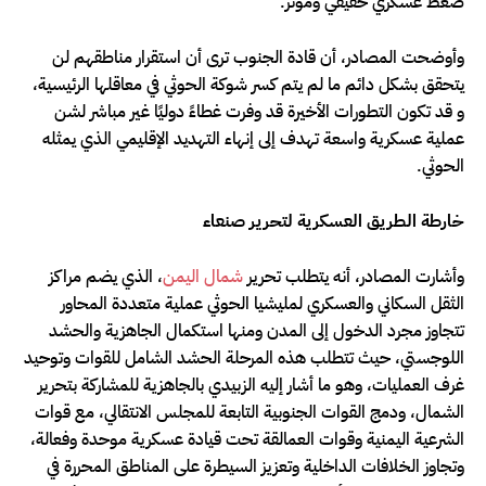
ضغط عسكري حقيقي ومؤثر.
وأوضحت المصادر، أن قادة الجنوب ترى أن استقرار مناطقهم لن
يتحقق بشكل دائم ما لم يتم كسر شوكة الحوثي في معاقلها الرئيسية،
و قد تكون التطورات الأخيرة قد وفرت غطاءً دوليًا غير مباشر لشن
عملية عسكرية واسعة تهدف إلى إنهاء التهديد الإقليمي الذي يمثله
الحوثي.
خارطة الطريق العسكرية لتحرير صنعاء
وأشارت المصادر، أنه يتطلب تحرير
شمال اليمن
، الذي يضم مراكز
الثقل السكاني والعسكري لمليشيا الحوثي عملية متعددة المحاور
تتجاوز مجرد الدخول إلى المدن ومنها استكمال الجاهزية والحشد
اللوجستي، حيث تتطلب هذه المرحلة الحشد الشامل للقوات وتوحيد
غرف العمليات، وهو ما أشار إليه الزبيدي بالجاهزية للمشاركة بتحرير
الشمال، ودمج القوات الجنوبية التابعة للمجلس الانتقالي، مع قوات
الشرعية اليمنية وقوات العمالقة تحت قيادة عسكرية موحدة وفعالة،
وتجاوز الخلافات الداخلية وتعزيز السيطرة على المناطق المحررة في