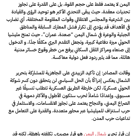
اليمن لا يعتمد فقط على حجم القوة، بل على القدرة على تجاوز
تحديات معقدة، حيث يبقى التحدي الأكبر هو توحيد الرؤى والقيادة
بين الشرعية والمجلس الانتقالي وقوات المقاومة المختلفة، أي تضارب
في الأهداف قد يؤدي إلى تكرار فشل المعارك السابقة والمناطق
الجبلية والوعرة في شمال اليمن “صعدة، عمران”، حيث تمنح مليشيا
الحوثي ميزة دفاعية كبيرة، وتجعل التقدم البري مكلفًا جدًا، و الدخول
إلى صنعاء ومراكز الثقل السكاني يرفع من خطر وقوع خسائر مدنية
هائلة، مما قد يثير ردود فعل دولية معاكسة.
وقالت المصادر: إن تأكيد الزبيدي على الجاهزية للمشاركة بتحرير
الشمال يعكس إدراكًا بأن الحل السياسي لن يتحقق دون كسر شوكة
الحوثي عسكريًا، لكن خارطة الطريق العسكرية تتطلب تنسيقًا غير
مسبوق، وإعدادًا شاملاً لحرب ستكون الأطول والأكثر دموية في
الصراع اليمني، والنجاح يعتمد على تجاوز الانقسامات، والاستثمار في
حرب استنزاف للميليشيا عبر محاور متعددة، والقدرة على التعامل مع
تداعيات حرب المدن.
إن قرار تحرير
شمال اليمن
هو قرار مصيري، تكلفته باهظة، لكنه قد