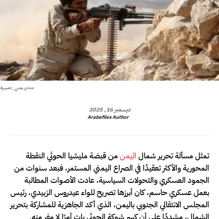
جندي يمني _تعبيرية
ديسمبر 16, 2025
Arabefiles Author
تمثل مسألة تحرير شمال
اليمن
من قبضة مليشيا الحوثي النقطة
المحورية والأكثر تعقيدًا في الصراع اليمني المستمر، فبعد سنوات من
الجمود العسكري والتحولات السياسية، عادت الأصوات المطالبة
بعمل عسكري حاسم، كان أبرزها تصريح للواء عيدروس الزبيدي، رئيس
المجلس الانتقالي الجنوبي باليمن، الذي أكد الجاهزية للمشاركة بتحرير
الشمال، مشددًا على أن كسر شوكة الحوثي بات أمرًا لا مفر منه.