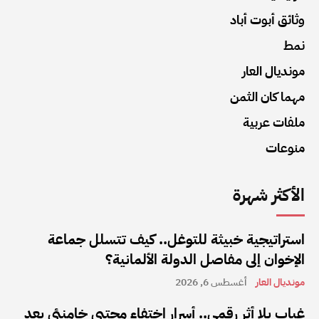
وثائق أبوت أباد
نمط
مونديال العار
مهما كان الثمن
ملفات عربية
منوعات
الأكثر شهرة
استراتيجية خبيثة للتوغل.. كيف تتسلل جماعة
الإخوان إلى مفاصل الدولة الألمانية؟
مونديال العار
أغسطس 6, 2026
غياب بلا أثر رقمي.. أسرار اختفاء مجتبى خامنئي بعد