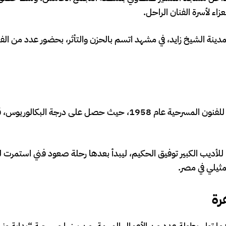
اء لأسرة الفنان الراحل.
نة الشيخ زايد، في مشهد اتسم بالحزن والتأثر، بحضور عدد من الفن
بدأ عبد الرحمن أبو زهرة رحلته الفنية بعد تخرجه في المعهد العالي للفنون المسرحية عام 1958، حيث حصل على درجة ا
للأديب الكبير توفيق الحكيم، ليبدأ بعدها رحلة صعود فني استمرت 
ثيلي في مصر.
 تولى بطولة عدد من الأعمال المهمة، من بينها مسرحية “بداية ونه