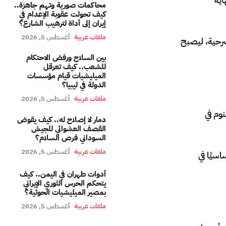
محاكمات صورية وتهم جاهزة..
كيف تحولت عقوبة الإعدام في
إيران إلى أداة لترهيب الشارع؟
ملفات عربية
أغسطس 5, 2026
“المحروسة” خلفًا للفنان الراحل صلاح سرحان، واستمر عطاؤه المسرحي حتى تجاوز رصيده نحو 100 مسرحية، ليصبح
بين السلاح ورفض الاحتكام
للشعب.. كيف تعرقل
الميليشيات قيام مؤسسات
الدولة في ليبيا؟
ملفات عربية
أغسطس 5, 2026
نوم في
دمار لا إصلاح له.. كيف يقوض
القصف العشوائي للجيش
السوداني فرص السلام؟
ملفات عربية
أغسطس 5, 2026
اسيًا في
أدوات طهران في اليمن.. كيف
يتحكم الحرس الثوري الإيراني
بمصير الميليشيات الحوثية؟
ملفات عربية
أغسطس 5, 2026