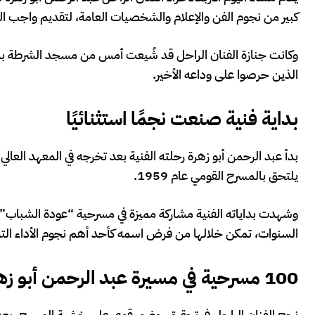
كبير من نجوم الفن والإعلام والشخصيات العامة، لتقديم واجب العز
وكانت جنازة الفنان الراحل قد شُيعت أمس من مسجد الشرطة بمدي
الذين حرصوا على وداعه الأخير.
بداية فنية صنعت نجمًا استثنائيًا
يلتحق بالمسرح القومي عام 1959.
وشهدت بداياته الفنية مشاركة مميزة في مسرحية “عودة الشباب” 
السنوات، تمكن خلالها من فرض اسمه كأحد أهم نجوم الأداء التم
100 مسرحية في مسيرة عبد الرحمن أبو زهرة
نجح الفنان الراحل في تحقيق حضور قوي على خشبة المسرح، بعدما