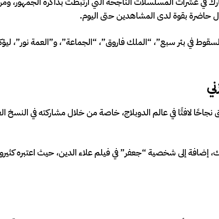
 شارك في عشرات المسلسلات الناجحة التي ارتبطت بذاكرة الجمهور، ومن
 حاضرة بقوة لدى المشاهدين حتى اليوم.
السقوط في بئر سبع”، “الملك فاروق”، “الجماعة”، و”العمة نور”، ليؤك
ني
احًا لافتًا في عالم الدوبلاج، خاصة من خلال مشاركته في النسخ العر
، إضافة إلى شخصية “جعفر” في فيلم علاء الدين، حيث اعتبره كثي