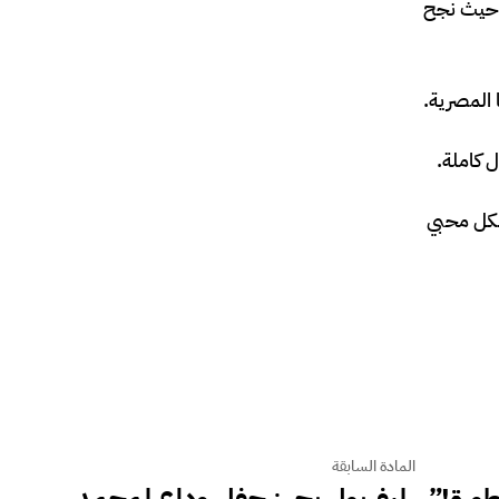
، حيث نجح
ا المصرية.
 كاملة.
لكل محبي
المادة السابقة
طورة!”.. ليفربول يجهز حفل وداع لمحمد