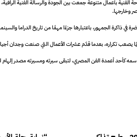
ساحة الفنية بأعمال متنوعة جمعت بين الجودة والرسالة الفنية الراقية
ر وخارجها.
ة في ذاكرة الجمهور، باعتبارها جزءًا مهمًا من تاريخ الدراما والسينم
نيًا يصعب تكراره، بعدما قدّم عشرات الأعمال التي صنعت وجدان أجيال
 اسمه كأحد أعمدة الفن المصري، لتبقى سيرته ومسيرته مصدر إلهام 
مباريات منتخب مصر في كأس العالم 2026.. طرح تذاكر
“نهاية رحلة الأس