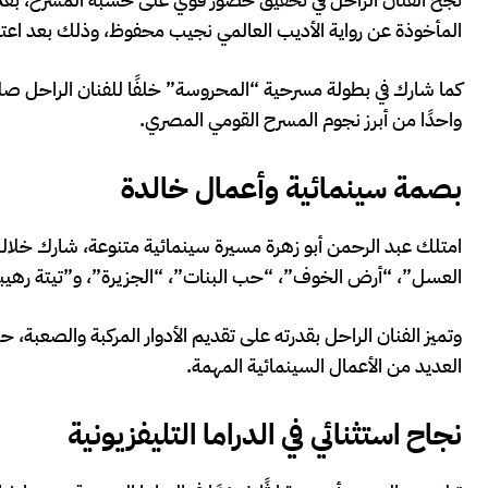
المأخوذة عن رواية الأديب العالمي نجيب محفوظ، وذلك بعد اعتذا
واحدًا من أبرز نجوم المسرح القومي المصري.
بصمة سينمائية وأعمال خالدة
امتلك عبد الرحمن أبو زهرة مسيرة سينمائية متنوعة، شارك خلالها ف
العسل”، “أرض الخوف”، “حب البنات”، “الجزيرة”، و”تيتة رهيب
وتميز الفنان الراحل بقدرته على تقديم الأدوار المركبة والصعبة، ح
العديد من الأعمال السينمائية المهمة.
نجاح استثنائي في الدراما التليفزيونية