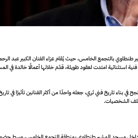
 طنطاوي بالتجمع الخامس، حيث يُقام عزاء الفنان الكبير عبد الرحمن
فنية استثنائية امتدت لعقود طويلة، قدّم خلالها أعمالًا خالدة في الم
في بناء تاريخ فني ثري، جعله واحدًا من أكثر الفنانين تأثيرًا في تاريخ 
ختلف الشخصيات.
و زهرة داخل مسجد المشير طنطاوي بمنطقة التجمع الخامس، وسط حضور