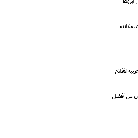
 أبرزها
د مكانته
بية لأفلام
رون من أفضل