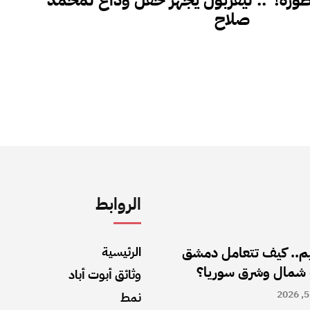
صلاح
الروابط
اليم.. كيف تتعامل دمشق
الرئيسية
 شمال وشرق سوريا؟
وثائق أبوت أباد
نمط