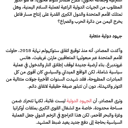
المطلوب من الجهات الدولية الراعية لعملية السلام اليمنية، وهل
تمتلك الأمم المتحدة والدول الكبرى القدرة على إنتاج مسار فاعل
يخرج اليمن من دائرة الحرب والصراع؟
جهود دولية متعثرة
وأكدت المصادر، أنه منذ توقيع اتفاق ستوكهولم نهاية 2018، حاولت
الأمم المتحدة عبر مبعوثيها المتعاقبين مارتن غريفيث، هانس
غروندبرغ، بناء أرضية جديدة لوقف إطلاق النار والدخول في عملية
سياسية شاملة، لكن الواقع الميداني والسياسي كان أقوى من كل
المبادرات المطروحة، فقد شهدت السنوات الأخيرة جولات متتالية من
التوتر والتهدئة، دون أن تتبلور صيغة حقيقية لاتفاق دائم.
وترى المصادر، أن
الجهود الدولية
ليست غائبة، لكنها تتحرك ضمن
مساحة محدودة، خاصة مع انشغال القوى الكبرى بملفات أوكرانيا
وغزة والبحر الأحمر، لكن هذا التراجع في الزخم الدولي جعل العملية
السياسية بحاجة إلى دفع جديد يعيد ضبط المشهد.