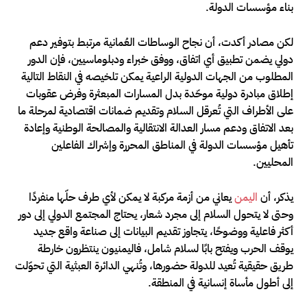
بناء مؤسسات الدولة.
لكن مصادر أكدت، أن نجاح الوساطات العُمانية مرتبط بتوفير دعم
دولي يضمن تطبيق أي اتفاق، ووفق خبراء ودبلوماسيين، فإن الدور
المطلوب من الجهات الدولية الراعية يمكن تلخيصه في النقاط التالية
إطلاق مبادرة دولية موحّدة بدل المسارات المبعثرة وفرض عقوبات
على الأطراف التي تُعرقل السلام وتقديم ضمانات اقتصادية لمرحلة ما
بعد الاتفاق ودعم مسار العدالة الانتقالية والمصالحة الوطنية وإعادة
تأهيل مؤسسات الدولة في المناطق المحررة وإشراك الفاعلين
المحليين.
يذكر، أن
اليمن
يعاني من أزمة مركبة لا يمكن لأي طرف حلّها منفردًا
وحتى لا يتحول السلام إلى مجرد شعار، يحتاج المجتمع الدولي إلى دور
أكثر فاعلية ووضوحًا، يتجاوز تقديم البيانات إلى صناعة واقع جديد
يوقف الحرب ويفتح بابًا لسلام شامل، فاليمنيون ينتظرون خارطة
طريق حقيقية تُعيد للدولة حضورها، وتُنهي الدائرة العبثية التي تحوّلت
إلى أطول مأساة إنسانية في المنطقة.