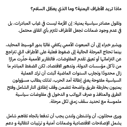
ماذا تريد الأطراف اليمنية؟ وما الذي يعطّل السلام؟
وتقول مصادر سياسية يمنية: إن الأزمة ليست في غياب المبادرات، بل
في عدم وجود ضمانات تجعل الأطراف تلتزم بأي اتفاق محتمل.
ويشير خبراء إلى أن المبعوث الأممي يكتفي غالبًا بدور الوسيط المحايد،
بينما تحتاج المرحلة الحالية إلى ضغوط فعلية على الأطراف التي تتراجع
عن التزاماتها أو تعيق تقدم المفاوضات، فالتقارير الأممية حذّرت مرارًا
من تآكل مؤسسات الدولة، وتدهور الاقتصاد، لكن الضغط المباشر ما
زال محدودًا وتجارب السنوات الماضية أثبتت أن ترك العملية
السياسية مفتوحة يعني إطالة أمد الحرب، لذلك يطالب مسؤولون
يمنيون بخارطة طريق واضحة تتضمن وقف إطلاق النار الشامل وفتح
الطرق والمنافذ و صرف الرواتب و الدخول في مفاوضات سياسية
ملموسة مع تحديد سقف زمني لكل مرحلة.
ويرى محللون، أن واشنطن ولندن يجب أن تدفعا باتجاه تفاهم شامل
يشمل الإصلاحات الاقتصادية وضمانات أمنية و ترتيبات انتقالية و دعم