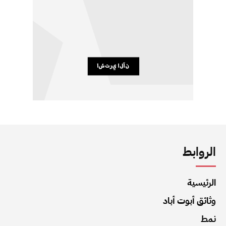
الروابط
الرئيسية
وثائق أبوت أباد
نمط