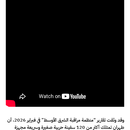
وقد وثقت تقارير “منظمة مراقبة الشرق الأوسط” في فبراير 2026، أن
طهران تمتلك أكثر من 120 سفينة حربية صغيرة وسريعة مجهزة