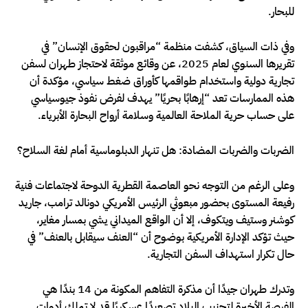
للبحار.
وفي ذات السياق، كشفت منظمة “مراقبون لحقوق الإنسان” في
تقريرها السنوي لعام 2025، عن وقائع موثقة لاحتجاز طهران لسفن
تجارية دولية واستخدام طواقمها كأوراق ضغط سياسي، مؤكدة أن
هذه الممارسات تعد “إرهابًا بحريًا” يهدف لفرض نفوذ جيوسياسي
على حساب حرية الملاحة العالمية وسلامة أرواح البحارة الأبرياء.
الضربات والضربات المضادة: هل تنهار الدبلوماسية أمام لغة السلاح؟
وعلى الرغم من التوجه نحو العاصمة القطرية الدوحة لاجتماعات فنية
رفيعة المستوى بحضور مبعوثي الرئيس الأمريكي دونالد ترامب، جاريد
كوشنر وستيف ويتكوف، إلا أن الواقع الميداني يشي بمسار مغاير،
حيث تؤكد الإدارة الأمريكية بوضوح أن “العنف سيقابل بالعنف” في
حال تكرار استهداف السفن التجارية.
وتدرك طهران جيدًا أن مذكرة التفاهم المكونة من 14 بندًا هي
الفرصة الأخيرة لتجنيب البلاد تصعيدًا عسكريًا قد لا تملك أدوات