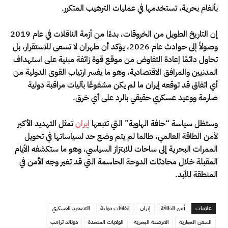
بألغام بحرية، تستخدمها في عمليات الترهيب المتكرر.
إن التاريخ الطويل من الخروقات، بدءًا من أزمة الناقلات في عام 2019
وصولاً إلى حوادث عام 2026، يؤكد أن طهران لا تسعى للاستقرار، بل
تحاول دائمًا إعادة التفاوض من موقع قوة زائفة مبنية على استهداف
المدنيين والمرافق الاقتصادية، وهو ما يفسر ارتياب القوى الدولية من
أي اتفاق قد توقعه إيران ما لم يكن مشفوعًا بآليات مراقبة دولية
صارمة ووعيد عسكري حقيقي بالرد على أي خرق.
وستظل سياسة “حافة الهاوية” التي تتبعها
إيران
تمثل التهديد الأكبر
لأمن الطاقة العالمي، طالما لم يتم وضع حد لسياساتها في تحويل
الممرات البحرية إلى ساحات للابتزاز السياسي، وهو ما ستكشفه الأيام
المقبلة خلال محادثات الدوحة الحاسمة التي قد تغير وجه الأمن في
المنطقة للأبد.
علامات
أمن الطاقة
إيران
اتفاقات دولية
التصعيد العسكري
السفن التجارية
القرصنة البحرية
الولايات المتحدة
دونالد ترامب