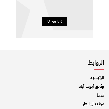
الروابط
الرئيسية
وثائق أبوت أباد
نمط
مونديال العار