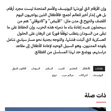
وإن الأرقام التي أوردتها اليونيسف والأمم المتحدة ليست مجرد أرقام،
بل هي إنذار أخير للعالم أجمع؛ فالأطفال الذين يواجهون اليوم
القصف والنزوح في مدن مثل: “الأبيض” و”كادوقلي” هم من
سيحملون عبء إعادة بناء ما دمرته هذه الحرب، وإن الحفاظ على ما
تبقى من السودان يتطلب توقفًا فوريًا عن الرهان على الحلول
العسكرية التي أثبتت فشلها، والتوجه بجدية نحو مسار سياسي شامل
يقوده المدنيون، وهو السبيل الوحيد لإعادة الأطفال إلى مقاعد
دراستهم، ووضع حد لهذا المسلسل من الفظائع.
علامات
الأطفال
التعليم
الحرب
السلام.
السودان
القانون الدولي
اليونيسف
انتهاكات
جرائم حرب
نزوح
ذات صلة