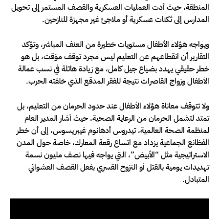
المنطقة، حيث أدت العمليات العسكرية والقصف المستمر إلى تحويل
المدارس إلى ثكنات عسكرية أو ملاجئ غير مجهزة للنازحين.
ويواجه هؤلاء الأطفال مستويات خطيرة من العنف المباشر، وتؤكد
التقارير أن انقطاعهم عن التعليم ليس مجرد توقف مؤقت، بل هو
خطر حقيقي يهدد بضياع جيل كامل، مع زيادة هائلة في نسب عمالة
الأطفال وزواج القاصرات نتيجة للفقر المدقع الذي خلفته الحرب.
ولا تتوقف معاناة هؤلاء الأطفال عند حدود الحرمان من التعليم، بل
تمتد لتشمل الحرمان من الرعاية الصحية، حيث أشار المدير العام
لمنظمة الصحة العالمية، تيدروس أدهانوم غيبريسوس، إلى أن خطر
الفظائع الجماعية يزداد مع اتساع رقعة المعارك، خاصة حول المدن
الاستراتيجية مثل “الأبيض”، التي يواجه فيها نصف مليون نسمة
تهديدات يومية بالقتل أو النزوح القسري بفعل القصف العشوائي
المتبادل.