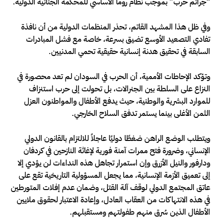
“جرائم حرب” بموجب نظام روما الأساسي للمحكمة الجنائية الدولية.
وفي ظل هذا المشهد القاتم، تحذر المنظمات الدولية من أن نافذة
تفادي التصعيد الأوسع تضيق بسرعة، خاصة مع فشل المبادرات
السابقة في تحقيق هدنة إنسانية حقيقية تحمي المدنيين.
وتؤكد الإحاطات الأممية، أن الحرب في السودان لم تعد محصورة في
النزاع على السلطة بين الجنرالات، بل تحولت إلى حرب استنزاف
للموارد البشرية والوطنية، حيث يدفع الأطفال والمواطنون العزل
الثمن الأغلى بينما يستمر تدفق السلاح الخارجي.
ويتطلب الوضع الراهن ضغطًا دوليًا عاجلاً للالتزام بالقانون الدولي
الإنساني، وضرورة فتح ممرات آمنة فورية لإغاثة النازحين في كردفان
ودارفور والنيل الأزرق وإن استمرار تجاهل هذه النداءات لن يؤدي إلا
إلى تعميق الأزمة الإنسانية، مما يجعل المسؤولية التاريخية تقع على
عاتق المجتمع الدولي لوقف آلة القتل، وضمان عدم إفلات المتورطين
في هذه الانتهاكات من العقاب العادل، وإعادة الاعتبار لحقوق ملايين
الأطفال الذين سُرق منهم طفولتهم ومستقبلهم.