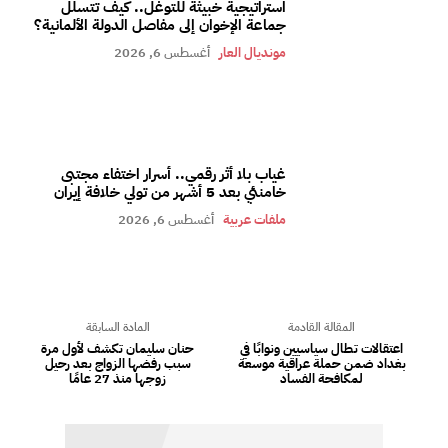
استراتيجية خبيثة للتوغل.. كيف تتسلل
جماعة الإخوان إلى مفاصل الدولة الألمانية؟
مونديال العار
أغسطس 6, 2026
غياب بلا أثر رقمي.. أسرار اختفاء مجتبى
خامنئي بعد 5 أشهر من تولي خلافة إيران
ملفات عربية
أغسطس 6, 2026
المقالة القادمة
المادة السابقة
اعتقالات تطال سياسيين ونوابًا في
حنان سليمان تكشف لأول مرة
بغداد ضمن حملة عراقية موسعة
سبب رفضها الزواج بعد رحيل
لمكافحة الفساد
زوجها منذ 27 عامًا