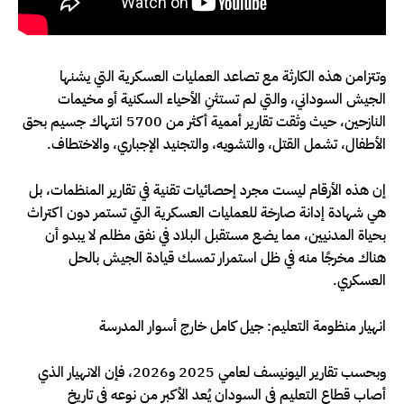
وتتزامن هذه الكارثة مع تصاعد العمليات العسكرية التي يشنها
الجيش السوداني، والتي لم تستثنِ الأحياء السكنية أو مخيمات
النازحين، حيث وثقت تقارير أممية أكثر من 5700 انتهاك جسيم بحق
الأطفال، تشمل القتل، والتشويه، والتجنيد الإجباري، والاختطاف.
إن هذه الأرقام ليست مجرد إحصائيات تقنية في تقارير المنظمات، بل
هي شهادة إدانة صارخة للعمليات العسكرية التي تستمر دون اكتراث
بحياة المدنيين، مما يضع مستقبل البلاد في نفق مظلم لا يبدو أن
هناك مخرجًا منه في ظل استمرار تمسك قيادة الجيش بالحل
العسكري.
انهيار منظومة التعليم: جيل كامل خارج أسوار المدرسة
وبحسب تقارير اليونيسف لعامي 2025 و2026، فإن الانهيار الذي
أصاب قطاع التعليم في السودان يُعد الأكبر من نوعه في تاريخ