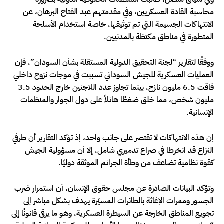
محاسبة القادة العسكريين، وفي مقدمتهم عبد الفتاح البرهان، عن
الانتهاكات الجسيمة التي تم توثيقها، خاصة استخدام الأسلحة
المتطورة في مناطق مكتظة بالمدنيين.
ووفقًا لتقارير “لجنة التحقيق الدولية المستقلة بشأن السودان”، فإن
العمليات العسكرية للجيش السوداني تسببت في موجات نزوح داخلي
فاقت 6.5 مليون نازح، بينما تجاوز عدد اللاجئين خارج الحدود 3.5
مليون شخص، مما خلق ضغطًا هائلاً على دول الجوار والمنظمات
الإنسانية.
إن هذه الانتهاكات لا تقتصر على جانب واحد، إذ تؤكد التقارير أن طرفي
النزاع قد انخرطا في صراع تدميري شامل، إلا أن مسؤولية الجيش
كقوة نظامية تضاعف من وطأة الجرائم الموثقة دوليًا.
وتؤكد البيانات الصادرة عن مجلس حقوق الإنسان، أن استمرار ضرب
الجسور وممرات الإغاثة بالطائرات المسيّرة يهدف بشكل مباشر إلى
تجويع المناطق الخارجة عن السيطرة العسكرية، وهو ما يرقى قانونًا إلى