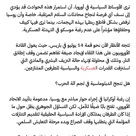
ترى الأوساط السياسية في أوروبا، أن استمرار هذه الحوادث قد يؤدي
إلى نسف أي فرصة لنجاح محادثات السلام المرتقبة، خاصة وأن روسيا
ترفض بشكل قاطع ربطها بهذه الهجمات، بينما ترى فيها كييف
وحلفاؤها مؤشراً على عدم رغبة موسكو في التهدئة العسكرية.
تتجه الأنظار الآن نحو قمة 14 يوليو في باريس، حيث يعول القادة
الأوروبيون على هذا اللقاء لإيجاد صيغة تفاهم تضمن وقف إطلاق
النار، وذلك في محاولة لإنهاء حالة النزيف البشري والمادي التي
استنزفت القدرات ا
لعسكرية
والسياسية للطرفين المتنازعين.
هل تنجح الدبلوماسية في لجم آلة الحرب؟
إن رغبة أوكرانيا في إجراء حوار مباشر مع روسيا، مدعومة بتأييد الاتحاد
الأوروبي، تفتح بابًا ضيقًا للأمل، لكن التساؤل الجوهري يظل حول ما
إذا كان الطرفان يمتلكان الإرادة السياسية الحقيقية لتقديم التنازلات
المؤلمة التي يتطلبها وقف الصراع وبدء مرحلة التعايش السلمي.