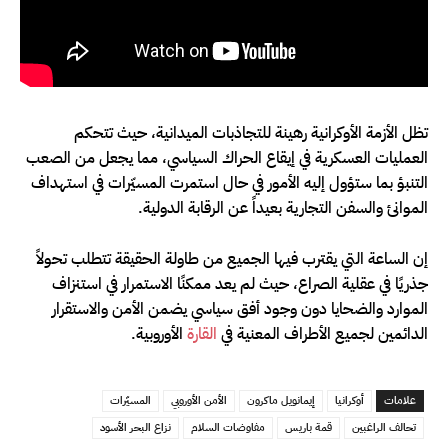
تظل الأزمة الأوكرانية رهينة للتجاذبات الميدانية، حيث تتحكم
العمليات العسكرية في إيقاع الحراك السياسي، مما يجعل من الصعب
التنبؤ بما ستؤول إليه الأمور في حال استمرت المسيّرات في استهداف
الموانئ والسفن التجارية بعيداً عن الرقابة الدولية.
إن الساعة التي يقترب فيها الجميع من طاولة الحقيقة تتطلب تحولاً
جذريًا في عقلية الصراع، حيث لم يعد ممكنًا الاستمرار في استنزاف
الموارد والضحايا دون وجود أفق سياسي يضمن الأمن والاستقرار
الدائمين لجميع الأطراف المعنية في
القارة
الأوروبية.
علامات
أوكرانيا
إيمانويل ماكرون
الأمن الأوروبي
المسيّرات
تحالف الراغبين
قمة باريس
مفاوضات السلام
نزاع البحر الأسود