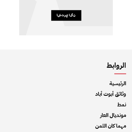
الروابط
الرئيسية
وثائق أبوت أباد
نمط
مونديال العار
مهما كان الثمن