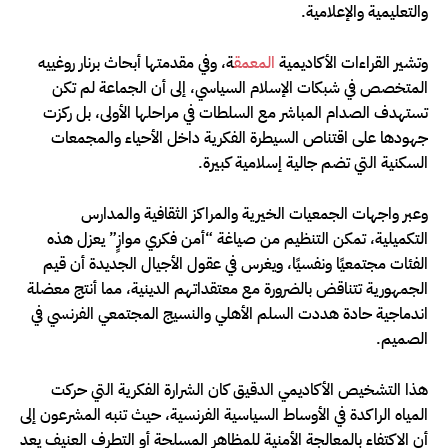
والتعليمية والإعلامية.
وتشير القراءات الأكاديمية
المعمق
ة، وفي مقدمتها أبحاث برنار روغييه
المتخصص في شبكات الإسلام السياسي، إلى أن الجماعة لم تكن
تستهدف الصدام المباشر مع السلطات في مراحلها الأولى، بل ركزت
جهودها على اقتناص السيطرة الفكرية داخل الأحياء والمجمعات
السكنية التي تضم جالية إسلامية كبيرة.
وعبر واجهات الجمعيات الخيرية والمراكز الثقافية والمدارس
التكميلية، تمكن التنظيم من صياغة “أمن فكري موازٍ” يعزل هذه
الفئات مجتمعيًا ونفسيًا، ويغرس في عقول الأجيال الجديدة أن قيم
الجمهورية تتناقض بالضرورة مع معتقداتهم الدينية، مما أنتج معضلة
اندماجية حادة هددت السلم الأهلي والنسيج المجتمعي الفرنسي في
الصميم.
هذا التشخيص الأكاديمي الدقيق كان الشرارة الفكرية التي حركت
المياه الراكدة في الأوساط السياسية الفرنسية، حيث تنبه المشرعون إلى
أن الاكتفاء بالمعالجة الأمنية للمظاهر المسلحة أو التطرف العنيف يعد