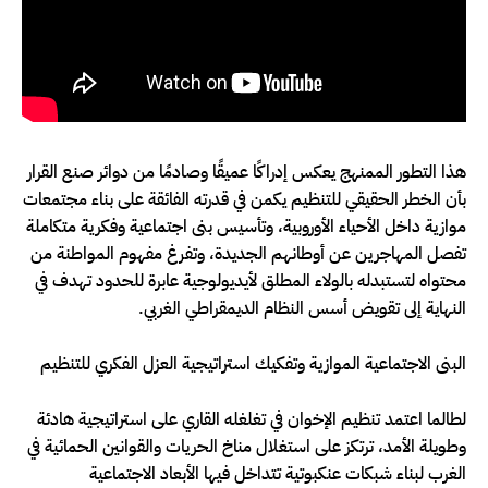
هذا التطور الممنهج يعكس إدراكًا عميقًا وصادمًا من دوائر صنع القرار
بأن الخطر الحقيقي للتنظيم يكمن في قدرته الفائقة على بناء مجتمعات
موازية داخل الأحياء الأوروبية، وتأسيس بنى اجتماعية وفكرية متكاملة
تفصل المهاجرين عن أوطانهم الجديدة، وتفرغ مفهوم المواطنة من
محتواه لتستبدله بالولاء المطلق لأيديولوجية عابرة للحدود تهدف في
النهاية إلى تقويض أسس النظام الديمقراطي الغربي.
البنى الاجتماعية الموازية وتفكيك استراتيجية العزل الفكري للتنظيم
لطالما اعتمد تنظيم الإخوان في تغلغله القاري على استراتيجية هادئة
وطويلة الأمد، ترتكز على استغلال مناخ الحريات والقوانين الحمائية في
الغرب لبناء شبكات عنكبوتية تتداخل فيها الأبعاد الاجتماعية