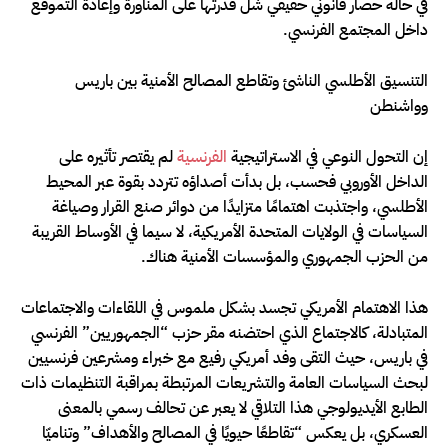
في حالة حصار قانوني حقيقي شل قدرتها على المناورة وإعادة التموقع
داخل المجتمع الفرنسي.
التنسيق الأطلسي الناشئ وتقاطع المصالح الأمنية بين باريس
وواشنطن
إن التحول النوعي في الاستراتيجية
الفرنسية
لم يقتصر تأثيره على
الداخل الأوروبي فحسب، بل بدأت أصداؤه تتردد بقوة عبر المحيط
الأطلسي، واجتذبت اهتمامًا متزايدًا من دوائر صنع القرار وصياغة
السياسات في الولايات المتحدة الأمريكية، لا سيما في الأوساط القريبة
من الحزب الجمهوري والمؤسسات الأمنية هناك.
هذا الاهتمام الأمريكي تجسد بشكل ملموس في اللقاءات والاجتماعات
المتبادلة، كالاجتماع الذي احتضنه مقر حزب “الجمهوريين” الفرنسي
في باريس، حيث التقى وفد أمريكي رفيع مع خبراء ومشرعين فرنسيين
لبحث السياسات العامة والتشريعات المرتبطة بمراقبة التنظيمات ذات
الطابع الأيديولوجي هذا التلاقي لا يعبر عن تحالف رسمي بالمعنى
العسكري، بل يعكس “تقاطعًا حيويًا في المصالح والأهداف” وتناميّا