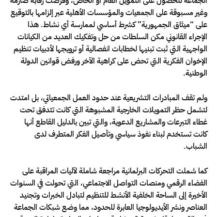
الجماعة للحصول على التمويل العام أو الخاص، وفرضت رقابة صارمة
وغير مسبوقة على الجمعيات والمؤسسات الأهلية عبر إلزامها بالتوقيع
على “ميثاق الجمهورية” كشرط أساسي لممارسة أي نشاط. هذا
الإجراء القانوني مكن السلطات من حل وتفكيك العديد من الكيانات
الواجهية التي ثبت تبنيها لخطابات انفصالية أو ترويجها لأدبيات تنظيم
الإخوان الفكرية التي تحض على كراهية الآخر ورفض قوانين الدولة
الوطنية.
ولم تقف المبادرات التشريعية عند حدود العمل الجمعياتي، بل امتدت
لتشمل حظر التمويلات الخارجية المشبوهة التي كانت تتدفق تحت
غطاء التبرعات والمشاريع الدعوية، والتي تبين بالدليل القاطع أنها
كانت تستخدم لبناء نفوذ سياسي وتأصيل الفكر المتطرف لدى
الشباب.
كما شملت التحركات البرلمانية مراجعة شاملة لآليات المراقبة على
الفضاء الرقمي ومنصات التواصل الاجتماعي، التي تحولت في السنوات
الأخيرة إلى الساحة الخلفية الأنشط للتنظيم لتبادل الخبرات وتجنيد
العناصر ونشر الأيديولوجيا العابرة للحدود، مما وضع شبكات الجماعة