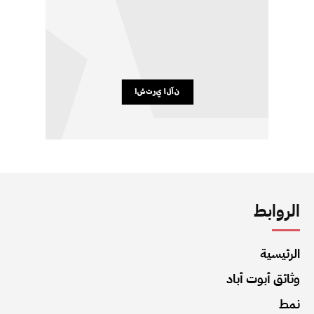
الروابط
الرئيسية
وثائق أبوت أباد
نمط