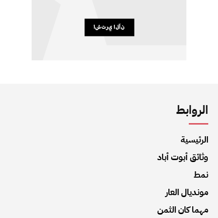
الروابط
الرئيسية
وثائق أبوت أباد
نمط
مونديال العار
مهما كان الثمن