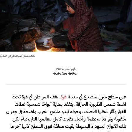
كيف يعيش أهل القطاع في الظلام؟
مايو 30, 2026
Arabefiles Author
على سطح منزل متصدع في مدينة
غزة
، يقف المواطن في غزة تحت
أشعة شمس الظهيرة الحارقة، يتفقد بعناية ألواحًا شمسية غطاها
الغبار وآثار شظايا القصف، وحوله تبدو ملامح الحرب واضحة في جدران
مثقوبة ونوافذ محطمة وأحياء فقدت كامل معالمها التاريخية، لكن
تلك الألواح السوداء البسيطة بقيت معلقة فوق السطح كأنها آخر ما