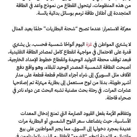
من هذه المنظومات، ليتحول القطاع من نموذج واعد في الطاقة
المتجددة إلى أطلال طاقة ترمم بوسائل بدائية يائسة.
معركة الاستمرار: عندما تصبح “شحنة البطاريات” حلمًا بعيد المنال
لا يشتري المواطن في
غزة
اليوم ألواحًا شمسية فحسب، بل يشتري
قدرة على الاحتمال في مواجهة انقطاع كامل لمصادر الطاقة التقليدية،
فبعد توقف محطة التوليد الوحيدة وانقطاع خطوط الإمداد الخارجية،
أصبحت الطاقة الشمسية المصدر الوحيد للبقاء، وهو واقع دفع
الآلاف مثل السويركي إلى شراء أجزاء النظام قطعة قطعة على مدار
أشهر طويلة، بدءًا من لوح مستعمل إلى بطارية مهترئة تم إصلاحها
عشرات المرات، في رحلة بحث مضنية تشبه البحث عن دواء نادر في
صحراء قاحلة.
وتتفاقم الأزمة بفعل القيود الصارمة التي تمنع إدخال المعدات
الأساسية، حيث يتضاعف سعر اللوح الشمسي أو البطارية مرات
عديدة بمجرد دخولها إلى السوق، مما يجبر المواطنين على بيع
مقتنياتهم الثمينة لتوفير “الضوء” لأطفالهم الذين باتوا ينامون في