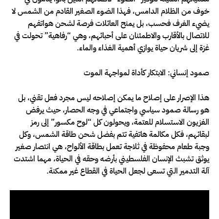
خوف من الظلام الدامس، فهذا الضوء الصغير القادم من الشمس لا
يضيء الغرف فحسب، بل يمنح العائلات فرصة لشحن هواتفهم
للاتصال بالأقارب والاطمئنان على أحبائهم، وهي “رفاهية” تحولت في
غزة إلى شريان حياة يوازي أهمية الغذاء والماء.
صمود إنساني: الابتكار كأداة لمواجهة الموت
هذا الإصرار على إصلاح ما يمكن إصلاحه ليس مجرد فعل تقني، بل
هو رسالة صمود سياسي واجتماعي في وجه الحصار، حيث يرفض
الغزيون الاستسلام للعتمة، ويحولون كل “لوح مكسور” إلى رمز
لبقائهم، فكل مكالمة هاتفية تتم بفضل شحن طاقة الشمس، وكل
وجبة طعام محفوظة في ثلاجة تعمل بطاقة الألواح، هي انتصار صغير
يوثق تشبث الإنسان الفلسطيني بأرضه وحقه في الحياة، مهما اشتدت
آلة التدمير التي تسعى لجعل الحياة في القطاع غير ممكنة.