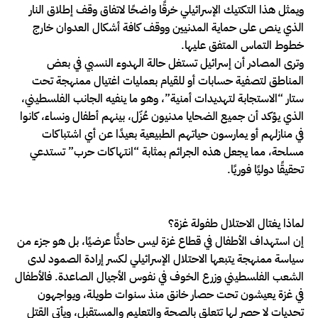
ويمثل هذا التكتيك الإسرائيلي خرقًا واضحًا لاتفاق وقف إطلاق النار
الذي ينص على حماية المدنيين ووقف كافة أشكال العدوان خارج
خطوط التماس المتفق عليها.
وترى المصادر أن إسرائيل تستغل حالة الهدوء النسبي في بعض
المناطق لتصفية حسابات أو للقيام بعمليات اغتيال ممنهجة تحت
ستار “الاستجابة لتهديدات أمنية”، وهو ما ينفيه الجانب الفلسطيني،
الذي يؤكد أن جميع الضحايا مدنيون عُزّل، بينهم أطفال ونساء، كانوا
في منازلهم أو يمارسون حياتهم الطبيعية بعيدًا عن أي اشتباكات
مسلحة، مما يجعل هذه الجرائم بمثابة “انتهاكات حرب” تستدعي
تحقيقًا دوليًا فوريًا.
لماذا يغتال الاحتلال طفولة غزة؟
إن استهداف الأطفال في قطاع غزة ليس حادثًا عرضيًا، بل هو جزء من
سياسة ممنهجة يتبعها الاحتلال الإسرائيلي لكسر إرادة الصمود لدى
الشعب الفلسطيني وزرع الخوف في نفوس الأجيال الصاعدة. فالأطفال
في غزة يعيشون تحت حصار خانق منذ سنوات طويلة، ويواجهون
تحديات لا حصر لها تتعلق بالصحة والتعليم والمستقبل، ويأتي القتل