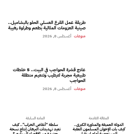
طريقة عمل القرع العسلي الحلو بالبشاميل..
صينية العزومات المثالية بطعم وطراوة رهيبة
منوعات
أغسطس 8, 2026
علاج قشرة الحواجب في البيت.. 5 خلطات
طبيعية مجربة لترطيب وتنعيم منطقة
الحواجب
منوعات
أغسطس 8, 2026
المقالة القادمة
المادة السابقة
الدولة العميقة والمناورة الكبرى..
سلطة “أنقاض الخراب”.. كيف
كيف بات الإخوان المسلمون العقبة
تعيد تهديدات البرهان إنتاج نسخة
المستعصية أمام استقرار
جديدة من الإقصاء السياسي؟