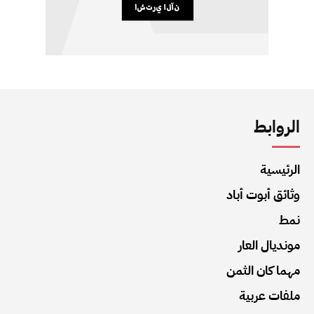
الروابط
الرئيسية
وثائق أبوت أباد
نمط
مونديال العار
مهما كان الثمن
ملفات عربية