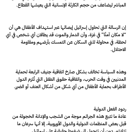
المباشر ليضاعف من حجم الكارثة الإنسانية التي يعيشها القطاع.
إن الرسالة التي تحاول إسرائيل إيصالها عبر استهداف الأطفال هي أن
“لا مكان آمنًا” في غزة، وأن الدمار والموت قد يطالان أي شخص في أي
لحظة، في محاولة لثني السكان عن التمسك بأرضهم ومقاومة
الاحتلال.
وهذه السياسة تخالف بشكل صارخ اتفاقية جنيف الرابعة لحماية
المدنيين في وقت الحرب، واتفاقية حقوق الطفل التي تُلزم الدول
الأطراف بحماية الأطفال من أي شكل من أشكال العنف أو الضرر.
ردود الفعل الدولية
عادة ما تتبع هذه الجرائم موجة من الشجب والإدانة الخجولة من
قبل بعض المنظمات الدولية والدول الأوروبية، إلا أنها سرعان ما
تتلاشى دون أن تتحول إلى ضغوط حقيقية على إسرائيل.