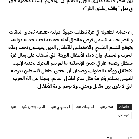
بين الأطراف عندما يرى الجيل القادم أن أرواحهم ليست محمية حتى
في ظل “وقف إطلاق النار”؟
إن حماية الطفولة في غزة تتطلب جهودًا دولية حقيقية تتجاوز البيانات
والتصريحات، لتشمل فرض مناطق آمنة حقيقية تحت حماية دولية،
وتوفير الدعم النفسي والاجتماعي للأطفال الذين يعيشون تحت وطأة
الحرب والحصار. وإن دماء الأطفال البريئة التي تُسفك على رمال غزة
ستظل وصمة عار في جبين الإنسانية ما لم يتم التحرك بجدية لإنهاء
الاحتلال ووقف العدوان، وضمان أن يحظى أطفال فلسطين بفرصة
للعيش بسلام وكرامة مثل سائر أطفال العالم، بعيدًا عن آلة الحرب
التي لا تفرق بين مقاتل ومدني، ولا ترحم براءة الأطفال.
علامات
أمطار غزة
استهداف غزة
الجرحي في غزة
الحرب بقطاع غزة
غزة
غزة الان