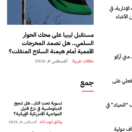
لإدارية، في
الأعباء
مستقبل ليبيا على محك الحوار
السلمي.. هل تصمد المخرجات
الأممية أمام هيمنة السلاح المنفلت؟
مني أركو
ملفات عربية
أغسطس 8, 2026
لفعلي على
جمع
تسوية تحت النار.. هل تنجح
“الحياد” في
الدبلوماسية في نزع فتيل
المواجهة الأمريكية الإيرانية؟
وثائق أبوت أباد
أغسطس 8, 2026
اف دولية