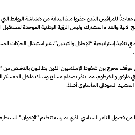
مفاجئاً للمراقبين الذين حذروا منذ البداية من هشاشة الروابط التي
لآنية والعداء المشترك، وليس الرؤية الوطنية الموحدة لمستقبل الب
 في تنفيذ إستراتيجية “الإحلال والتبديل”، عبر استبدال الحركات الم
.
في موقف محرج بين ضغوط الإسلاميين الذين يطالبون بالتخلص من “
في دارفور والخرطوم، مما ينذر بصدام مسلح وشيك داخل المعسكر ال
المشهد السوداني المأساوي أصلاً.
ًا من فصول التآمر السياسي الذي يمارسه تنظيم “الإخوان” للسيطر