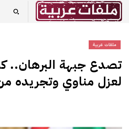
ملفات عربية
تصدع جبهة البرهان.. كو
لعزل مناوي وتجريده من