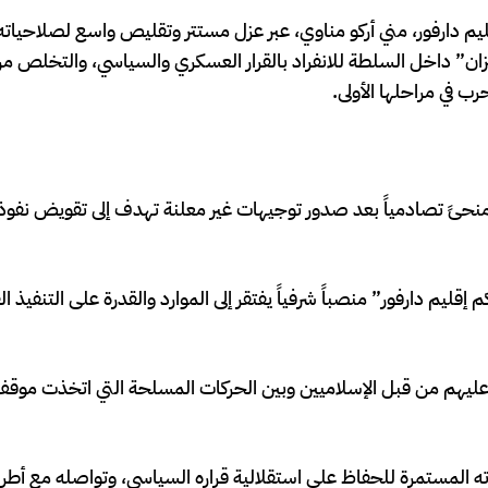
ليم دارفور، مني أركو مناوي، عبر عزل مستتر وتقليص واسع لصلاحياته ا
يزان” داخل السلطة للانفراد بالقرار العسكري والسياسي، والتخلص من 
رب في مراحلها الأولى.
نحىً تصادمياً بعد صدور توجيهات غير معلنة تهدف إلى تقويض نفوذ 
 دارفور” منصباً شرفياً يفتقر إلى الموارد والقدرة على التنفيذ ا
يهم من قبل الإسلاميين وبين الحركات المسلحة التي اتخذت موقف 
ته المستمرة للحفاظ على استقلالية قراره السياسي، وتواصله مع أطر