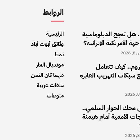
الروابط
. هل تنجح الدبلوماسية
الرئيسية
هة الأمريكية الإيرانية؟
وثائق أبوت أباد
202
نمط
مونديال العار
أزوم.. كيف تتعامل
شبكات التهريب العابرة
مهما كان الثمن
ملفات عربية
منوعات
 محك الحوار السلمي..
ت الأممية أمام هيمنة