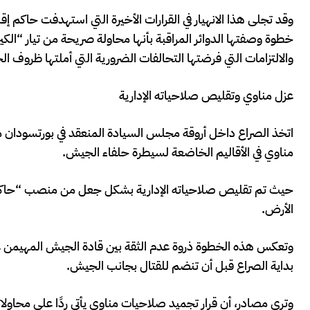
وقد تجلى هذا الانهيار في القرارات الأخيرة التي استهدفت حاكم إق
خطوة وصفتها الدوائر المراقبة بأنها محاولة صريحة من تيار “الك
والالتزامات التي فرضتها التحالفات الضرورية التي أملتها ظروف الح
عزل مناوي وتقليص صلاحياته الإدارية
اتخذ الصراع داخل أروقة مجلس السيادة المنعقد في بورتسودان م
مناوي في الأقاليم الخاضعة لسيطرة حلفاء الجيش.
حيث تم تقليص صلاحياته الإدارية بشكل جعل من منصب “حاكم إقليم
الأرض.
وتعكس هذه الخطوة ذروة عدم الثقة بين قادة الجيش المهيمن عل
بداية الصراع قبل أن تنضم للقتال بجانب الجيش.
وترى مصادر، أن قرار تجميد صلاحيات مناوي يأتي ردًا على محاولا