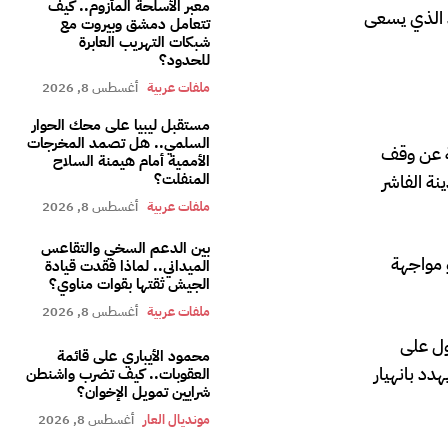
معبر الأسلحة المأزوم.. كيف
د الذي يسعى
تتعامل دمشق وبيروت مع
شبكات التهريب العابرة
للحدود؟
ملفات عربية
أغسطس 8, 2026
مستقبل ليبيا على محك الحوار
السلمي.. هل تصمد المخرجات
ة عن وقف
الأممية أمام هيمنة السلاح
ة الفاشر
المنفلت؟
ملفات عربية
أغسطس 8, 2026
بين الدعم السخي والتقاعس
 مواجهة
الميداني.. لماذا فقدت قيادة
الجيش ثقتها بقوات مناوي؟
ملفات عربية
أغسطس 8, 2026
ول على
محمود الأيباري على قائمة
دد بانهيار
العقوبات.. كيف تضرب واشنطن
شرايين تمويل الإخوان؟
مونديال العار
أغسطس 8, 2026