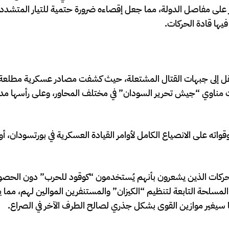
طر على مفاصل الدولة، مما جعل إقصاءه ضرورة حتمية للتيار المتشد
يها قادة الحركات.
نتقل إلى جبهات القتال المشتعلة، حيث كشفت مصادر عسكرية مطلع
 مناوي “جيش تحرير السودان” في مختلف المحاور، وعلى رأسها مدين
ته على الانصياع الكامل لأوامر القيادة العسكرية في بورتسودان، أو
لحركات الذين يشعرون بأنهم يُستخدمون “كوقود للحرب” دون الحص
المسلحة التابعة لتنظيم “الكيزان” والمستنفرين الموالين لهم، مما يه
ا سيغير موازين القوى بشكل جذري لصالح الطرف الآخر في الصراع.