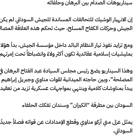
سيناريوهات الصدام بين البرهان وحلفائه
إن الانهيار الوشيك للتحالفات المساندة للجيش السوداني لم يكن 
الجيش وحركات الكفاح المسلح، حيث تحكم هذه العلاقة المصالح ا
ومع تزايد نفوذ تيار النظام البائد داخل مؤسسة الجيش، بدأ هؤلاء
بمليشيات إسلامية عقائدية تكون أكثر ولاءً وانضباطاً تحت إمرتهم
وهذا السيناريو يضع رئيس مجلس السيادة عبد الفتاح البرهان 
المصلحة”، وبين حاجته الميدانية لقوات مناوي وجبريل إبراهيم 
يبدأ بمناوشات كلامية وينتهي بمواجهات عسكرية تزيد من تعقيد 
السودان بين مطرقة “الكيزان” وسندان تفكك الحلفاء
يمثل عزل مني أركو مناوي وقطع الإمدادات عن قواته فصلاً جديد
السوداني.