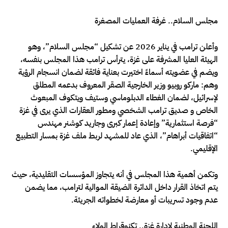
مجلس السلام.. غرفة العمليات المصغرة
وأعلن ترامب في يناير 2026 عن تشكيل “مجلس السلام”، وهو
الهيئة العليا المشرفة على غزة، يترأس ترامب هذا المجلس بنفسه،
ويضم في عضويته أسماءً اختيرت بعناية فائقة لضمان انسجام الرؤية
وهم: ماركو روبيو وزير الخارجية الصقر المعروف بدعمه المطلق
لإسرائيل، لضمان الغطاء الدبلوماسي وستيف ويتكوف المبعوث
الخاص و صديق ترامب الشخصي ومطور العقارات الذي يرى في غزة
“فرصة استثمارية” وإعادة إعمار كبرى وجاريد كوشنر مهندس
“اتفاقيات أبراهام”، الذي عاد للمشهد لربط ملف غزة بمسار التطبيع
الإقليمي.
وتكمن أهمية هذا المجلس في أنه يتجاوز المؤسسات التقليدية، حيث
يتم اتخاذ القرار داخل الدائرة الضيقة الموالية لترامب، مما يضمن
عدم وجود تسريبات أو معارضة لخطواته الجريئة.
اللجنة الوطنية لإدارة غزة.. تكنوقراط الولاء