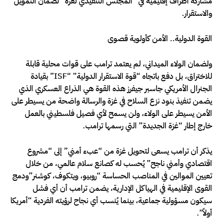
مشاركة أطراف إقليمية في “المجلس التنفيذي لغزة” لضمان التمويل
والاستقرار.
القوة الدولية.. الأمن كأولوية قصوى
ولضمان الولاء الميداني، لم يعتمد ترامب على قوات محلية قابلة
للاختراق، بل دفع باتجاه “قوة الاستقرار الدولية” “ISF” بقيادة
الجنرال الأمريكي جاسبر جيفرز هذه القوة هي الذراع العسكري الذي
يضمن تنفيذ بنود نزع السلاح في غزة والرسالة واضحة من يسيطر على
الأمن يسيطر على الولاء، ولن يسمح لأي فصيل فلسطيني بالعمل
خارج إطار “غزة الجديدة” التي رسمها ترامب.
يذكر أن ترامب يسعى لتحويل غزة من “عبء أمني” إلى “مشروع
اقتصادي وأمني ناجح” يُحسب له كصانع سلام عالمي، من خلال
تعيين الموالين في المناصب الحساسة “روبيو، ويتكوف، كوشنر”ودمج
القوى الإقليمية في الهياكل الإدارية، يضمن ترامب أن أي فشل
سيكون مسؤولية جماعية، بينما يُنسب أي نجاح لرؤيته الفردية “أمريكا
أولاً”.