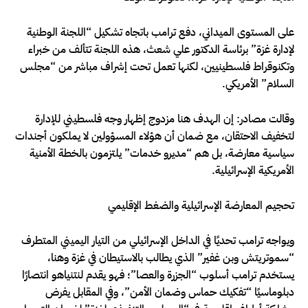
على المستوى الميداني، دفع ترامب باتجاه تشكيل “اللجنة الوطنية
لإدارة غزة” برئاسة الدكتور علي شعث، هذه اللجنة تتألف من خبراء
وتكنوقراط فلسطينيين، لكنها تعمل تحت إشراف مباشر من “مجلس
السلام” الأمريكي.
وقالت مصادر: إن الهدف هنا مزدوج إظهار وجه فلسطيني للإدارة
لتخفيف الاحتقان، مع ضمان أن هؤلاء المسؤولين لا يملكون أجندات
سياسية معارضة، بل هم “مديرو خدمات” يلتزمون بالخطة الأمنية
الأمريكية الإسرائيلية.
تحجيم المعارضة الإسرائيلية والضغط الإقليمي
ويواجه ترامب تحديًا في الداخل الإسرائيلي من التيار اليميني المتطرف
“سموتريتش وبن غفير” الذي يطالب بالاستيطان في غزة وهنا،
يستخدم ترامب أسلوب “الجزرة والعصا”؛ فهو يقدم لنتنياهو انتصارًا
دبلوماسيًا “تفكيك حماس وضمان الأمن”، وفي المقابل يفرض