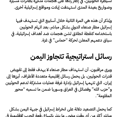
لسيطرة الحوثيين، في إطار ردها على هجمات متكررة بطائرات مسيّرة
وصواريخ بعيدة المدى استهدفت إيلات ومواقع إسرائيلية أخرى.
ويُذكر أن هذه هي المرة الثانية خلال أسابيع التي تستهدف فيها
إسرائيل مطار صنعاء الدولي بشكل مباشر، بعد اتهام الحوثيين
باستخدامه كنقطة انطلاق لشن هجمات ضد أهداف إسرائيلية، في
سياق دعمهم المعلن لحركة “حماس” في غزة.
رسائل استراتيجية تتجاوز اليمن
ويرى مراقبون، أن استهداف مطار صنعاء لا يهدف فقط إلى تقويض
قدرات الحوثيين، بل يحمل رسائل إقليمية متعددة الأطراف، أبرزها إلى
إيران، التي تتهمها إسرائيل بإدارة غرفة عمليات مشتركة لدعم الحوثيين
و”حزب الله” وفصائل في العراق وسوريا ضمن ما تسميه “محور
المقاومة”.
كما يحمل التصعيد دلالة على انخراط إسرائيل في جبهة اليمن بشكل
مباشر أكثر من أي وقت مضى، ما ينذر باتساع رقعة الحرب الإقليمية في