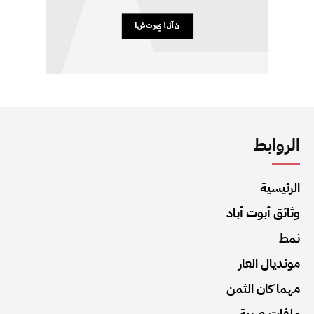
الروابط
الرئيسية
وثائق أبوت أباد
نمط
مونديال العار
مهما كان الثمن
ملفات عربية