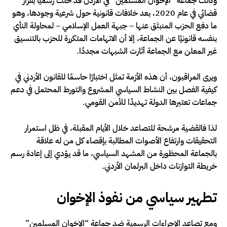
وكانت جماعة “الإخوان المسلمين” في الأردن قد حُلّت رسميًا بقرار
قضائي في عام 2020، بعد خلافات قانونية حول شرعية وجودها، وهو
ما دفع الحزب المنبثق عنها – جبهة العمل الإسلامي – لمحاولة النأي
بنفسه قانونيًا عن الجماعة، إلا أن الاتهامات المتكررة للحزب بالتنسيق
غير المعلن مع الجماعة أثارت الشبهات مجددًا.
ويرى المراقبون، أن هذه الأزمة تمثل اختبارًا حاسمًا للقانون الأردني في
كيفية الفصل بين النشاط السياسي المشروع والتورط المحتمل في دعم
جماعات تعتبرها الدولة تهديدًا للأمن القومي.
لذا فالقضية مرشحة للتصاعد خلال الأيام المقبلة، في ظل استمرار
التحقيقات وارتفاع الأصوات المطالبة بإقصاء كل من له علاقة
بالجماعة المحظورة من المشهد السياسي، ما قد يؤدي إلى إعادة رسم
خريطة التوازنات داخل البرلمان الأردني.
تطهير سياسي من نفوذ الإخوان
ومع تصاعد الإجراءات الرسمية ضد جماعة “الإخوان المسلمين”