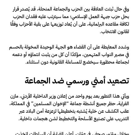
وفي حال ثبتت العلاقة بين الحزب والجماعة المنحلة، قد يُصدر قرار
بحل حزب جبهة العمل الإسلامي؛ مما سيترتب عليه فقدان الحزب
لكافة مقاعده البرلمانية، على أن يُعاد توزيعها على بقية الأحزاب وفقًا
لقانون الانتخاب.
وشدد المعايطة على أن القضاء هو الجهة الوحيدة المخولة بالحسم
في مصير النواب المتهمين، مؤكدًا أن كل من يثبت انتماؤه أو دعمه
لجماعة محظورة سيخضع للمساءلة القانونية دون استثناء.
تصعيد أمني ورسمي ضد الجماعة
ويأتي هذا التطور بعد يوم واحد من إعلان وزير الداخلية الأردني، مازن
الفراية، حظر جميع أنشطة جماعة “الإخوان المسلمين” في المملكة،
عقب الكشف عن خلية يُشتبه بتخطيطها لزعزعة أمن البلاد عبر
التدريب على تصنيع الأسلحة والتخطيط لشن هجمات داخلية.
وخلال مؤتمر صحفي في عمّان، أعلن الفراية أن السلطات اتخذت