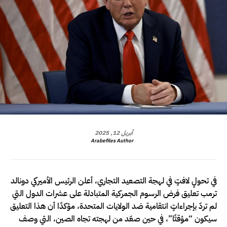
أبريل 12, 2025
Arabefiles Author
في تحولٍ لافتٍ في لهجة التصعيد التجاري، أعلن الرئيس الأميركي دونالد
ترمب تعليق فرض الرسوم الجمركية المتبادلة على عشرات الدول التي
لم تردّ بإجراءاتٍ انتقامية ضد الولايات المتحدة، مؤكدًا أن هذا التعليق
سيكون “مؤقتًا”، في حين صعّد من لهجته تجاه الصين، التي وصف