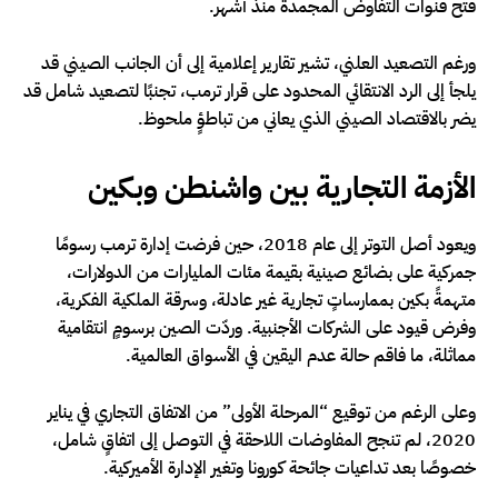
فتح قنوات التفاوض المجمدة منذ أشهر.
ورغم التصعيد العلني، تشير تقارير إعلامية إلى أن الجانب الصيني قد
يلجأ إلى الرد الانتقائي المحدود على قرار ترمب، تجنبًا لتصعيد شامل قد
يضر بالاقتصاد الصيني الذي يعاني من تباطؤٍ ملحوظ.
الأزمة التجارية بين واشنطن وبكين
ويعود أصل التوتر إلى عام 2018، حين فرضت إدارة ترمب رسومًا
جمركية على بضائع صينية بقيمة مئات المليارات من الدولارات،
متهمةً بكين بممارساتٍ تجارية غير عادلة، وسرقة الملكية الفكرية،
وفرض قيود على الشركات الأجنبية. وردّت الصين برسومٍ انتقامية
مماثلة، ما فاقم حالة عدم اليقين في الأسواق العالمية.
وعلى الرغم من توقيع “المرحلة الأولى” من الاتفاق التجاري في يناير
2020، لم تنجح المفاوضات اللاحقة في التوصل إلى اتفاقٍ شامل،
خصوصًا بعد تداعيات جائحة كورونا وتغير الإدارة الأميركية.