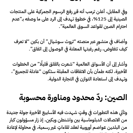
وفي المقابل، أعلن ترمب أنه قرر رفع الرسوم الجمركية على المنتجات
الصينية إلى 125%، في خطوةٍ تهدف إلى الرد على ما وصفه بـ“عدم
احترام الصين لقواعد السوق العالمية”.
وأضاف في منشورٍ عبر منصته “تروث سوشيال” أن بكين “لا تعرف
كيف تتفاوض، رغم رغبتها المعلنة في الوصول إلى اتفاق”.
وأشار إلى أن الأسواق العالمية “شعرت بالقلق قليلًا” من الخطوات
الأخيرة، لكنه طمأن بأن الاتفاقات المقبلة ستكون “عادلة للجميع”،
وتهدف إلى استعادة التوازن في التجارة الدولية.
الصين: ردّ محدود ومناورة محسوبة
وتأتي هذه التطورات في وقتٍ شهدت فيه الأسابيع الأخيرة جولة جديدة
من الاتصالات الدبلوماسية بين واشنطن وبكين، إذ زار مسؤولون كبار
من البلدين عواصم أوروبية لعقد لقاءاتٍ غير رسمية، في محاولة لإعادة