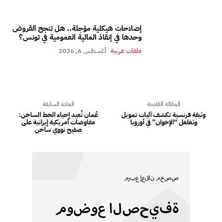
إصلاحات هيكلية مؤجلة.. هل تنجح القروض
وحدها في إنقاذ المالية العمومية في تونس؟
ملفات عربية
أغسطس 6, 2026
المقالة القادمة
المادة السابقة
وثيقة فرنسية تكشف آليات تمويل
عُمان تُعيد إحياء الخط الساخن:
وتغلغل “الإخوان” في أوروبا
مفاوضات أمريكية إيرانية على
صفيح نووي ساخن