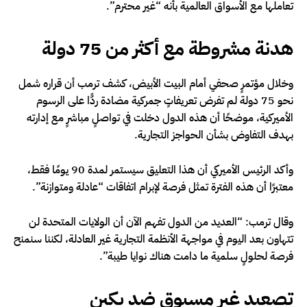
تعاملها مع الأسواق العالمية بأنه “غير محترم”.
هدنة مشروطة مع أكثر من 75 دولة
وخلال مؤتمرٍ صحفي أمام البيت الأبيض، كشف ترمب أن قراره شمل
نحو 75 دولة لم تفرض تعريفاتٍ جمركية مضادة ردًّا على الرسوم
الأميركية، موضحًا أن هذه الدول دخلت في تواصلٍ مباشرٍ مع إدارته
بهدف التفاوض بشأن الحواجز التجارية.
وأكد الرئيس الأميركي أن هذا التعليق سيستمر لمدة 90 يومًا فقط،
معتبرًا أن هذه الفترة تمثل فرصة لإبرام اتفاقات “عادلة ومتوازنة”.
وقال ترمب: “العديد من الدول تفهم الآن أن الولايات المتحدة لن
تتهاون بعد اليوم في مواجهة الأنظمة التجارية غير العادلة، لكننا سنمنح
فرصة لحلولٍ سلمية ما دامت هناك نوايا طيبة”.
تصعيد غير مسبوق ضد بكين