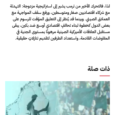
لذا، فالتحرك الأخير من ترمب يشير إلى استراتيجية مزدوجة: التهدئة
مع شركاء اقتصاديين صغار ومتوسطين، ورفع سقف المواجهة مع
العملاق الصيني. وبينما قد يُنظر إلى التعليق المؤقت للرسوم على
بعض الدول كخطوة لبناء تحالفٍ اقتصادي أوسع ضد بكين، يبقى
مستقبل العلاقات الأميركية الصينية مرهونًا بمستوى الجدية في
المفاوضات القادمة، واستعداد الطرفين لتقديم تنازلاتٍ حقيقية.
ذات صلة