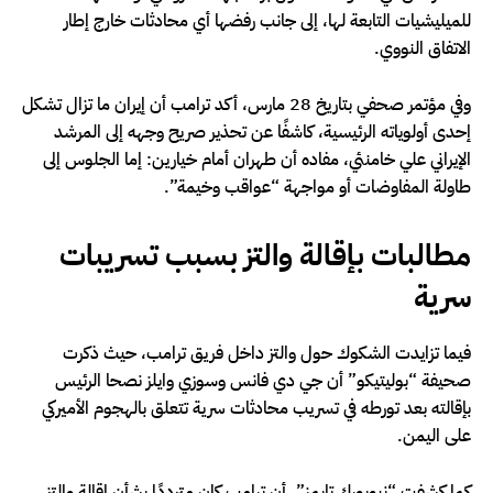
للميليشيات التابعة لها، إلى جانب رفضها أي محادثات خارج إطار
الاتفاق النووي.
وفي مؤتمر صحفي بتاريخ 28 مارس، أكد ترامب أن إيران ما تزال تشكل
إحدى أولوياته الرئيسية، كاشفًا عن تحذير صريح وجهه إلى المرشد
الإيراني علي خامنئي، مفاده أن طهران أمام خيارين: إما الجلوس إلى
طاولة المفاوضات أو مواجهة “عواقب وخيمة”.
مطالبات بإقالة والتز بسبب تسريبات
سرية
فيما تزايدت الشكوك حول والتز داخل فريق ترامب، حيث ذكرت
صحيفة “بوليتيكو” أن جي دي فانس وسوزي وايلز نصحا الرئيس
بإقالته بعد تورطه في تسريب محادثات سرية تتعلق بالهجوم الأميركي
على اليمن.
كما كشفت “نيويورك تايمز”، أن ترامب كان مترددًا بشأن إقالة والتز،