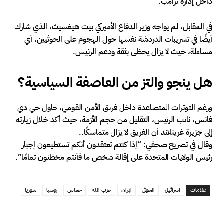
داخل إدارة ترامب.
في المقابل، لم يواجه وزير الدفاع الأميركي بيت هيغسيث، الذي شارك
أيضًا في تسريبات الدردشة نفسها حول الهجوم على الحوثيين، أي
مساءلة، حيث لا يزال يحظى بثقة ودعم الرئيس.
هل ينجو والتز من العاصفة السياسية؟
ورغم التوترات المتصاعدة داخل فريق الأمن القومي، حاول جي دي
فانس، نائب الرئيس، التقليل من حجم الأزمة، حيث أكد خلال زيارته
إلى جزيرة غرينلاند أن الفريق لا يزال متماسكًا..
وقال في تصريح صحفي: “إذا كنتم تعتقدون أنكم تستطيعون إجبار
رئيس الولايات المتحدة على إقالة شخص ما فأنتم مخطئون تمامًا”.
علامات
اسرائيل
الحوثي
ايران
حزب الله
حماس
روسيا
سوريا