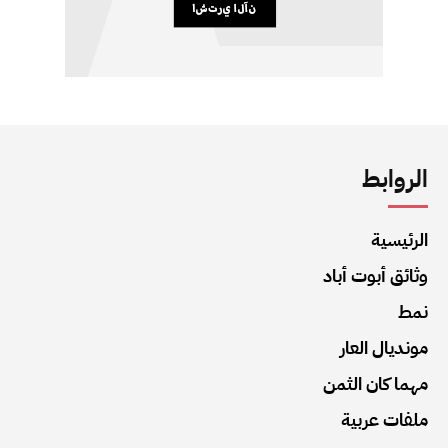
الروابط
الرئيسية
وثائق أبوت أباد
نمط
مونديال العار
مهما كان الثمن
ملفات عربية