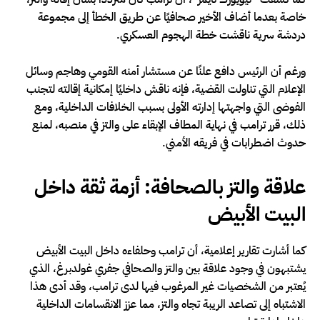
خاصة بعدما أضاف الأخير صحافيًا عن طريق الخطأ إلى مجموعة
دردشة سرية ناقشت خطة الهجوم العسكري.
ورغم أن الرئيس دافع علنًا عن مستشار أمنه القومي وهاجم وسائل
الإعلام التي تناولت القضية، فإنه ناقش داخليًا إمكانية إقالته لتجنب
الفوضى التي واجهتها إدارته الأولى بسبب الخلافات الداخلية، ومع
ذلك، قرر ترامب في نهاية المطاف الإبقاء على والتز في منصبه، لمنع
حدوث اضطرابات في فريقه الأمني.
علاقة والتز بالصحافة: أزمة ثقة داخل
البيت الأبيض
كما أشارت تقارير إعلامية، أن ترامب وحلفاءه داخل البيت الأبيض
يشتبهون في وجود علاقة بين والتز والصحافي جفري غولدبرغ، الذي
يُعتبر من الشخصيات غير المرغوب فيها لدى ترامب، وقد أدى هذا
الاشتباه إلى تصاعد الريبة تجاه والتز، مما عزز الانقسامات الداخلية