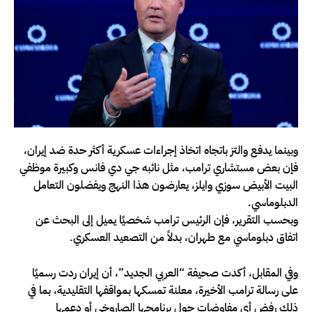
وبينما يدفع والتز باتجاه اتخاذ إجراءات عسكرية أكثر حدة ضد إيران،
فإن بعض مستشاري ترامب، مثل نائبه جي دي فانس وكبيرة موظفي
البيت الأبيض سوزي وايلز، يعارضون هذا النهج ويفضلون التعامل
الدبلوماسي.
وبحسب التقرير، فإن الرئيس ترامب شخصيًا يميل إلى البحث عن
اتفاق دبلوماسي مع طهران، بدلاً من التصعيد العسكري.
وفي المقابل، أكدت صحيفة “العربي الجديد”، أن إيران ردت رسميًا
على رسالة ترامب الأخيرة، معلنة تمسكها بمواقفها التقليدية، بما في
ذلك رفض أي مفاوضات حول برنامجها الصاروخي أو دعمها