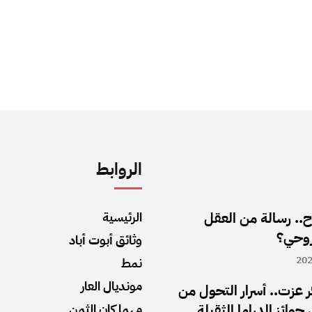
الروابط
ح.. رسالة من العقل
الرئيسية
روحي؟
وثائق أبوت أباد
نمط
مونديال العار
ر عزت.. أسرار التحول من
جوائز الدراما الثقيلة
مهما كان الثمن