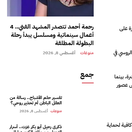
رحمة أحمد تتصدر المشهد الفني.. 4
ة على
أعمال سينمائية ومسلسل يبدأ رحلة
البطولة المطلقة
الروسي في
منوعات
أغسطس 8, 2026
جمع
ة، بينما
لى عصور
تفسير حلم الأشباح.. رسالة من
العقل الباطن أم تحذير روحي؟
منوعات
أغسطس 8, 2026
كافية لحماية
ذكرى رحيل أبو بكر عزت.. أسرار
التحول من ملك الكوميديا إلى