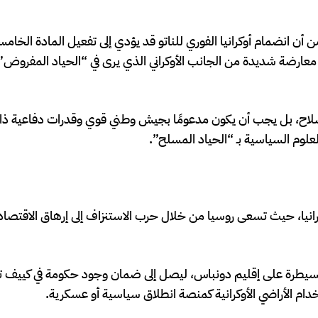
ن انضمام أوكرانيا الفوري للناتو قد يؤدي إلى تفعيل المادة الخا
 معارضة شديدة من الجانب الأوكراني الذي يرى في “الحياد المفروض”
لسلاح، بل يجب أن يكون مدعومًا بجيش وطني قوي وقدرات دفاعية ذا
لوم السياسية بـ “الحياد المسلح”.
رانيا، حيث تسعى روسيا من خلال حرب الاستنزاف إلى إرهاق الاقتصاد
 السيطرة على إقليم دونباس، ليصل إلى ضمان وجود حكومة في كييف تد
دام الأراضي الأوكرانية كمنصة انطلاق سياسية أو عسكرية.