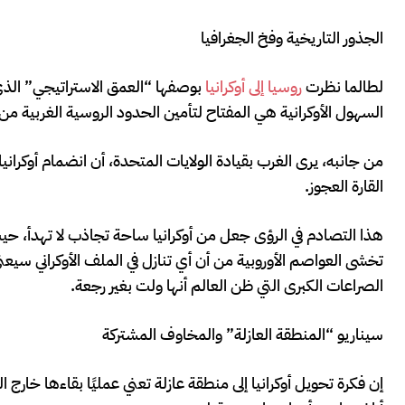
الجذور التاريخية وفخ الجغرافيا
لطالما نظرت
روسيا إلى أوكرانيا
بوصفها “العمق الاستراتيجي” الذي
السهول الأوكرانية هي المفتاح لتأمين الحدود الروسية الغربية م
من جانبه، يرى الغرب بقيادة الولايات المتحدة، أن انضمام أوكرانيا 
القارة العجوز.
هذا التصادم في الرؤى جعل من أوكرانيا ساحة تجاذب لا تهدأ، ح
تخشى العواصم الأوروبية من أن أي تنازل في الملف الأوكراني سيعني
الصراعات الكبرى التي ظن العالم أنها ولت بغير رجعة.
سيناريو “المنطقة العازلة” والمخاوف المشتركة
إن فكرة تحويل أوكرانيا إلى منطقة عازلة تعني عمليًا بقاءها خارج