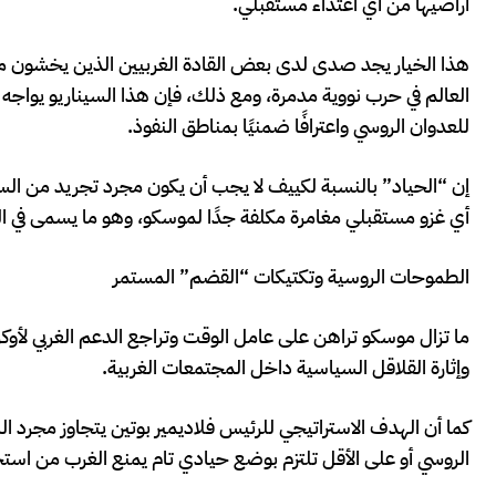
أراضيها من أي اعتداء مستقبلي.
هذا الخيار يجد صدى لدى بعض القادة الغربيين الذين يخشون من أ
العالم في حرب نووية مدمرة، ومع ذلك، فإن هذا السيناريو يواجه
للعدوان الروسي واعترافًا ضمنيًا بمناطق النفوذ.
إن “الحياد” بالنسبة لكييف لا يجب أن يكون مجرد تجريد من ا
أي غزو مستقبلي مغامرة مكلفة جدًا لموسكو، وهو ما يسمى في الع
الطموحات الروسية وتكتيكات “القضم” المستمر
ما تزال موسكو تراهن على عامل الوقت وتراجع الدعم الغربي لأوك
وإثارة القلاقل السياسية داخل المجتمعات الغربية.
كما أن الهدف الاستراتيجي للرئيس فلاديمير بوتين يتجاوز مجرد
الروسي أو على الأقل تلتزم بوضع حيادي تام يمنع الغرب من استخ