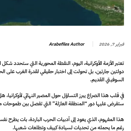
Arabefiles Author
فبراير 7, 2026
تعتبر الأزمة الأوكرانية، اليوم، النقطة المحورية التي ستحدد شك
دولتين جارتين، بل تحولت إلى اختبار حقيقي لقدرة الغرب على ال
السوفيتي القديم.
في قلب هذا الصراع يبرز التساؤل حول المصير النهائي لأوكرانيا، ه
ستفرض عليها دور “المنطقة العازلة” التي تفصل بين طموحات موس
هذا المفهوم، الذي يعود إلى أدبيات الحرب الباردة، بات يطرح نف
رغم ما يحمله من تحديات لسيادة كييف وتطلعات شعبها.