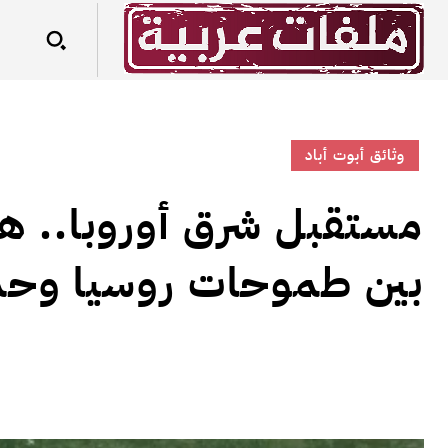
وثائق أبوت أباد
مستقبل شرق أوروبا.. هل
بين طموحات روسيا وحذ