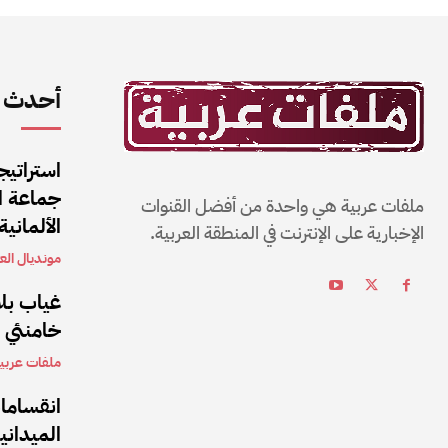
أحدث ا
استراتيج
جماعة ال
ملفات عربية هي واحدة من أفضل القنوات
الألمانية
الإخبارية على الإنترنت في المنطقة العربية.
مونديال العا
غياب بلا
خامنئي بعد 5 أشهر من تولي
ملفات عربي
انقساما
الميداني