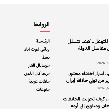
الروابط
 للتوغل.. كيف تتسلل
الرئيسية
ى مفاصل الدولة
وثائق أبوت أباد
نمط
مونديال العار
.. أسرار اختفاء مجتبى
مهما كان الثمن
ملفات عربية
منوعات
. كيف تحولت الخلافات
رهان ومناوي إلى أزمة