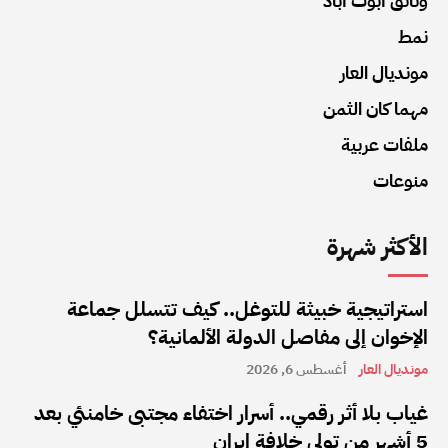
وثائق أبوت أباد
نمط
مونديال العار
مهما كان الثمن
ملفات عربية
منوعات
الأكثر شهرة
استراتيجية خبيثة للتوغل.. كيف تتسلل جماعة
الإخوان إلى مفاصل الدولة الألمانية؟
مونديال العار
أغسطس 6, 2026
غياب بلا أثر رقمي.. أسرار اختفاء مجتبى خامنئي بعد
5 أشهر من تولي خلافة إيران