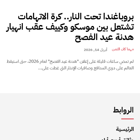
بروباغندا تحت النار.. كرة الاتهامات
تشتعل بين موسكو وكييف عقب انهيار
هدنة عيد الفصح
مهما كان الثمن
أبريل 14, 2026
لم تمضِ ساعات قليلة على إعلان "هدنة عيد الفصح" لعام 2026، حتى استيقظ
العالم على دوي المدافع وصافرات الإنذار التي غطت على...
الروابط
الرئيسية