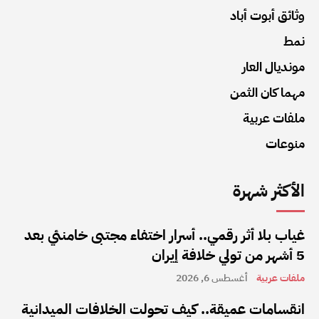
وثائق أبوت أباد
نمط
مونديال العار
مهما كان الثمن
ملفات عربية
منوعات
الأكثر شهرة
غياب بلا أثر رقمي.. أسرار اختفاء مجتبى خامنئي بعد
5 أشهر من تولي خلافة إيران
ملفات عربية
أغسطس 6, 2026
انقسامات عميقة.. كيف تحولت الخلافات الميدانية