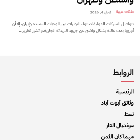
ملفات عربية
فبراير 4, 2026
تتواصل التحركات الدولية لاحتواء التوترات بين الولايات المتحدة وإيران، إلا أن
أوروبا بدت غائبة بشكل واضح عن جهود التهدئة الجارية.و تشير تقارير...
الروابط
الرئيسية
وثائق أبوت أباد
نمط
مونديال العار
مهما كان الثمن