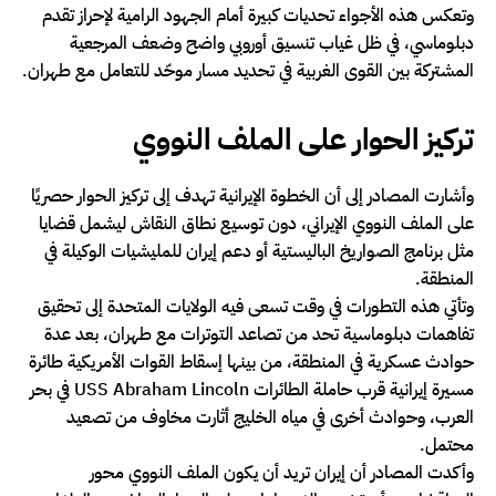
وتعكس هذه الأجواء تحديات كبيرة أمام الجهود الرامية لإحراز تقدم
دبلوماسي، في ظل غياب تنسيق أوروبي واضح وضعف المرجعية
المشتركة بين القوى الغربية في تحديد مسار موحّد للتعامل مع طهران.
تركيز الحوار على الملف النووي
وأشارت المصادر إلى أن الخطوة الإيرانية تهدف إلى تركيز الحوار حصريًا
على الملف النووي الإيراني، دون توسيع نطاق النقاش ليشمل قضايا
مثل برنامج الصواريخ الباليستية أو دعم إيران للمليشيات الوكيلة في
المنطقة.
وتأتي هذه التطورات في وقت تسعى فيه الولايات المتحدة إلى تحقيق
تفاهمات دبلوماسية تحد من تصاعد التوترات مع طهران، بعد عدة
حوادث عسكرية في المنطقة، من بينها إسقاط القوات الأمريكية طائرة
مسيرة إيرانية قرب حاملة الطائرات USS Abraham Lincoln في بحر
العرب، وحوادث أخرى في مياه الخليج أثارت مخاوف من تصعيد
محتمل.
وأكدت المصادر أن إيران تريد أن يكون الملف النووي محور