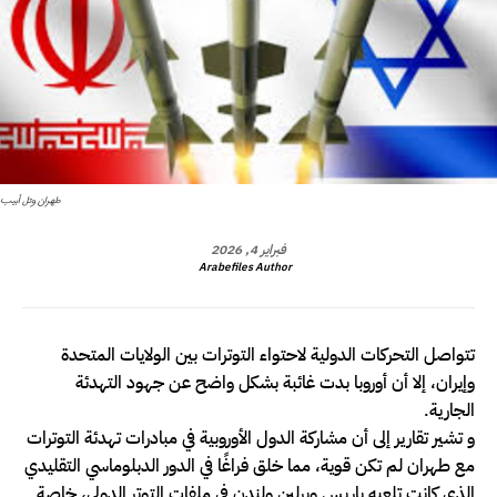
طهران وتل أبيب
فبراير 4, 2026
Arabefiles Author
تتواصل التحركات الدولية لاحتواء التوترات بين الولايات المتحدة
وإيران، إلا أن أوروبا بدت غائبة بشكل واضح عن جهود التهدئة
الجارية.
و تشير تقارير إلى أن مشاركة الدول الأوروبية في مبادرات تهدئة التوترات
مع طهران لم تكن قوية، مما خلق فراغًا في الدور الدبلوماسي التقليدي
الذي كانت تلعبه باريس وبرلين ولندن في ملفات التوتر الدولي، خاصة