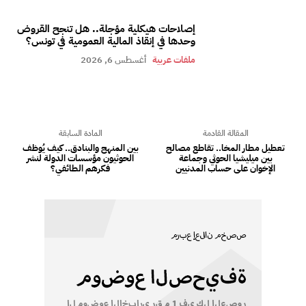
إصلاحات هيكلية مؤجلة.. هل تنجح القروض
وحدها في إنقاذ المالية العمومية في تونس؟
ملفات عربية
أغسطس 6, 2026
المقالة القادمة
المادة السابقة
تعطيل مطار المخا.. تقاطع مصالح
بين المنهج والبنادق.. كيف يُوظف
بين ميليشيا الحوثي وجماعة
الحوثيون مؤسسات الدولة لنشر
الإخوان على حساب المدنيين
فكرهم الطائفي؟