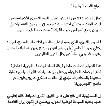
صراع الأجنحة والوراثة
تمثل المادة 111 من الدستور الإيراني اليوم التحدي الأكبر لمجلس
قيادة البلاد، حيث أن اختيار مرشد جديد في ظل دوي الانفجارات في
طهران يضع “مجلس خبراء القيادة” تحت ضغط غير مسبوق.
فالحرس الثوري، الذي يسيطر على مفاصل الاقتصاد والسلاح، لم يعد
يكتفي بدور “الحامي” بل يسعى لفرض مرشح يدين له بالولاء المطلق،
وهو ما قد ينهي تماماً دور رجال الدين التقليديين
هذا الصراع الصامت داخل أروقة السلطة يضعف الجبهة الداخلية
أمام الهجمات الخارجية، ويجعل من عملية الانتقال السياسي عملية
محفوفة بالمخاطر قد تؤدي إلى انقلاب عسكري صريح يطيح بآخر
ملامح “الجمهورية”.
إن المسؤولية الآن تقع على عاتق القوى الكبرى لصياغة نظام إقليمي
جديد يحترم السيادة الوطنية للدول، ويضمن أن تكون إيران القادمة