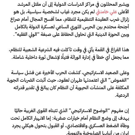
ويشير المحللون في مراكز الدراسات الدولية إلى أن مقتل المرشد
الأعلى
علي خامنئي
لم يكن مجرد غياب لشخصية سياسية، بل هو
زلزال ضرب العقيدة التنظيمية للنظام، مما أفسح المجال أمام صراع
أجنحة محتدم بين الحرس الثوري الساعي لعسكرة الدولة بالكامل
وبين الحوزة الدينية التي تحاول الحفاظ على صبغة “الولي الفقيه”.
هذا الفراغ في القمة يأتي في وقت تآكلت فيه الشرعية الشعبية للنظام،
مما يجعل أي خطأ في إدارة الوراثة فتيلًا لإشعال ثورة داخلية شاملة.
وعلى الصعيد الاستراتيجي، كشفت الحرب الأخيرة عن فشل سياسة
“الغموض” التي اعتمدتها طهران لعقود، حيث أثبتت الضربات الجوية
المكثفة على المنشآت الحيوية أن النظام كان يبالغ في تقدير قدراته
الردعية.
إن مفهوم “الوضوح الاستراتيجي” الذي تتبناه القوى الغربية حاليًا
يهدف إلى وضع النظام أمام خيارات صفرية: إما الانهيار الكامل تحت
وطأة الضغط العسكري والاقتصادي، أو القبول بتحول هيكلي يجرد
إيران من أنيابها الصاروخية والنووية.