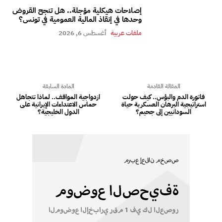
إصلاحات هيكلية مؤجلة.. هل تنجح القروض
وحدها في إنقاذ المالية العمومية في تونس؟
ملفات عربية
أغسطس 6, 2026
المقالة القادمة
المادة السابقة
فاتورة الدم والبؤس.. كيف حولت
ازدواجية المواقف.. لماذا تتجاهل
استراتيجية البرهان العسكرية حياة
حماس الاعتداءات الإيرانية على
السودانيين إلى جحيم؟
الدول الخليجية؟