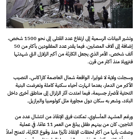
وتشير البيانات الرسمية إلى ارتفاع عدد القتلى إلى نحو 1500 شخص،
إضافة إلى آلاف المصابين، فيما يقدر عدد المفقودين بأكثر من 50
ألف شخص، الأمر الذي يجعل الكارثة من أكبر الزلازل التي شهدتها
فنزويلا منذ أكثر من قرن.
وسجلت ولاية لا غوايرا، الواقعة شمال العاصمة كاراكاس، النصيب
الأكبر من الدمار، بعدما انهارت أحياء سكنية كاملة وتعرضت البنية
التحتية لأضرار جسيمة، فيما امتدت آثار الزلزال إلى مناطق أخرى داخل
البلاد، وشعر به سكان دول مجاورة مثل كولومبيا والبرازيل.
ورغم المشهد المأساوي، تمكنت فرق الإنقاذ من انتشال عدد من
الناجين، كان من بينهم طفل يبلغ من العمر 11 عامًا، في عملية
وصفت بأنها من أكثر لحظات الإنقاذ تأثيرًا منذ وقوع الكارثة، لتمنح أملاً