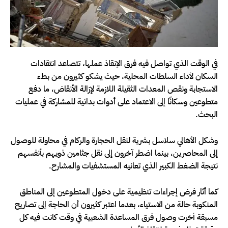
في الوقت الذي تواصل فيه فرق الإنقاذ عملها، تتصاعد انتقادات
السكان لأداء السلطات المحلية، حيث يشكو كثيرون من بطء
الاستجابة ونقص المعدات الثقيلة اللازمة لإزالة الأنقاض، ما دفع
متطوعين وسكانًا إلى الاعتماد على أدوات بدائية للمشاركة في عمليات
البحث.
وشكل الأهالي سلاسل بشرية لنقل الحجارة والركام في محاولة للوصول
إلى المحاصرين، بينما اضطر آخرون إلى نقل جثامين ذويهم بأنفسهم
نتيجة الضغط الكبير الذي تعانيه المستشفيات والمشارح.
كما أثار فرض إجراءات تنظيمية على دخول المتطوعين إلى المناطق
المنكوبة حالة من الاستياء، بعدما اعتبر كثيرون أن الحاجة إلى تصاريح
مسبقة أخرت وصول فرق المساعدة الشعبية في وقت كانت فيه كل