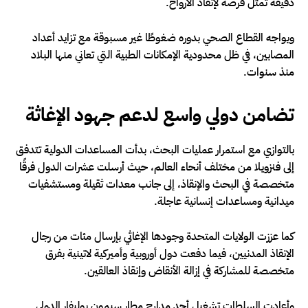
دقيقة تمثل فرصة لإنقاذ الأرواح.
ويواجه القطاع الصحي بدوره ضغوطًا غير مسبوقة مع تزايد أعداد
المصابين، في ظل محدودية الإمكانات الطبية التي تعاني منها البلاد
منذ سنوات.
تضامن دولي واسع لدعم جهود الإغاثة
بالتوازي مع استمرار عمليات البحث، بدأت المساعدات الدولية تتدفق
إلى فنزويلا من مختلف أنحاء العالم، حيث أرسلت عشرات الدول فرقًا
متخصصة في البحث والإنقاذ، إلى جانب معدات ثقيلة ومستشفيات
ميدانية ومساعدات إنسانية عاجلة.
كما عززت الولايات المتحدة وجودها الإغاثي بإرسال مئات من رجال
الإنقاذ المدنيين، فيما دفعت دول أوروبية وأميركية لاتينية بفرق
متخصصة للمشاركة في إزالة الأنقاض وإنقاذ العالقين.
وأعادت السلطات تشغيل أحد مدارج مطار سيمون بوليفار الدولي