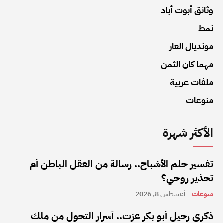
وثائق أبوت أباد
نمط
مونديال العار
مهما كان الثمن
ملفات عربية
منوعات
الأكثر شهرة
تفسير حلم الأشباح.. رسالة من العقل الباطن أم
تحذير روحي؟
منوعات
أغسطس 8, 2026
ذكرى رحيل أبو بكر عزت.. أسرار التحول من ملك