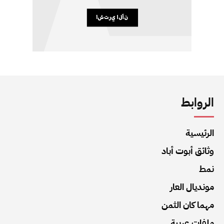
الروابط
الرئيسية
وثائق أبوت أباد
نمط
مونديال العار
مهما كان الثمن
ملفات عربية