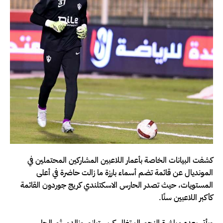
كشفت البيانات الخاصة بأعمار اللاعبين المشاركين المحتملين في
المونديال عن قائمة تضم أسماء بارزة ما زالت حاضرة في أعلى
المستويات، حيث تصدر الحارس الاسكتلندي كريج جوردون القائمة
كأكبر اللاعبين سنًا.
ويأتي بعده مباشرة النجم البرتغالي كريستيانو رونالدو، ثم الحارس