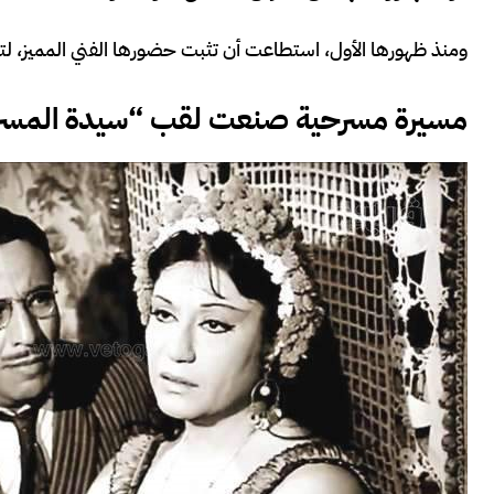
ومنذ ظهورها الأول، استطاعت أن تثبت حضورها الفني المميز، لتصب
مسيرة مسرحية صنعت لقب “سيدة المسرح