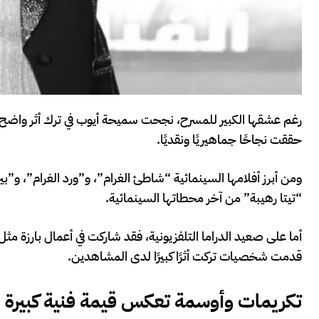
رغم عشقها الكبير للمسرح، نجحت سميحة أيوب في ترك أثر واضح ع
حققت نجاحًا جماهيريًا ونقديًا.
ومن أبرز أفلامها السينمائية “شاطئ الغرام”، و”ورد الغرام”، و”
“تيتا رهيبة” من آخر محطاتها السينمائية.
أما على صعيد الدراما التلفزيونية، فقد شاركت في أعمال بارزة مث
قدمت شخصيات تركت أثرًا كبيرًا لدى المشاهدين.
تكريمات وأوسمة تعكس قيمة فنية كبيرة