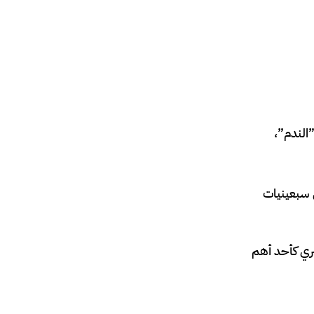
”الندم”،
 سبعينيات
صري كأحد أهم