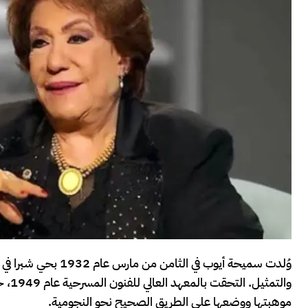
وُلدت سميحة أيوب في
والت
موهبتها ووضعها على الطريق الصحيح نحو النجومية.