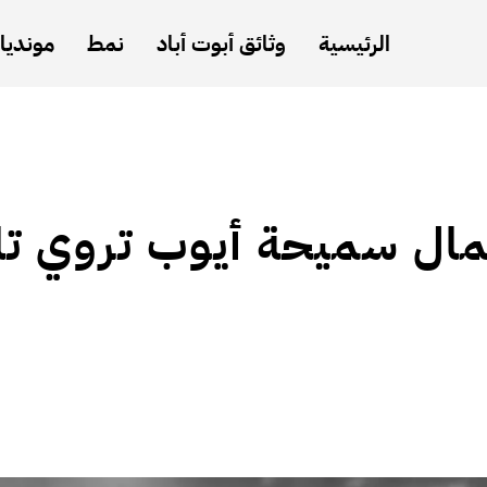
الرئيسية
وثائق أبوت أباد
نمط
مونديال
مال سميحة أيوب تروي تار