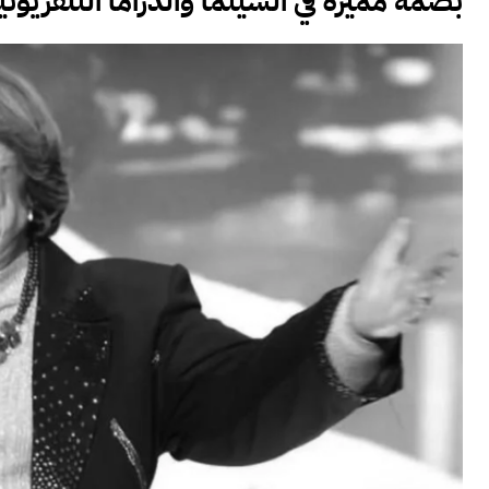
بصمة مميزة في السينما والدراما التلفزيوني