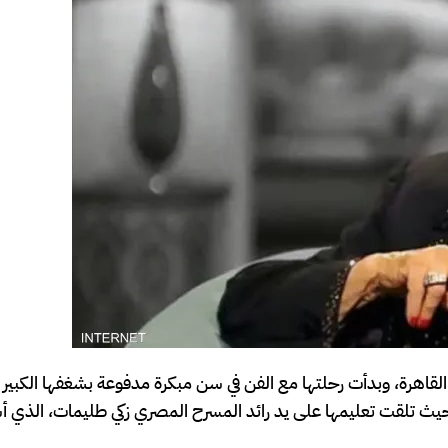
 الثامن من مارس عام 1932 بحي شبرا في القاهرة، وبدأت رحلتها مع الفن في سن مبكرة مدفوعة بشغفها ال
مثيل. التحقت بالمعهد العالي للفنون المسرحية عام 1949، حيث تلقت تعليمها على يد رائد المسرح المصري زكي طليم