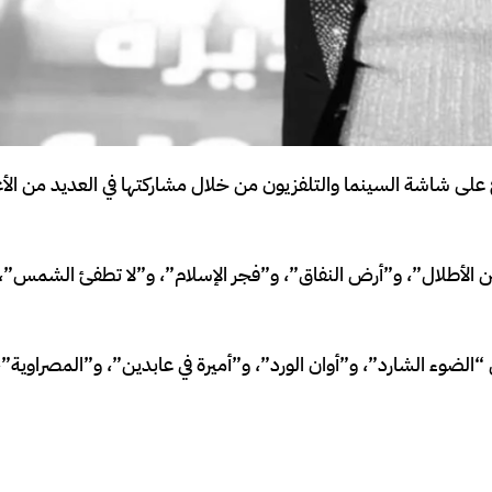
لى شاشة السينما والتلفزيون من خلال مشاركتها في العديد من الأع
بين الأطلال”، و”أرض النفاق”، و”فجر الإسلام”، و”لا تطفئ الشمس”، 
ل “الضوء الشارد”، و”أوان الورد”، و”أميرة في عابدين”، و”المصراوية