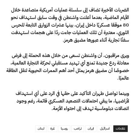
الضربات الأخيرة تضاف إلى سلسلة عمليات أمريكية متصاعدة خلال
الأيام الماضية، بعدما أعلنت واشنطن في وقت سابق استهداف نحو
80 موقعًا عسكريًا داخل إيران، بينها عشرات الزوارق التابعة للحرس
الثوري، معتبرة أن تلك العمليات جاءت ردًا على هجمات استهدفت
سفنًا تجارية أثناء عبورها مضيق هرمز.
ويرى مراقبون، أن واشنطن تسعى من خلال هذه الحملة إلى فرض
معادلة ردع جديدة تمنع أي تهديد مستقبلي لحركة التجارة العالمية،
خصوصًا أن مضيق هرمز يمثل أحد أهم الممرات الحيوية لنقل الطاقة
عالميًا.
وبينما تواصل طهران التأكيد على حقها في الرد على أي استهداف
لأراضيها، ما يبقي احتمالات التصعيد العسكري قائمة، رغم وجود
اتصالات دبلوماسية تهدف إلى احتواء الأزمة.
علامات
اسرائيل
ايران
ترامب
روسيا
غزة
لبنان