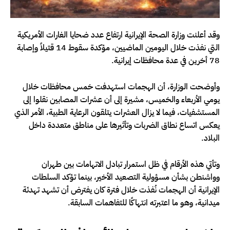
وقد أعلنت وزارة الصحة الإيرانية ارتفاع عدد ضحايا الغارات الأمريكية
التي نفذت خلال اليومين الماضيين، مؤكدة سقوط 14 قتيلاً وإصابة
78 أخرين في عدة محافظات إيرانية.
وأوضحت الوزارة، أن الهجمات استهدفت خمس محافظات خلال
يومي الأربعاء والخميس، مشيرة إلى أن عشرات المصابين نقلوا إلى
المستشفيات، فيما لا يزال العشرات يتلقون الرعاية الطبية، الأمر الذي
يعكس اتساع نطاق الضربات وتأثيرها على مناطق متعددة داخل
البلاد.
وتأتي هذه الأرقام في ظل استمرار تبادل الاتهامات بين طهران
وواشنطن بشأن مسؤولية التصعيد الأخير، بينما تؤكد السلطات
الإيرانية أن الهجمات نُفذت خلال فترة كان يفترض أن تشهد تهدئة
ميدانية، وهو ما اعتبرته انتهاكًا للتفاهمات السابقة.