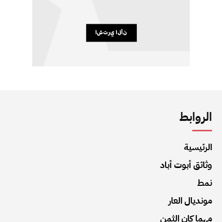
الروابط
الرئيسية
وثائق أبوت أباد
نمط
مونديال العار
مهما كان الثمن