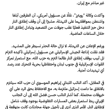
غير مباشر مع إيران.
وأكدت وكالة “رويترز”، نقلًا عن مسؤول أمريكي، أن الطرفين أبلغا
واشنطن بموافقتهما على التهدئة، مشيرًا إلى أن وقف إطلاق النار
دخل حيز التنفيذ فعليًا عقب جولات من التصعيد وتبادل إطلاق النار
خلال الساعات الماضية.
ورغم الإعلان عن التهدئة، لا تزال حالة الحذر تسيطر على المشهد.
فقد نقلت إذاعة الجيش الإسرائيلي عن مسؤول إسرائيلي تأكيده التزام
تل أبيب بوقف إطلاق النار طالما التزم به حزب الله، مع استمرار تمركز
القوات الإسرائيلية في جنوب لبنان واحتفاظها بحرية التحرك عند رصد
أي تهديدات أمنية.
في المقابل، أكد النائب اللبناني إبراهيم الموسوي أن حزب الله سيلتزم
بالاتفاق ما دامت إسرائيل ملتزمة به، مع الاحتفاظ بحق الرد على أي
خروقات محتملة. كما أشار النائب حسن فضل الله إلى أن الجانب
الإيراني ربط استمرار بعض المسارات التفاوضية بوجود وقف شامل
لإطلاق النار، الأمر الذي أدى إلى تأجيل جولة محادثات كانت متوقعة في