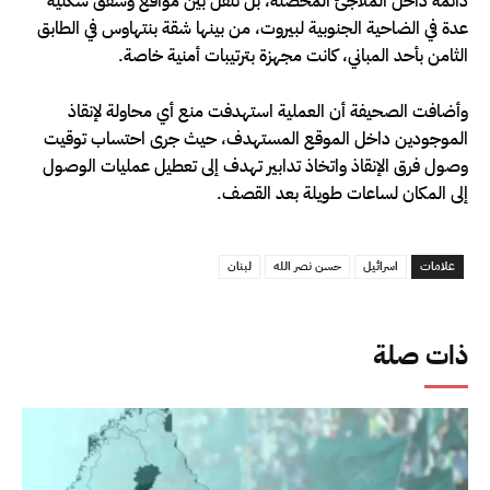
دائمة داخل الملاجئ المحصنة، بل تنقل بين مواقع وشقق سكنية
عدة في الضاحية الجنوبية لبيروت، من بينها شقة بنتهاوس في الطابق
الثامن بأحد المباني، كانت مجهزة بترتيبات أمنية خاصة.
وأضافت الصحيفة أن العملية استهدفت منع أي محاولة لإنقاذ
الموجودين داخل الموقع المستهدف، حيث جرى احتساب توقيت
وصول فرق الإنقاذ واتخاذ تدابير تهدف إلى تعطيل عمليات الوصول
إلى المكان لساعات طويلة بعد القصف.
علامات
اسرائيل
حسن نصر الله
لبنان
ذات صلة