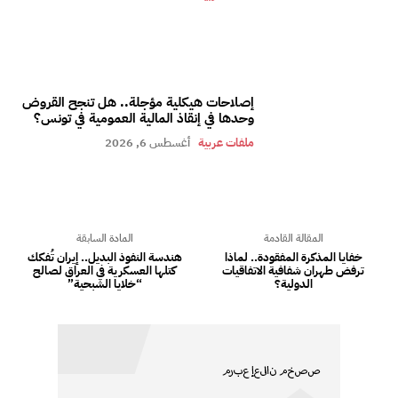
إصلاحات هيكلية مؤجلة.. هل تنجح القروض
وحدها في إنقاذ المالية العمومية في تونس؟
ملفات عربية
أغسطس 6, 2026
المقالة القادمة
المادة السابقة
خفايا المذكرة المفقودة.. لماذا
هندسة النفوذ البديل.. إيران تُفكك
ترفض طهران شفافية الاتفاقيات
كتلها العسكرية في العراق لصالح
الدولية؟
“خلايا الشبحية”