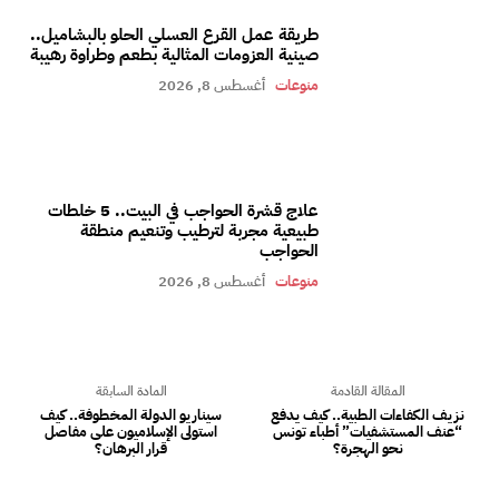
طريقة عمل القرع العسلي الحلو بالبشاميل..
صينية العزومات المثالية بطعم وطراوة رهيبة
منوعات
أغسطس 8, 2026
علاج قشرة الحواجب في البيت.. 5 خلطات
طبيعية مجربة لترطيب وتنعيم منطقة
الحواجب
منوعات
أغسطس 8, 2026
المقالة القادمة
المادة السابقة
نزيف الكفاءات الطبية.. كيف يدفع
سيناريو الدولة المخطوفة.. كيف
“عنف المستشفيات” أطباء تونس
استولى الإسلاميون على مفاصل
نحو الهجرة؟
قرار البرهان؟