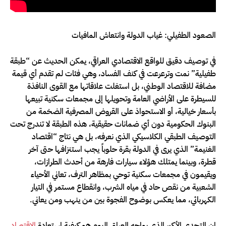
الصعود الطفيلي: غياب الدولة وانتعاش المافيات
في توصيف دقيق للواقع الاقتصادي العراقي، يمكن الحديث عن “طبقة
طفيلية” نمت وترعرعت في كنف الفساد، وهي فئات لم تقدم أي قيمة
مضافة للاقتصاد الوطني، بل استغلت علاقاتها مع القوى النافذة
للسيطرة على الأراضي العامة وتحويلها إلى مجمعات سكنية تبيعها
بأسعار خيالية، أو الاستحواذ على القروض المصرفية الضخمة من
البنوك الحكومية دون أي ضمانات حقيقية، هذه الطبقة لا تندرج تحت
التوصيف الطبقي الكلاسيكي الذي نعرفه، بل هي نتاج “اقتصاد
الغنيمة” الذي يرى في الدولة بقرة حلوباً يجب استنزافها حتى آخر
قطرة، وبينما يمتلك هؤلاء سيارات فارهة من أحدث الطرازات،
ويقيمون في مجمعات سكنية توحي بمظاهر الترف، تعاني الأحياء
الشعبية من نقص حاد في مياه الشرب، وانقطاع مستمر في التيار
الكهربائي، مما يعكس بوضوح الفجوة بين من ينهب ومن يعاني.
إن التحدي الأكبر الذي يواجه العراق اليوم هو كيفية استعادة
الاقتصاد