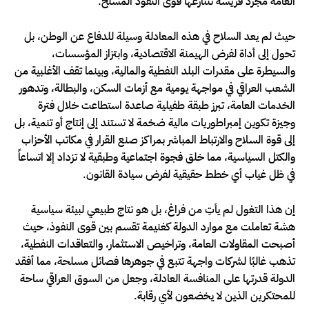
العامة مجرد فريسة تتنازعها قوى النفوذ المسلح.
حيث لم يعد السلاح في هذه المعادلة وسيلة للدفاع عن الوطن، بل
تحول إلى أداة لفرض الهيمنة الاقتصادية، وابتزاز المؤسسات،
والسيطرة على مقدرات البلد النفطية والمالية، وبينما تقف الأغلبية من
الشعب العراقي في مواجهة يومية مع أزمات السكن، والبطالة، وتدهور
الخدمات العامة، تبرز طبقة طفيلية صاعدة استطاعت خلال فترة
وجيزة تكوين إمبراطوريات مالية ضخمة لا تستند إلى إنتاج أو تنمية، بل
إلى قوة السلاح والارتباط المباشر بمراكز صنع القرار في مكاتب الأحزاب
والكتل السياسية، مما خلق فجوة اجتماعية وطبقية لا تزداد إلا اتساعاً
في ظل غياب أي خطط حقيقية لفرض سيادة القانون.
إن هذا التغول لم يأتِ من فراغ، بل هو نتاج طبيعي لبيئة سياسية
هشة تعاملت مع موارد الدولة كغنيمة تقسم بين قوى النفوذ، حيث
أصبحت المقاولات العامة، وتراخيص الاستثمار، والتعاقدات النفطية،
تذهب غالبًا لشركات واجهة تتبع في جوهرها فصائل مسلحة، مما أفقد
الدولة قدرتها على المنافسة العادلة، وجعل من السوق العراقي ساحة
للمحتكرين الذين لا يخضعون لأي رقابة.