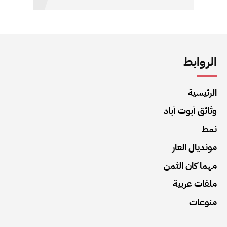
الروابط
الرئيسية
وثائق أبوت أباد
نمط
مونديال العار
مهما كان الثمن
ملفات عربية
منوعات