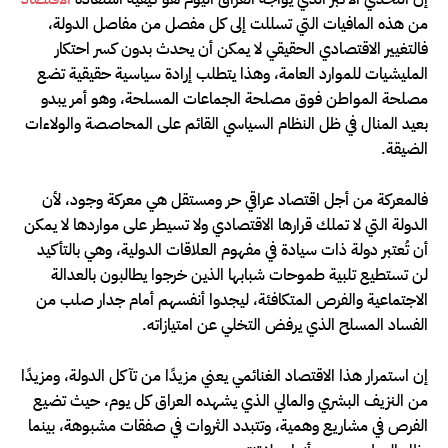
من هذه المافيات التي تسللت إلى كل مفصل من مفاصل الدولة،
فالتغيير الاقتصادي الحقيقي لا يمكن أن يحدث بدون كسر احتكار
المليشيات للموارد العامة، وهذا يتطلب إرادة سياسية حقيقية تضع
مصلحة المواطن فوق مصلحة الجماعات المسلحة، وهو أمر يبدو
بعيد المنال في ظل النظام السياسي القائم على المحاصصة والولاءات
الضيقة.
فالمعركة من أجل اقتصاد عراقي حر ومستقل هي معركة وجود، لأن
الدولة التي لا تملك قرارها الاقتصادي ولا تسيطر على مواردها لا يمكن
أن تُعتبر دولة ذات سيادة في مفهوم العلاقات الدولية، وهي بالتأكيد
لن تستطيع تلبية طموحات شبابها الذين خرجوا يطالبون بالعدالة
الاجتماعية والفرص المتكافئة، ليجدوا أنفسهم أمام جدار صلب من
الفساد المسلح الذي يرفض التخلي عن امتيازاته.
إن استمرار هذا الاقتصاد الغنائمي يعني مزيدًا من تآكل الدولة، ومزيدًا
من النزيف البشري والمالي الذي يشهده العراق كل يوم، حيث تضيع
الفرص في مشاريع وهمية، وتتبدد الثروات في صفقات مشبوهة، بينما