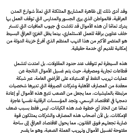
وقد أدى ذلك إلى ظاهرة المشاريع المتلكئة التي تملأ شوارع المدن
العراقية، فالمواطن الذي يرى الجسور والمدارس التي توقف العمل بها
يدرك تمامًا أن هذه الأموال قد تلاشت في جيوب المافيات التي تتستر
خلف عناوين براقة للعمل الاستثماري، بينما يظل الغزيّ العراقي البسيط
هو المتضرر الأكبر من هذا النهب المنظم الذي أفرغ خزينة الدولة من
إمكانية تقديم أي خدمة حقيقية.
هذه السيطرة لم تتوقف عند حدود المقاولات، بل امتدت لتشمل
قطاعات تجارية ومصرفية، حيث يتم غسيل الأموال الناتجة عن
عمليات تهريب النفط أو الاستيلاء على الأراضي العامة، عبر شبكة
معقدة من المصارف الأهلية وشركات الصيرفة التي تديرها شخصيات
مرتبطة بالمليشيات، مما يجعل من الصعب تتبع هذه الأموال أو إعادة
دمجها في الاقتصاد الرسمي، وتجد المؤسسات الرقابية نفسها عاجزة
تمامًا عن اتخاذ أي خطوة ضد هذه الكيانات، ليس فقط بسبب ضعف
الإمكانات، بل لأن أصحاب هذه المصارف والشركات يمتلكون قوة
ضاربة تجعلهم فوق القانون، مما يحول الاقتصاد العراقي إلى ساحة
مفتوحة لغسيل الأموال وتهريب العملة الصعبة، وهو ما يفسر