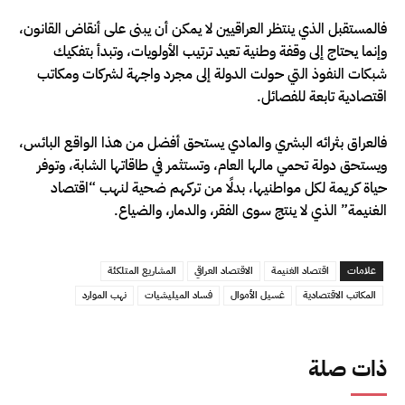
فالمستقبل الذي ينتظر العراقيين لا يمكن أن يبنى على أنقاض القانون،
وإنما يحتاج إلى وقفة وطنية تعيد ترتيب الأولويات، وتبدأ بتفكيك
شبكات النفوذ التي حولت الدولة إلى مجرد واجهة لشركات ومكاتب
اقتصادية تابعة للفصائل.
فالعراق بثرائه البشري والمادي يستحق أفضل من هذا الواقع البائس،
ويستحق دولة تحمي مالها العام، وتستثمر في طاقاتها الشابة، وتوفر
حياة كريمة لكل مواطنيها، بدلًا من تركهم ضحية لنهب “اقتصاد
الغنيمة” الذي لا ينتج سوى الفقر، والدمار، والضياع.
علامات
اقتصاد الغنيمة
الاقتصاد العراقي
المشاريع المتلكئة
المكاتب الاقتصادية
غسيل الأموال
فساد الميليشيات
نهب الموارد
ذات صلة